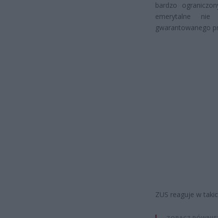
bardzo ograniczon
emerytalne nie
gwarantowanego pr
ZUS reaguje w taki