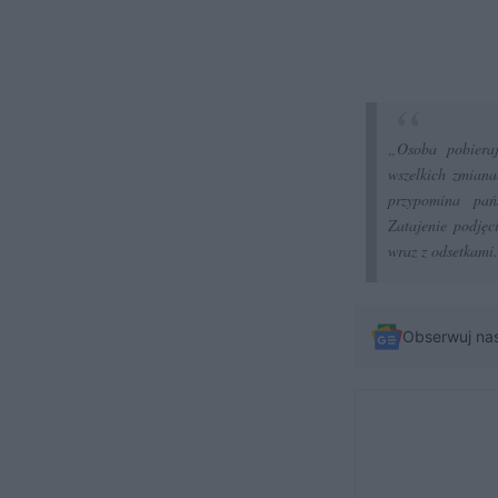
„Osoba pobiera
wszelkich zmian
przypomina pańs
Zatajenie podjęc
wraz z odsetkami.
Obserwuj na