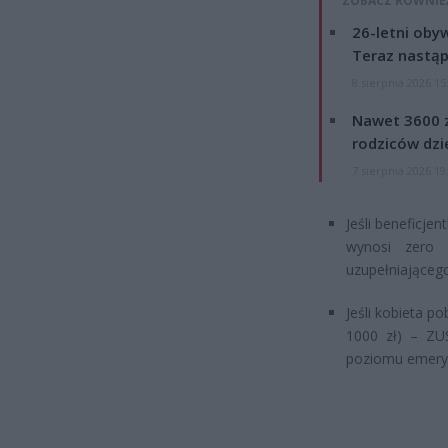
ZOBACZ RÓWNIE
26-letni obyw
Teraz nastąp
8 sierpnia 2026 15
Nawet 3600 z
rodziców dzie
7 sierpnia 2026 19
Jeśli beneficje
wynosi zero 
uzupełniającego
Jeśli kobieta po
1000 zł) – ZU
poziomu emeryt