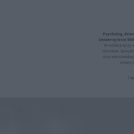
Psycholog, dzie
Uniwersytecie SW
W redakcji łączy 
otoczenie. Specja
oraz warszawskiej 
zmiany 
Cap