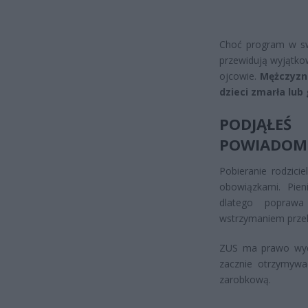
Choć program w sw
przewidują wyjątko
ojcowie.
Mężczyzn
dzieci zmarła lub 
PODJĄŁE
POWIADOMI
Pobieranie rodzici
obowiązkami. Pien
dlatego poprawa 
wstrzymaniem prze
ZUS ma prawo wyco
zacznie otrzymywa
zarobkową.