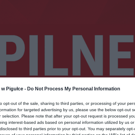
w Pigułce -
Do Not Process My Personal Information
to opt-out of the sale, sharing to third parties, or processing of your per
formation for targeted advertising by us, please use the below opt-out s
r selection. Please note that after your opt-out request is processed y
Fot. Warszawa w Pigułce
eing interest-based ads based on personal information utilized by us or
disclosed to third parties prior to your opt-out. You may separately opt-
ADKOWIE SŁYSZELI STRZAŁY, POL
losure of your personal information by third parties on the IAB’s list of