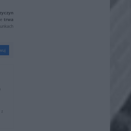
zyczyn
że
trwa
runkach
wuj
u
 z