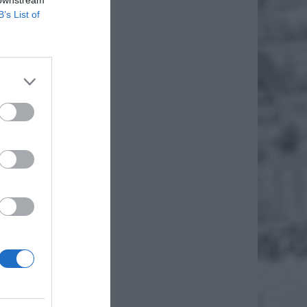
B’s List of
ętrznym
wili na
icyjną