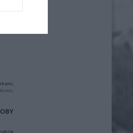
rkami,
kowie,
SOBY
rakcie