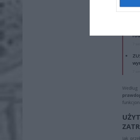
ZOBA
Naw
rod
7 si
ZUS
wyn
7 si
Według 
prawdo
funkcjon
UŻYT
ZAT
Jak prze