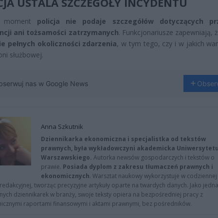
CJA USTALA SZCZEGÓŁY INCYDENTU
n moment
policja nie podaje szczegółów dotyczących pr
ncji ani tożsamości zatrzymanych
. Funkcjonariusze zapewniają, 
ie pełnych okoliczności zdarzenia
, w tym tego, czy i w jakich wa
oni służbowej.
bserwuj nas w Google News
Obser
Anna Szkutnik
Dziennikarka ekonomiczna i specjalistka od tekstów
prawnych, była wykładowczyni akademicka Uniwersytet
Warszawskiego.
Autorka newsów gospodarczych i tekstów o
prawie.
Posiada dyplom z zakresu tłumaczeń prawnych i
ekonomicznych
. Warsztat naukowy wykorzystuje w codziennej
redakcyjnej, tworząc precyzyjne artykuły oparte na twardych danych. Jako jedna
znych dziennikarek w branży, swoje teksty opiera na bezpośredniej pracy z
nicznymi raportami finansowymi i aktami prawnymi, bez pośredników.