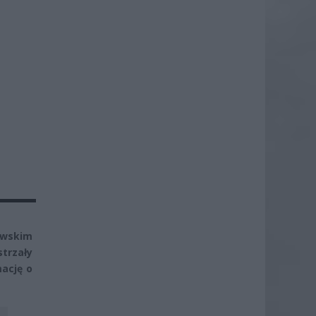
awskim
strzały
ację o