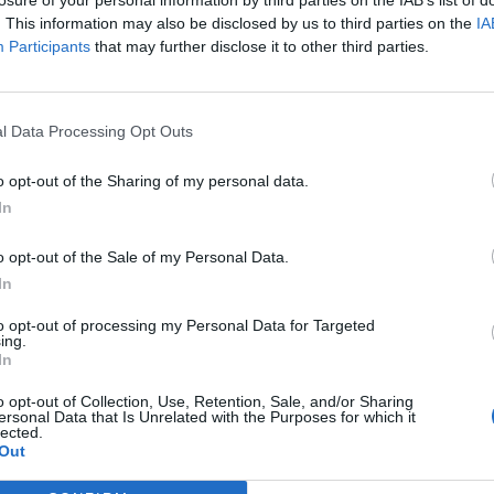
. This information may also be disclosed by us to third parties on the
IA
ZPIECZYŁA TEREN
Participants
that may further disclose it to other third parties.
i okolicznych mieszkańców wynika, że około godziny 21:00 na wewn
 rozległy się odgłosy przypominające strzały z broni palnej. Po ch
 przyjechało kilka radiowozów, a
teren został odgrodzony pol
l Data Processing Opt Outs
o opt-out of the Sharing of my personal data.
In
o opt-out of the Sale of my Personal Data.
In
to opt-out of processing my Personal Data for Targeted
ad
ing.
In
o opt-out of Collection, Use, Retention, Sale, and/or Sharing
ersonal Data that Is Unrelated with the Purposes for which it
lected.
Out