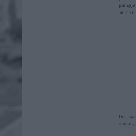
policyj
nic się n
Do sp
operacyj