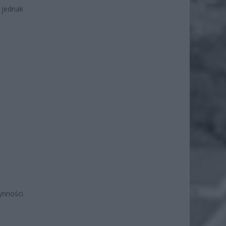
 jednak
nności