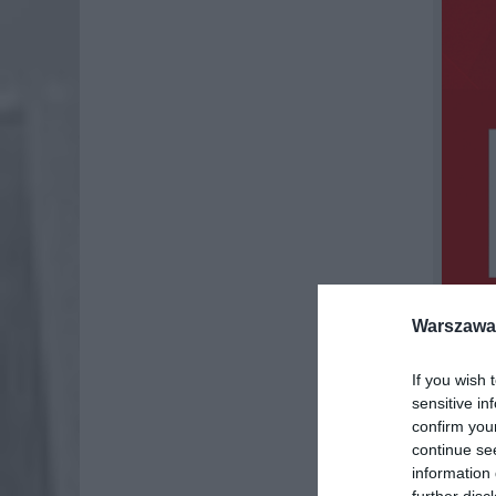
Warszawa 
If you wish 
sensitive in
confirm you
continue se
information 
ŚWI
further disc