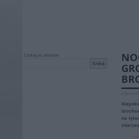
NOC
Szukaj w serwisie
Szukaj
GRO
BR
2 lipca 2
Niepok
Grochow
na tyła
zdarzen