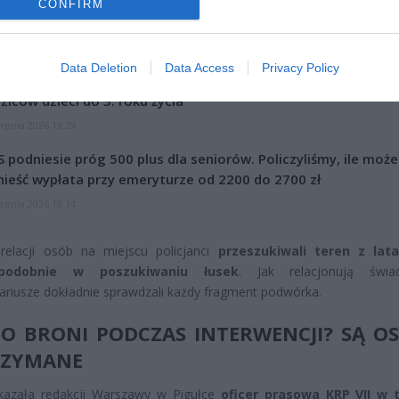
CONFIRM
CZ RÓWNIEŻ:
Data Deletion
Data Access
Privacy Policy
et 3600 zł miesięcznie zamiast 800+. Nowa propozycja dla
ziców dzieci do 3. roku życia
erpnia 2026 19:29
 podniesie próg 500 plus dla seniorów. Policzyliśmy, ile może
ieść wypłata przy emeryturze od 2200 do 2700 zł
erpnia 2026 19:14
relacji osób na miejscu policjanci
przeszukiwali teren z lata
podobnie w poszukiwaniu łusek
. Jak relacjonują świad
ariusze dokładnie sprawdzali każdy fragment podwórka.
O BRONI PODCZAS INTERWENCJI? SĄ O
RZYMANE
kazała redakcji Warszawy w Pigułce
oficer prasowa KRP VII w t