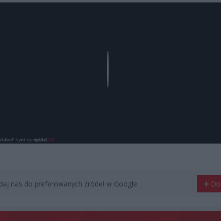
Play
aj nas do preferowanych źródeł w Google
Do