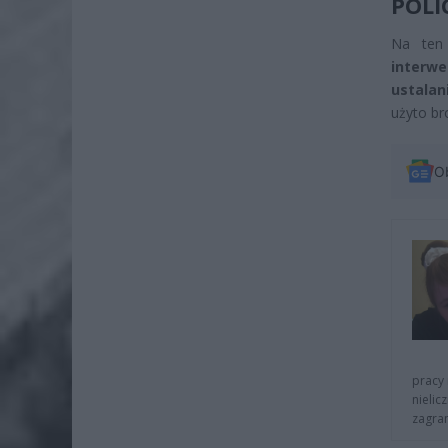
POLI
Na te
interwe
ustalan
użyto br
O
pracy 
nielic
zagra