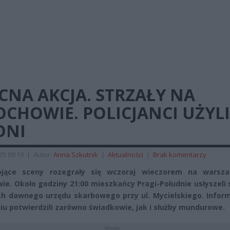
NA AKCJA. STRZAŁY NA
CHOWIE. POLICJANCI UŻYLI
ONI
025 09:19
|
Autor:
Anna Szkutnik
|
Aktualności
|
Brak komentarzy
ojące sceny rozegrały się wczoraj wieczorem na warsz
ie. Około godziny 21:00 mieszkańcy Pragi-Południe usłyszeli 
ch dawnego urzędu skarbowego przy ul. Mycielskiego. Inform
iu potwierdzili zarówno świadkowie, jak i służby mundurowe.
REKLAMA