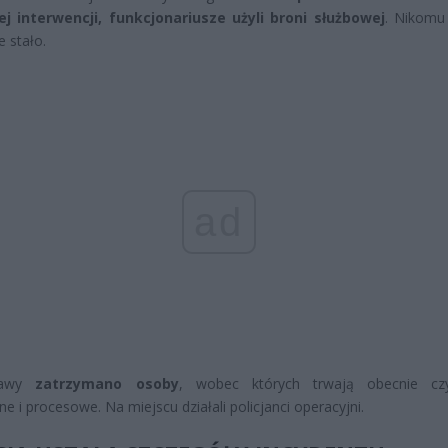
nej interwencji, funkcjonariusze użyli broni służbowej
. Nikomu
ie stało.
ad
rawy
zatrzymano osoby
, wobec których trwają obecnie czy
ne i procesowe. Na miejscu działali policjanci operacyjni.