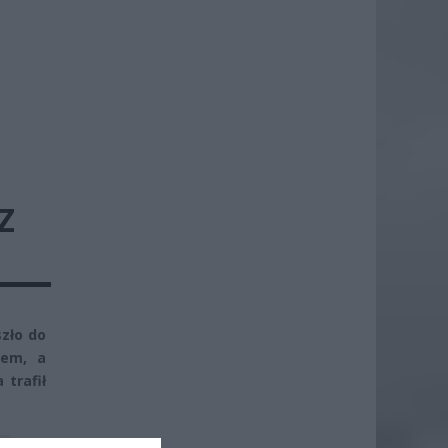
Z
szło do
żem, a
 trafił