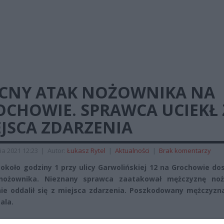
CNY ATAK NOŻOWNIKA NA
OCHOWIE. SPRAWCA UCIEKŁ 
JSCA ZDARZENIA
ia 2021 12:23
|
Autor:
Łukasz Rytel
|
Aktualności
|
Brak komentarzy
około godziny 1 przy ulicy Garwolińskiej 12 na Grochowie do
nożownika. Nieznany sprawca zaatakował mężczyznę no
ie oddalił się z miejsca zdarzenia. Poszkodowany mężczyzna
ala.
REKLAMA