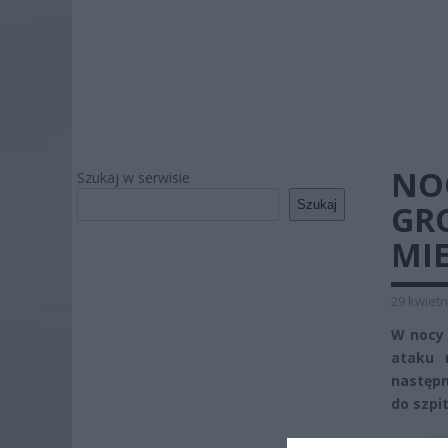
NO
Szukaj w serwisie
Szukaj
GR
MIE
29 kwietn
W nocy 
ataku 
następn
do szpit