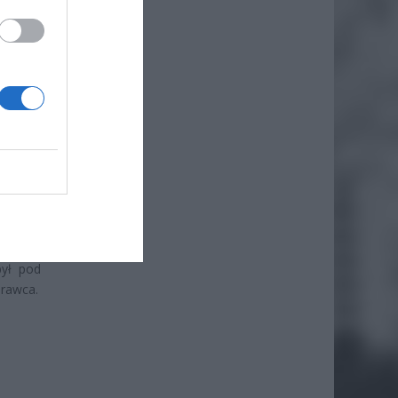
był pod
prawca.