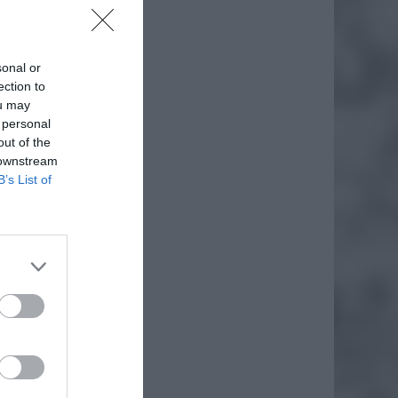
sonal or
ection to
ou may
 personal
out of the
 downstream
B’s List of
daj