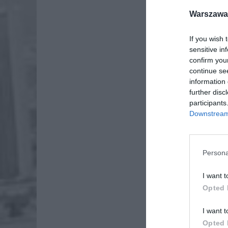
Warszawa 
If you wish 
sensitive in
confirm you
continue se
information 
further disc
participants
Downstream 
Persona
I want t
Opted 
Dod
I want t
Opted 