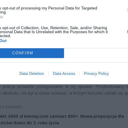
to opt-out of processing my Personal Data for Targeted
ing.
In
o opt-out of Collection, Use, Retention, Sale, and/or Sharing
ersonal Data that Is Unrelated with the Purposes for which it
lected.
Out
CONFIRM
Fot. Łukasz/ Warszawa w Pigułce
Data Deletion
Data Access
Privacy Policy
ie policja prowadzi postępowanie w tej sprawie. Poszkodowany 
alkoholu i nie był w stanie wskazać, w którym kierunku oddalił się s
CZ RÓWNIEŻ:
et 3600 zł miesięcznie zamiast 800+. Nowa propozycja dla
ziców dzieci do 3. roku życia