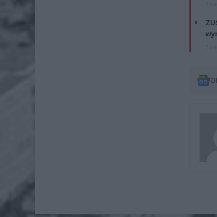
7 si
ZUS
wyn
7 si
O