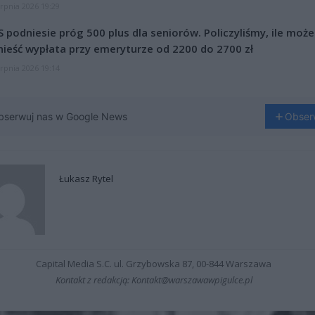
erpnia 2026 19:29
 podniesie próg 500 plus dla seniorów. Policzyliśmy, ile może
ieść wypłata przy emeryturze od 2200 do 2700 zł
erpnia 2026 19:14
bserwuj nas w Google News
Obser
Łukasz Rytel
Capital Media S.C. ul. Grzybowska 87, 00-844 Warszawa
Kontakt z redakcją: Kontakt@warszawawpigulce.pl