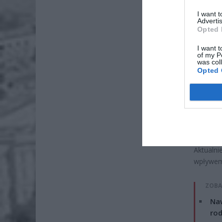
I want 
Advertis
Opted 
I want t
of my P
was col
Opted 
Aktualn
wpływem 
ZOBA
Naw
rod