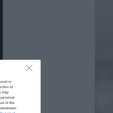
sonal or
ection to
ou may
 personal
out of the
 downstream