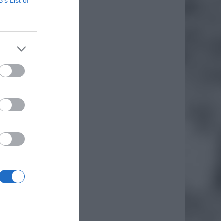
B’s List of
daj