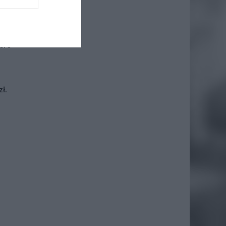
iero
ł.