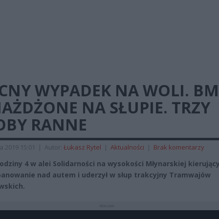
CNY WYPADEK NA WOLI. B
AŻDŻONE NA SŁUPIE. TRZY
OBY RANNE
a 2019 15:01
|
Autor:
Łukasz Rytel
|
Aktualności
|
Brak komentarzy
odziny 4 w alei Solidarności na wysokości Młynarskiej kierują
 panowanie nad autem i uderzył w słup trakcyjny Tramwajów
wskich.
REKLAMA