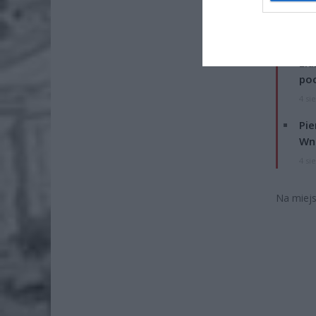
W wyniku
ZOBA
Lid
po
4 si
Pie
Wni
4 si
Na miejs