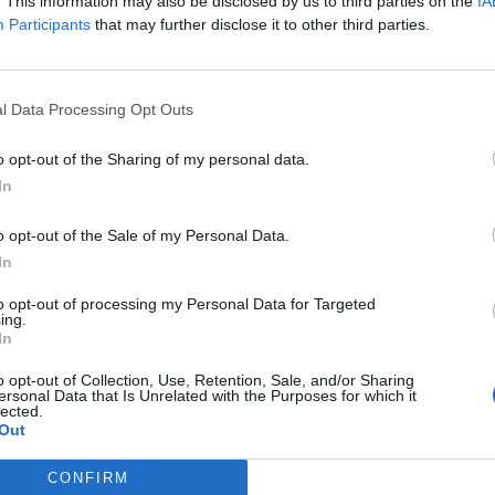
ad
. This information may also be disclosed by us to third parties on the
IA
Participants
that may further disclose it to other third parties.
l Data Processing Opt Outs
o opt-out of the Sharing of my personal data.
In
aj nas do preferowanych źródeł w Google
Do
o opt-out of the Sale of my Personal Data.
In
to opt-out of processing my Personal Data for Targeted
ing.
In
o opt-out of Collection, Use, Retention, Sale, and/or Sharing
ersonal Data that Is Unrelated with the Purposes for which it
lected.
Out
ytelnik Kamil Adam
Fot. Czytelnik Kamil Adam
CONFIRM