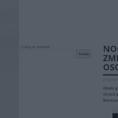
NO
Szukaj w serwisie
Szukaj
ZMI
OS
22 grudni
Około g
stracił
Warsza