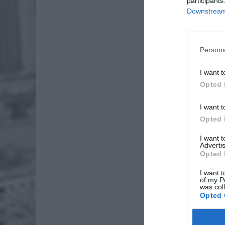
participants
Downstream 
Persona
I want t
Opted 
Dod
I want t
Opted 
I want 
Advertis
Opted 
I want t
of my P
was col
Opted 
Fot. Cz