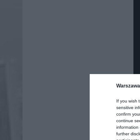
Warszawa 
If you wish 
sensitive in
confirm you
continue se
information 
further disc