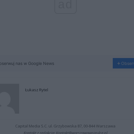
ad
bserwuj nas w Google News
Obser
Łukasz Rytel
Capital Media S.C. ul. Grzybowska 87, 00-844 Warszawa
Kontakt z redakcją: Kontakt@warszawawpigulce.pl