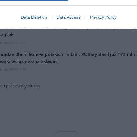
 wypadku trzy osoby zostały ranne o trafiły do szpitala.
Data Deletion
Data Access
Privacy Policy
CZ RÓWNIEŻ:
l przecenił hit do kuchni. Air fryer tańszy aż o 150 zł, a to dop
czątek
erpnia 2026 16:06
niądze dla milionów polskich rodzin. ZUS wypłacił już 173 mln z
oski wciąż można składać
erpnia 2026 12:56
cu pracowały służby.