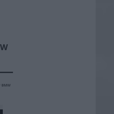
MW
cy BMW