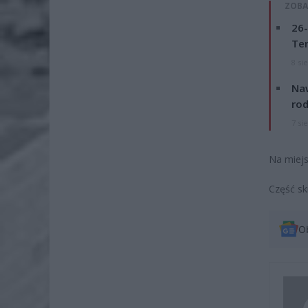
ZOBA
26-
Ter
8 si
Naw
rod
7 si
Na miejs
Część sk
O