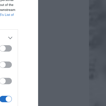
out of the
 downstream
B’s List of