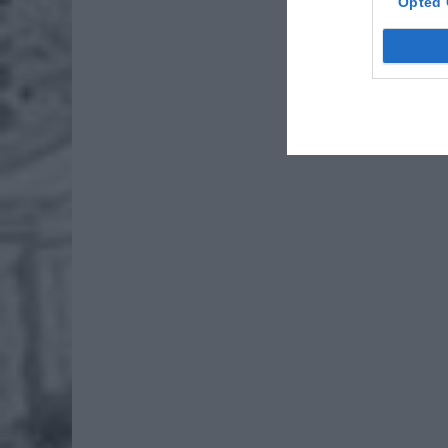
Opted 
Jak się
jazdy z
ubezpiec