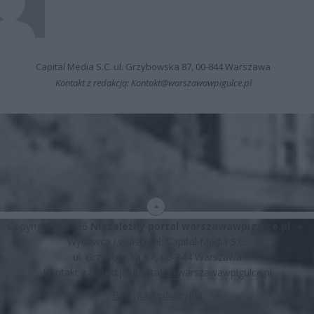
Capital Media S.C. ul. Grzybowska 87, 00-844 Warszawa
Kontakt z redakcją: Kontakt@warszawawpigulce.pl
Copyright © 2026
Niezależny portal warszawawpigulce.pl
∗
Wydawca i właściciel: Capital Media S.C.
ul. Grzybowska 87, 00-844 Warszawa
Kontakt z redakcją:
Kontakt@warszawawpigulce.pl
Polityka Redakcyjna