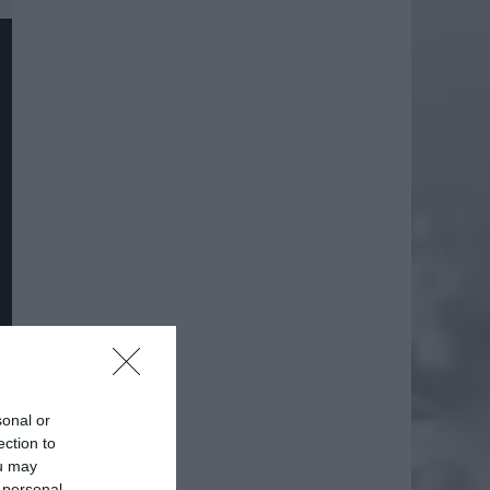
daj
sonal or
ection to
ou may
 personal