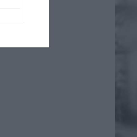
. Prawo
ie miał