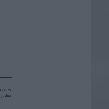
rską w
 Jedna