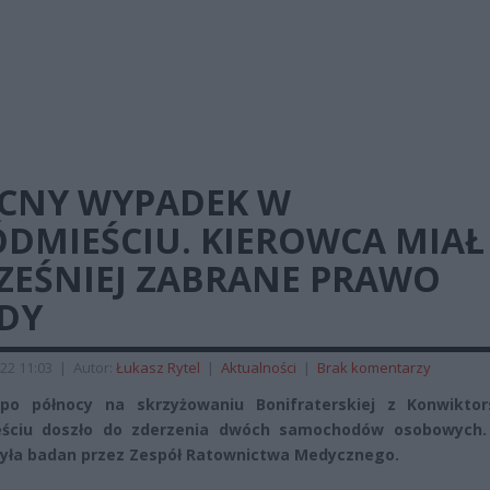
CNY WYPADEK W
ÓDMIEŚCIU. KIEROWCA MIAŁ
ZEŚNIEJ ZABRANE PRAWO
ZDY
22 11:03
|
Autor:
Łukasz Rytel
|
Aktualności
|
Brak komentarzy
 po północy na skrzyżowaniu Bonifraterskiej z Konwikto
eściu doszło do zderzenia dwóch samochodów osobowych.
yła badan przez Zespół Ratownictwa Medycznego.