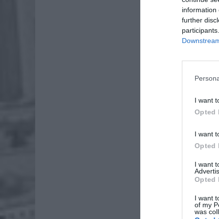
information 
further disc
participants
Downstream 
Persona
I want t
Opted 
I want t
Opted 
I want 
Advertis
Opted 
I want t
of my P
was col