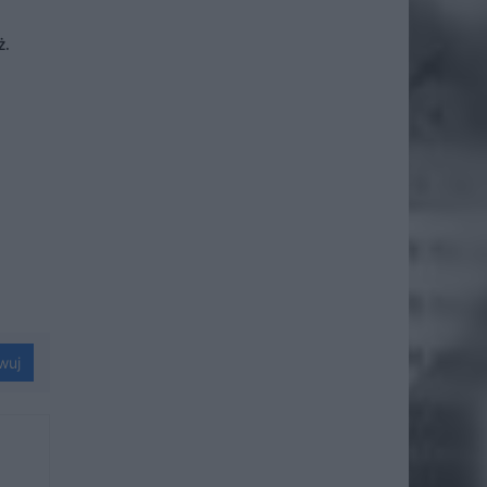
ż.
wuj