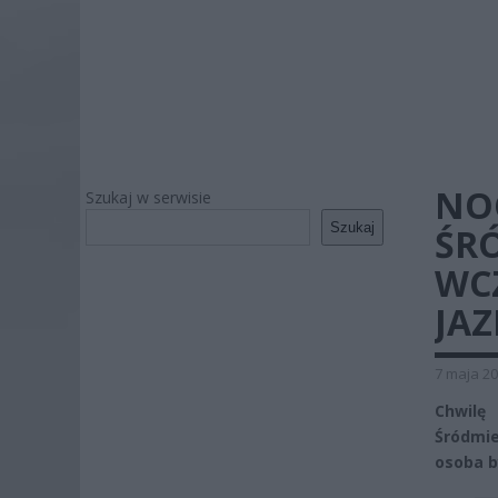
NO
Szukaj w serwisie
Szukaj
ŚR
WC
JA
7 maja 20
Chwilę
Śródmi
osoba b