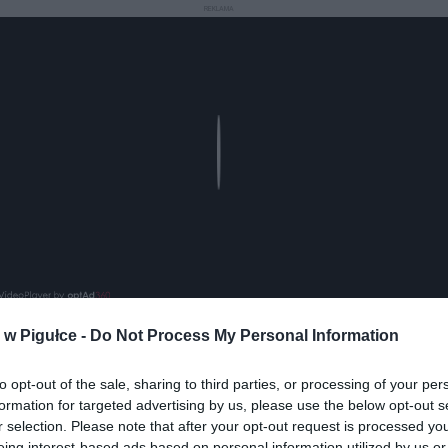
REKLAMA
Play
w Pigułce -
Do Not Process My Personal Information
aj nas do preferowanych źródeł w Google
Do
to opt-out of the sale, sharing to third parties, or processing of your per
formation for targeted advertising by us, please use the below opt-out s
r selection. Please note that after your opt-out request is processed y
eing interest-based ads based on personal information utilized by us or