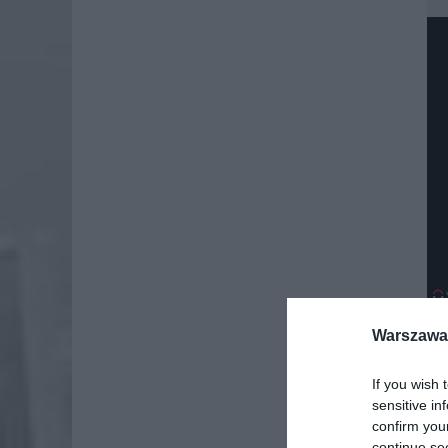
Warszawa 
Dod
If you wish 
sensitive in
confirm you
continue se