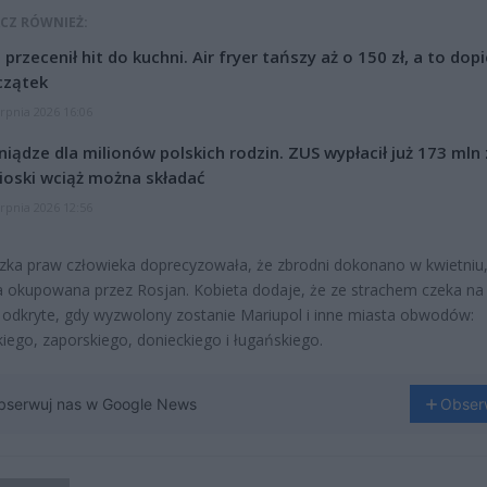
CZ RÓWNIEŻ:
l przecenił hit do kuchni. Air fryer tańszy aż o 150 zł, a to dop
czątek
erpnia 2026 16:06
niądze dla milionów polskich rodzin. ZUS wypłacił już 173 mln z
oski wciąż można składać
erpnia 2026 12:56
zka praw człowieka doprecyzowała, że zbrodni dokonano w kwietniu
a okupowana przez Rosjan. Kobieta dodaje, że ze strachem czeka na 
 odkryte, gdy wyzwolony zostanie Mariupol i inne miasta obwodów:
iego, zaporskiego, donieckiego i ługańskiego.
bserwuj nas w Google News
Obser