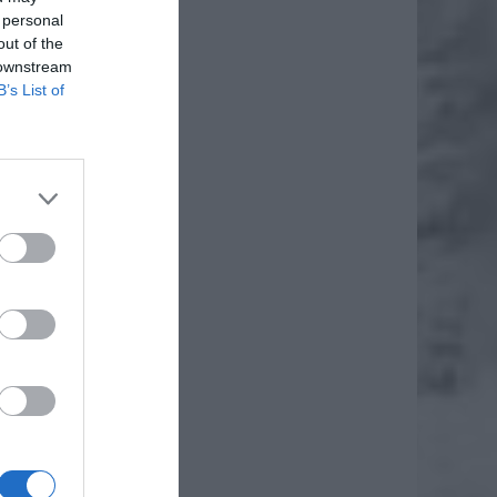
 personal
out of the
 downstream
B’s List of
ka
a