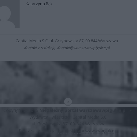
Katarzyna Bąk
Capital Media S.C. ul. Grzybowska 87, 00-844 Warszawa
Kontakt z redakcją: Kontakt@warszawawpigulce.pl
Copyright © 2026
Niezależny portal warszawawpigulce.pl
∗
Wydawca i właściciel: Capital Media S.C.
ul. Grzybowska 87, 00-844 Warszawa
Kontakt z redakcją:
Kontakt@warszawawpigulce.pl