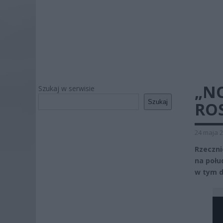
„N
Szukaj w serwisie
Szukaj
ROS
24 maja 2
Rzeczni
na połu
w tym d