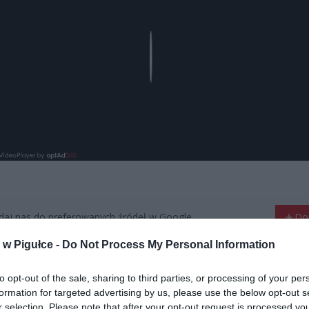
Play
aj nas do preferowanych źródeł w Google
Do
w Pigułce -
Do Not Process My Personal Information
to opt-out of the sale, sharing to third parties, or processing of your per
formation for targeted advertising by us, please use the below opt-out s
r selection. Please note that after your opt-out request is processed y