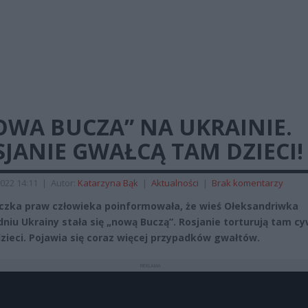
OWA BUCZA” NA UKRAINIE.
JANIE GWAŁCĄ TAM DZIECI!
022 14:11
|
Autor:
Katarzyna Bąk
|
Aktualności
|
Brak komentarzy
czka praw człowieka poinformowała, że wieś Ołeksandriwka
dniu Ukrainy stała się „nową Buczą”. Rosjanie torturują tam cy
zieci. Pojawia się coraz więcej przypadków gwałtów.
REKLAMA