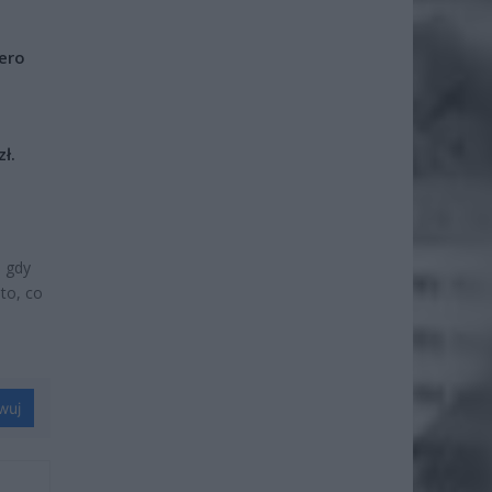
iero
ł.
, gdy
to, co
wuj