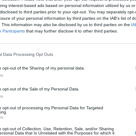
eing interest-based ads based on personal information utilized by us or
disclosed to third parties prior to your opt-out. You may separately opt-
losure of your personal information by third parties on the IAB’s list of
. This information may also be disclosed by us to third parties on the
IA
Participants
that may further disclose it to other third parties.
l Data Processing Opt Outs
o opt-out of the Sharing of my personal data.
In
o opt-out of the Sale of my Personal Data.
Fot. Pixabay
In
 Forum Ekonomicznego w Davos ukraińska rzeczniczka praw człowie
to opt-out of processing my Personal Data for Targeted
 zbrodniach, których Rosjanie od początku inwazji dopuszczają się n
ing.
Ukrainy. Kobieta zaalarmowała, że na południu kraju w obwodzie
In
kim pojawiła się „nowa Bucza”.
o opt-out of Collection, Use, Retention, Sale, and/or Sharing
ersonal Data that Is Unrelated with the Purposes for which it