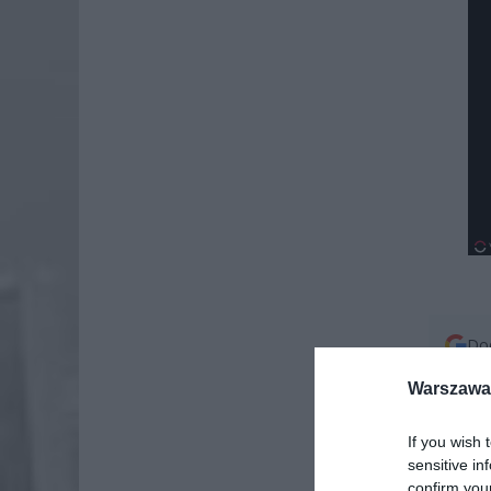
Dod
Warszawa 
If you wish 
sensitive in
confirm you