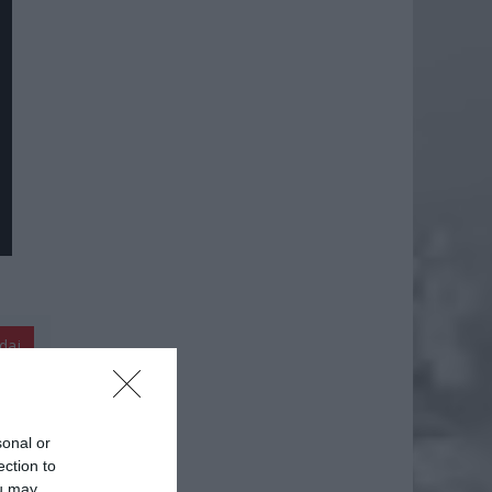
daj
sonal or
ection to
ou may