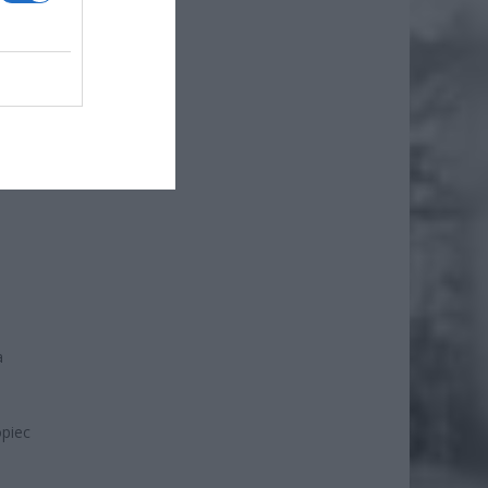
a
opiec