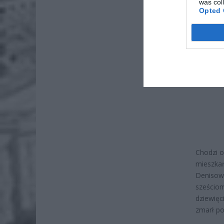
was col
Opted 
Chodzi o
mieszkań
Denisowa
sześciom
dziewięc
zmarł po