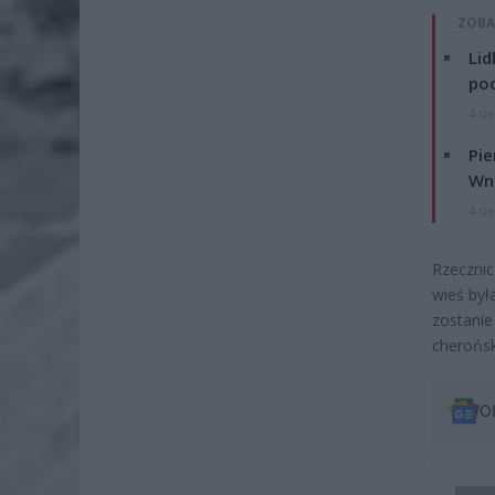
ZOBA
Lid
po
4 si
Pie
Wni
4 si
Rzecznic
wieś był
zostanie
cherońsk
O