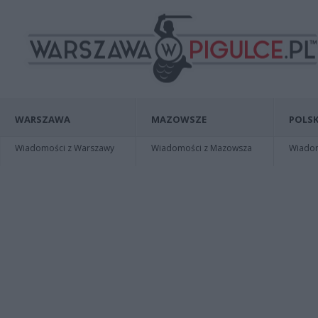
WARSZAWA
MAZOWSZE
POLSK
Wiadomości z Warszawy
Wiadomości z Mazowsza
Wiadomo