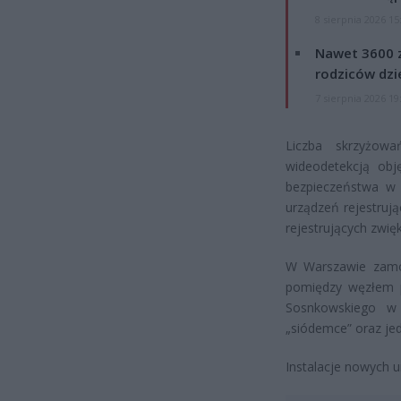
8 sierpnia 2026 15
Nawet 3600 z
rodziców dzie
7 sierpnia 2026 19
Liczba skrzyżow
wideodetekcją obj
bezpieczeństwa w 
urządzeń rejestrują
rejestrujących zwięk
W Warszawie zamon
pomiędzy węzłem p
Sosnkowskiego w 
„siódemce” oraz jed
Instalacje nowych u