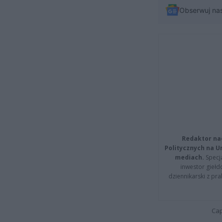
Obserwuj na
Redaktor na
Politycznych na 
mediach.
Specja
inwestor giełd
dziennikarski z pr
Cap