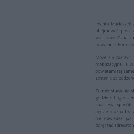
Jolanta Maciaszek 
obejmować poszcz
wojskowe. Oznacza t
powołanie. Forma mo
Może się zdarzyć,
mobilizacyjne, a 
powiatami tej samej
zostanie zarządzona
Termin stawienia s
godzin od ogłoszen
znaczenia sposób 
będzie można też w
nie odwiedza już
doręczać adresatom