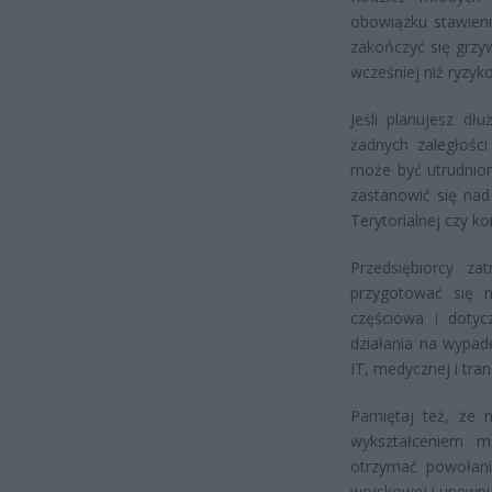
obowiązku stawieni
zakończyć się grzy
wcześniej niż ryzy
Jeśli planujesz dł
żadnych zaległości
może być utrudniony
zastanowić się nad
Terytorialnej czy k
Przedsiębiorcy za
przygotować się 
częściowa i dotyc
działania na wypad
IT, medycznej i tra
Pamiętaj też, że 
wykształceniem m
otrzymać powołania
wojskowej i upewnij