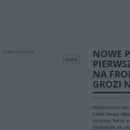
NOWE P
Szukaj w serwisie
Szukaj
PIERWS
NA FRO
GROZI N
8 października 2025 
Ministerstwo Obr
które mogą obją
otrzyma kartę p
zwolnienie ze sł