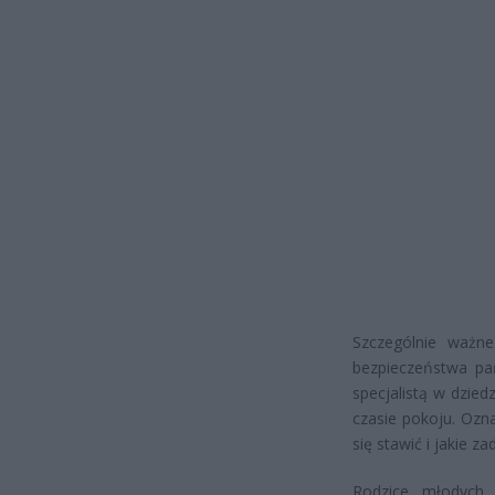
Szczególnie ważn
bezpieczeństwa pań
specjalistą w dzied
czasie pokoju. Ozna
się stawić i jakie 
Rodzice młodych