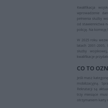
Kwalifikacja wo
wprowadzenie dan
pełnienia służby wo
od stawiennictwa n
policję. Na komisję
W 2025 roku wezwan
latach 2001-2005, 
służby wojskowej
kwalifikacje przyda
CO TO OZN
Jeśli masz kategori
mobilizacyjną. S
Rekrutacji są aktu
trzy miesiące musi
otrzymaniem karty m