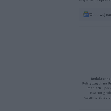
Obserwuj na
Redaktor na
Politycznych na 
mediach.
Specja
inwestor giełd
dziennikarski z pr