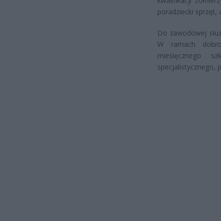
kwalifikacji żołnie
poradziecki sprzęt,
Do zawodowej służb
W ramach dobrow
miesięcznego sz
specjalistycznego,