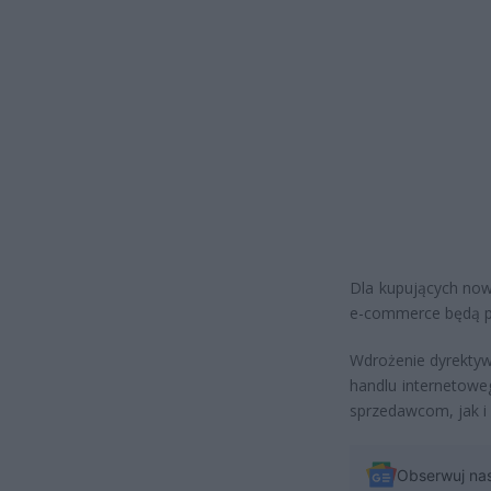
Dla kupujących now
e-commerce będą p
Wdrożenie dyrektyw
handlu internetowe
sprzedawcom, jak i
Obserwuj na