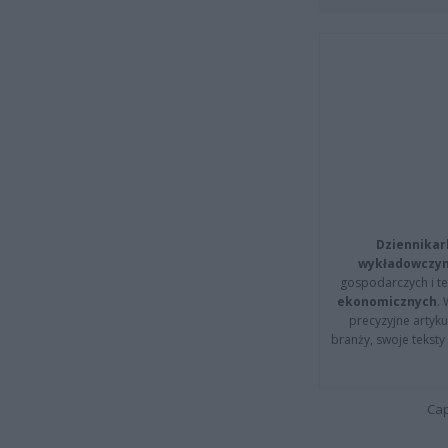
Dziennikar
wykładowczyn
gospodarczych i t
ekonomicznych
.
precyzyjne artyku
branży, swoje tekst
Cap