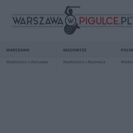
WARSZAWA
MAZOWSZE
POLSK
Wiadomości z Warszawy
Wiadomości z Mazowsza
Wiadomo