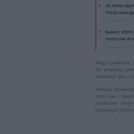
26-letni obyw
Teraz nastąp
8 sierpnia 2026 15
Nawet 3600 z
rodziców dzie
7 sierpnia 2026 19
Allegro podkreśla
nie zmieniają ist
informacje tylko o 
Pierwsze sprawozda
2025 roku i obejm
przekazane, otrzym
przesłanych informa