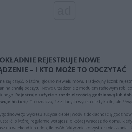
ad
OKŁADNIE REJESTRUJE NOWE
DZENIE – I KTO MOŻE TO ODCZYTAĆ
na się część, o której głośno niewielu mówi. Tradycyjny licznik rejest
tan na chwilę odczytu. Nowe urządzenie z modułem radiowym robi c
 innego.
Rejestruje zużycie z rozdzielczością godzinową lub dob
wuje historię
. To oznacza, że z danych wynika nie tylko ile, ale
kiedy
tygodniowego wykresu zużycia ciepłej wody z dokładnością godzino
ustalić: o której regularnie wstajesz, o której wracasz do domu, kied
sz na weekend lub urlop, ile osób faktycznie korzysta z mieszkania i k