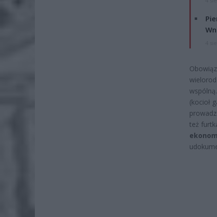
4 si
Pie
Wni
4 si
Obowiąz
wielorod
wspólną
(kocioł 
prowadzo
też furt
ekonomi
udokume