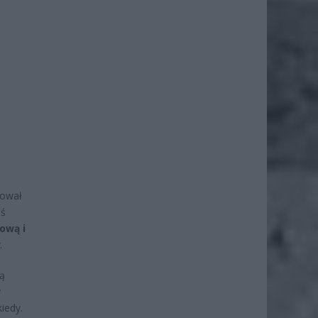
rował
oś
ową i
.
wą
y
iedy.