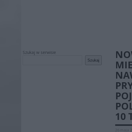
NO
Szukaj w serwisie
Szukaj
MIE
NAW
PR
POJ
PO
10 
26 maja 2