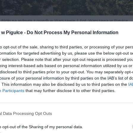
Bloki na jednym z osiedli w Warszawie | Fot. Warszawa w Pigułce.
w Pigułce -
Do Not Process My Personal Information
 TEN OBOWIĄZEK – DYREKTYWA EED I
SKA USTAWA Z 2021 ROKU
to opt-out of the sale, sharing to third parties, or processing of your per
formation for targeted advertising by us, please use the below opt-out s
a w zdalnych licznikach nie jest pomysłem prezesa twojej spółdzielni.
r selection. Please note that after your opt-out request is processed y
 jest
dyrektywa Parlamentu Europejskiego i Rady (UE) 2018/200
eing interest-based ads based on personal information utilized by us or
 2018 roku
, zwana dyrektywą EED (Energy Efficiency Directive), która
disclosed to third parties prior to your opt-out. You may separately opt-
zała państwa członkowskie do wyposażenia budynków wielolokalow
losure of your personal information by third parties on the IAB’s list of
ia pomiarowe z funkcją zdalnego odczytu. Polska wdrożyła ten obo
. This information may also be disclosed by us to third parties on the
IA
Participants
that may further disclose it to other third parties.
z dnia
20 kwietnia 2021 roku o zmianie ustawy o efektywności
ycznej oraz niektórych innych ustaw
. Kluczowy przepis to art. 45
lizowanej ustawy o efektywności energetycznej, który brzmi
acznie:
do dnia 1 stycznia 2027 r. właściciel lub zarządca budynku
l Data Processing Opt Outs
alowego zastąpi ciepłomierze, podzielniki kosztów ogrzewania lub wod
ru ciepłej wody użytkowej urządzeniami posiadającymi funkcję zdalneg
o opt-out of the Sharing of my personal data.