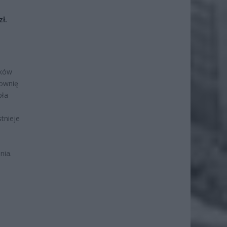
ł.
nków
łownię
pła
tnieje
nia.