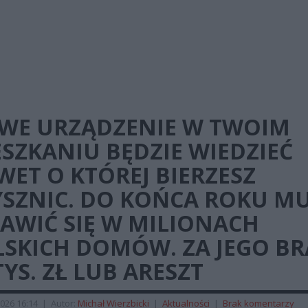
WE URZĄDZENIE W TWOIM
SZKANIU BĘDZIE WIEDZIEĆ
ET O KTÓREJ BIERZESZ
YSZNIC. DO KOŃCA ROKU MU
AWIĆ SIĘ W MILIONACH
LSKICH DOMÓW. ZA JEGO BR
TYS. ZŁ LUB ARESZT
026 16:14
|
Autor:
Michał Wierzbicki
|
Aktualności
|
Brak komentarzy