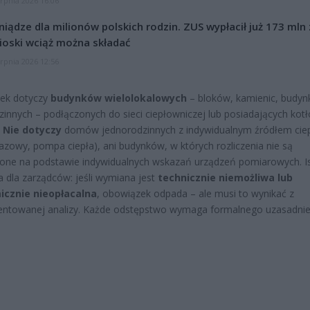
erpnia 2026 16:06
niądze dla milionów polskich rodzin. ZUS wypłacił już 173 mln z
oski wciąż można składać
erpnia 2026 12:56
ek dotyczy
budynków wielolokalowych
– bloków, kamienic, budy
zinnych – podłączonych do sieci ciepłowniczej lub posiadających kot
.
Nie dotyczy
domów jednorodzinnych z indywidualnym źródłem cie
gazowy, pompa ciepła), ani budynków, w których rozliczenia nie są
ne na podstawie indywidualnych wskazań urządzeń pomiarowych. Is
ka dla zarządców: jeśli wymiana jest
technicznie niemożliwa lub
cznie nieopłacalna
, obowiązek odpada – ale musi to wynikać z
ntowanej analizy. Każde odstępstwo wymaga formalnego uzasadnie