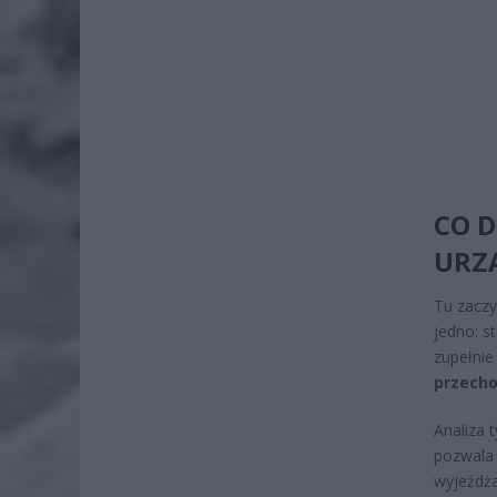
CO D
URZĄ
Tu zaczy
jedno: s
zupełnie
przecho
Analiza 
pozwala 
wyjeżdża