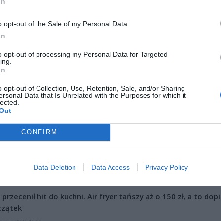
In
o opt-out of the Sale of my Personal Data.
In
to opt-out of processing my Personal Data for Targeted
ing.
In
ad
o opt-out of Collection, Use, Retention, Sale, and/or Sharing
ersonal Data that Is Unrelated with the Purposes for which it
lected.
Out
CONFIRM
Data Deletion
Data Access
Privacy Policy
CZ RÓWNIEŻ:
l przecenił hit do kuchni. Air fryer tańszy aż o 150 zł, a to dop
czątek