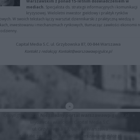
Warszawskim z ponad 15-letnim doświadczeniem w
mediach.
Specjalista ds. strategii informacyjnych i komunikacji
kryzysowej. Wieloletni inwestor giełdowy i praktyk rynków
owych. W swoich tekstach łączy warsztat dziennikarski z praktyczną wiedzą o
kach, inwestowaniu i mechanizmach rynkowych, tłumacząc zawiłości ekonomii 
codzienny.
Capital Media S.C. ul. Grzybowska 87, 00-844 Warszawa
Kontakt z redakcją: Kontakt@warszawawpigulce.pl
Copyright © 2026
Niezależny portal warszawawpigulce.pl
∗
Wydawca i właściciel: Capital Media S.C.
ul. Grzybowska 87, 00-844 Warszawa
Kontakt z redakcją:
Kontakt@warszawawpigulce.pl