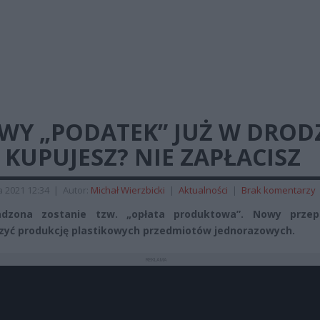
WY „PODATEK” JUŻ W DRODZ
 KUPUJESZ? NIE ZAPŁACISZ
a 2021 12:34
|
Autor:
Michał Wierzbicki
|
Aktualności
|
Brak komentarzy
dzona zostanie tzw. „opłata produktowa”. Nowy prze
zyć produkcję plastikowych przedmiotów jednorazowych.
REKLAMA