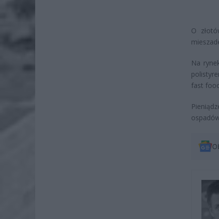
O złotó
mieszade
Na ryne
polistyr
fast foo
Pieniąd
ospadów 
O