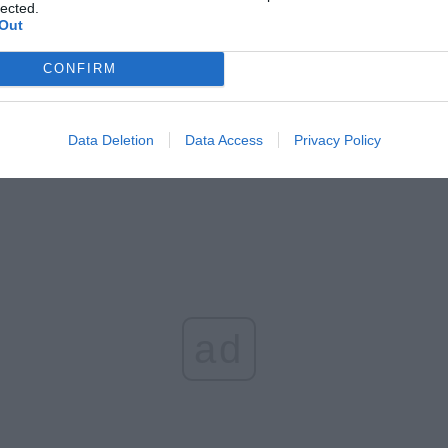
lected.
letni obywatel Ukrainy zaatakował zakonnicę i zerwał jej krzy
Out
az nastąpił zwrot w sprawie
CONFIRM
erpnia 2026 15:40
et 3600 zł miesięcznie zamiast 800+. Nowa propozycja dla
ziców dzieci do 3. roku życia
Data Deletion
Data Access
Privacy Policy
erpnia 2026 19:29
ad