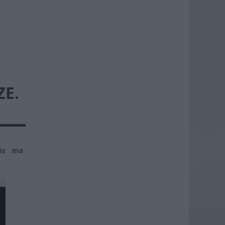
E.
pis ma