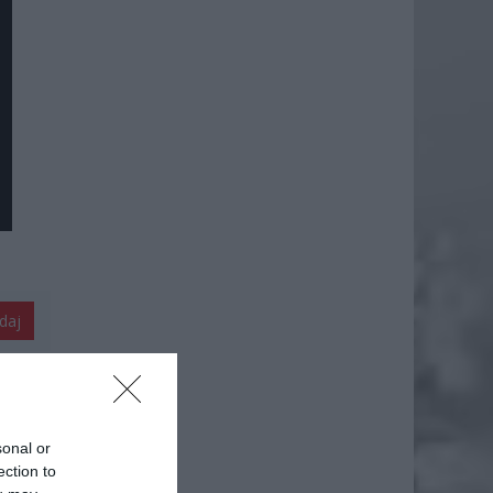
daj
sonal or
ection to