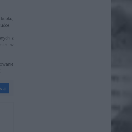
kubku,
tućce.
anych z
siłki w
owanie
.
wuj