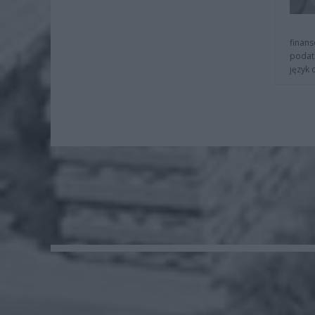
finans
podat
język 