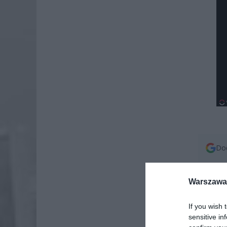
Dod
Warszawa 
If you wish 
sensitive in