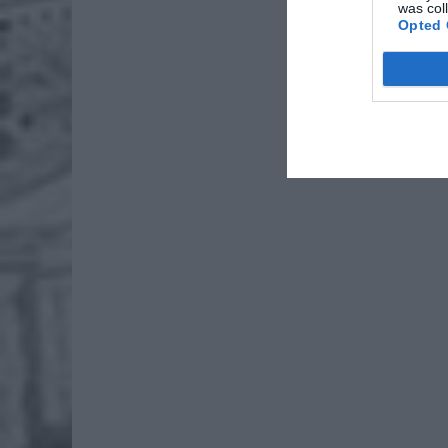
was col
26-
Opted 
Ter
8 si
Naw
rod
7 si