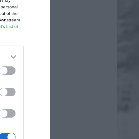
ou may
 personal
out of the
 downstream
B’s List of
dzie do