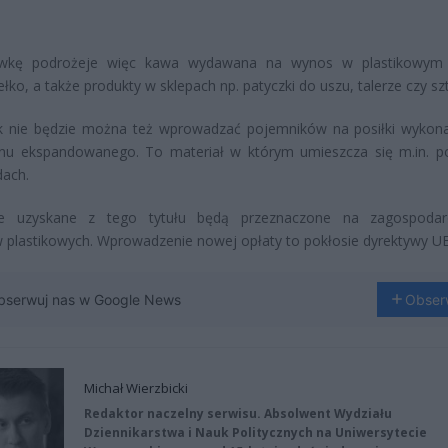
wkę podrożeje więc kawa wydawana na wynos w plastikowym 
łko, a także produkty w sklepach np. patyczki do uszu, talerze czy sz
k nie będzie można też wprowadzać pojemników na posiłki wykon
enu ekspandowanego. To materiał w którym umieszcza się m.in. po
dach.
ze uzyskane z tego tytułu będą przeznaczone na zagospodar
plastikowych. Wprowadzenie nowej opłaty to pokłosie dyrektywy UE
bserwuj nas w Google News
Obser
Michał Wierzbicki
Redaktor naczelny serwisu. Absolwent Wydziału
Dziennikarstwa i Nauk Politycznych na Uniwersytecie