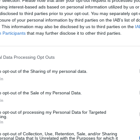
r selection. Please note that after your opt-out request is processed y
eing interest-based ads based on personal information utilized by us or
disclosed to third parties prior to your opt-out. You may separately opt-
losure of your personal information by third parties on the IAB’s list of
. This information may also be disclosed by us to third parties on the
IA
Participants
that may further disclose it to other third parties.
l Data Processing Opt Outs
o opt-out of the Sharing of my personal data.
In
o opt-out of the Sale of my Personal Data.
Fot. Pixabay
In
to opt-out of processing my Personal Data for Targeted
lnie 1 zł. Tyle będzie wynosiła opłata produktowa. Doliczana bę
ing.
ch przedmiotów jednorazowych z plastiku.
In
o opt-out of Collection, Use, Retention, Sale, and/or Sharing
CZ RÓWNIEŻ:
ersonal Data that Is Unrelated with the Purposes for which it