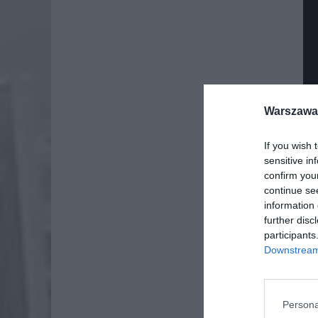
Warszawa 
If you wish 
sensitive in
confirm you
continue se
information 
further disc
participants
Downstream 
Dod
Persona