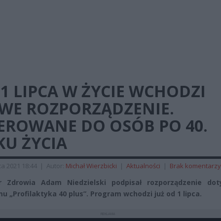
1 LIPCA W ŻYCIE WCHODZI
WE ROZPORZĄDZENIE.
IEROWANE DO OSÓB PO 40.
KU ŻYCIA
a 2021 18:44
|
Autor:
Michał Wierzbicki
|
Aktualności
|
Brak komentarzy
er Zdrowia Adam Niedzielski podpisał rozporządzenie dot
u „Profilaktyka 40 plus”. Program wchodzi już od 1 lipca.
REKLAMA