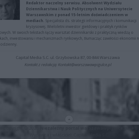
Redaktor naczelny serwisu. Absolwent Wydziału
Dziennikarstwa i Nauk Politycznych na Uniwersytecie
Warszawskim z ponad 15-letnim doświadczeniem w
mediach.
Specjalista ds. strategii informacyjnych i komunikacji
kryzysowej. Wieloletni inwestor giełdowy i praktyk rynków
owych. W swoich tekstach łączy warsztat dziennikarski z praktyczną wiedzą o
kach, inwestowaniu i mechanizmach rynkowych, tłumacząc zawiłości ekonomii 
codzienny.
Capital Media S.C. ul. Grzybowska 87, 00-844 Warszawa
Kontakt z redakcją: Kontakt@warszawawpigulce.pl
Copyright © 2026
Niezależny portal warszawawpigulce.pl
∗
Wydawca i właściciel: Capital Media S.C.