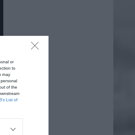
sonal or
ection to
ou may
 personal
out of the
 downstream
B’s List of
daj