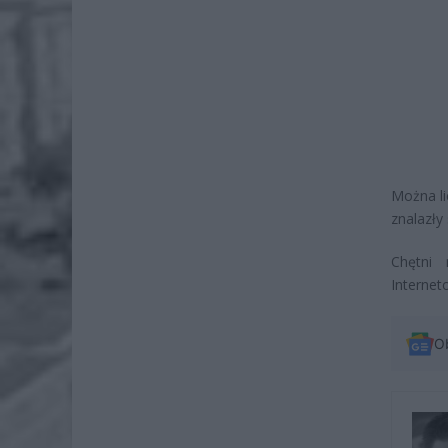
Można li
znalazły 
Chętni 
Internet
O