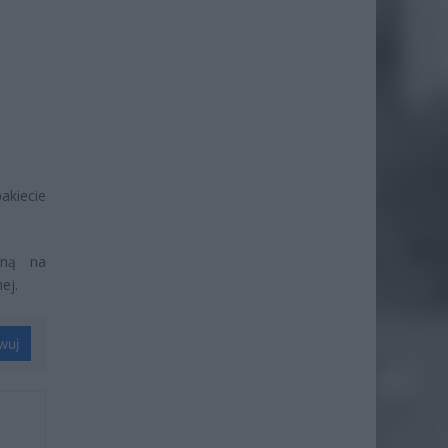
akiecie
pną na
ej.
wuj