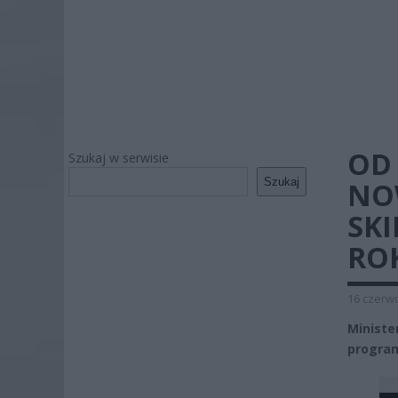
OD 
Szukaj w serwisie
Szukaj
NO
SK
RO
16 czerwc
Minist
program