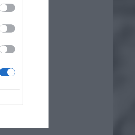
stęp do
iero
ł.