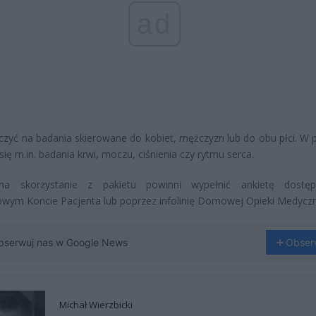
ad
czyć na badania skierowane do kobiet, mężczyzn lub do obu płci. W p
się m.in. badania krwi, moczu, ciśnienia czy rytmu serca.
na skorzystanie z pakietu powinni wypełnić ankietę dostę
owym Koncie Pacjenta lub poprzez infolinię Domowej Opieki Medyczn
bserwuj nas w Google News
Obser
Michał Wierzbicki