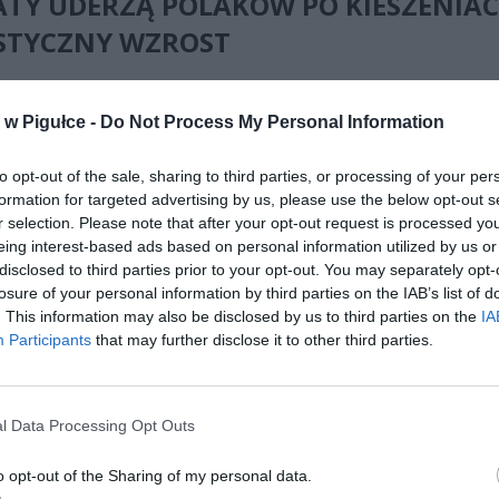
ATY UDERZĄ POLAKÓW PO KIESZENIAC
STYCZNY WZROST
odatek cukrowy, który oficjalnie nazywa się „opłatą od środków
ych”, funkcjonuje od 1 stycznia 2021 roku. Przez ponad cztery lata j
w Pigułce -
Do Not Process My Personal Information
ozostawały niezmienione – opłata stała wynosiła 50 groszy za litr na
ącego cukier lub słodziki, a opłata zmienna to 5 groszy za każdy gra
to opt-out of the sale, sharing to third parties, or processing of your per
5 gramów w 100 mililitrach produktu. Dodatkowo producenci płacili 
formation for targeted advertising by us, please use the below opt-out s
a napoje z kofeiną lub tauryną, głównie energetyki.
r selection. Please note that after your opt-out request is processed y
eing interest-based ads based on personal information utilized by us or
disclosed to third parties prior to your opt-out. You may separately opt-
losure of your personal information by third parties on the IAB’s list of
. This information may also be disclosed by us to third parties on the
IA
Participants
that may further disclose it to other third parties.
ad
l Data Processing Opt Outs
o opt-out of the Sharing of my personal data.