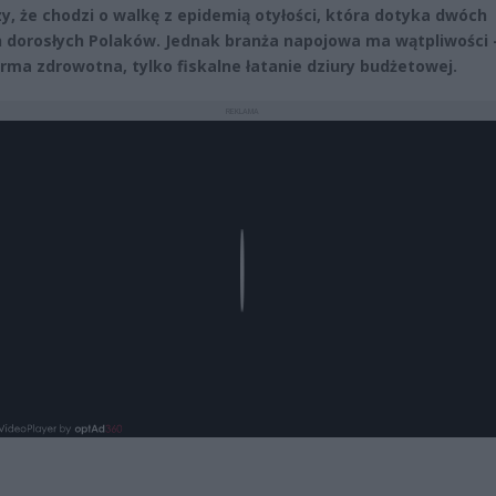
y, że chodzi o walkę z epidemią otyłości, która dotyka dwóch
h dorosłych Polaków. Jednak branża napojowa ma wątpliwości 
orma zdrowotna, tylko fiskalne łatanie dziury budżetowej.
REKLAMA
Play