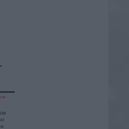
.
rak
026
ić
ów