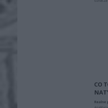
oznacza 
CO T
NAT
Realne 
Analityc