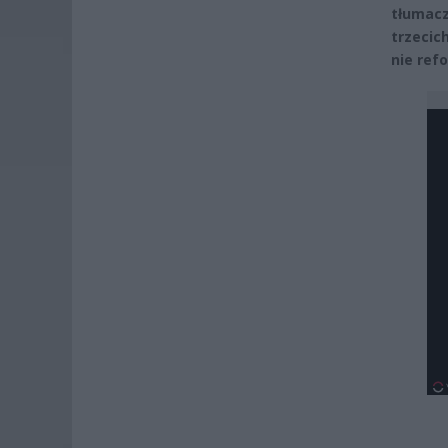
tłumacz
trzecic
nie ref