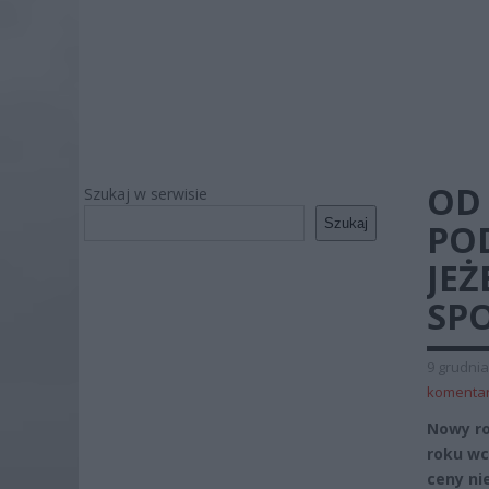
OD 
Szukaj w serwisie
Szukaj
PO
JEŻ
SP
9 grudnia
komenta
Nowy rok
roku wc
ceny ni