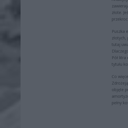
zawieraj
złote. J
przekroc
Puszka e
złotych,
tutaj uw
Dlaczego
Pół litr
tytułu ko
Co więce
Zdrożeją
objęte p
amortyzo
pełny ko