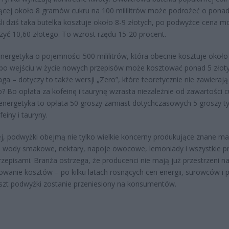
ącej około 8 gramów cukru na 100 mililitrów może podrożeć o ponad
eśli dziś taka butelka kosztuje około 8-9 złotych, po podwyżce cena m
zyć 10,60 złotego. To wzrost rzędu 15-20 procent.
nergetyka o pojemności 500 mililitrów, która obecnie kosztuje około
 po wejściu w życie nowych przepisów może kosztować ponad 5 złoty
aga – dotyczy to także wersji „Zero”, które teoretycznie nie zawierają
? Bo opłata za kofeinę i taurynę wzrasta niezależnie od zawartości c
a energetyka to opłata 50 groszy zamiast dotychczasowych 5 groszy ty
feiny i tauryny.
j, podwyżki obejmą nie tylko wielkie koncerny produkujące znane mar
 wody smakowe, nektary, napoje owocowe, lemoniady i wszystkie p
rzepisami. Branża ostrzega, że producenci nie mają już przestrzeni n
wanie kosztów – po kilku latach rosnących cen energii, surowców i p
szt podwyżki zostanie przeniesiony na konsumentów.