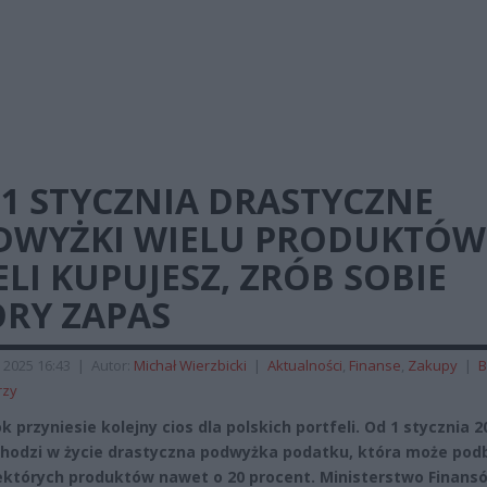
1 STYCZNIA DRASTYCZNE
DWYŻKI WIELU PRODUKTÓW
ELI KUPUJESZ, ZRÓB SOBIE
ORY ZAPAS
 2025 16:43
|
Autor:
Michał Wierzbicki
|
Aktualności
,
Finanse
,
Zakupy
|
B
rzy
 przyniesie kolejny cios dla polskich portfeli. Od 1 stycznia 2
hodzi w życie drastyczna podwyżka podatku, która może podb
ektórych produktów nawet o 20 procent. Ministerstwo Finans