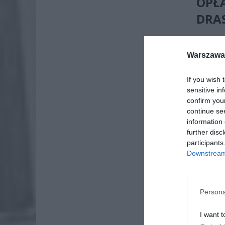
OPŁ
DRA
Polski p
spożywcz
Warszawa 
stawki p
zawieraj
If you wish 
powyżej 
sensitive in
groszy z
confirm you
continue se
information 
further disc
participants
Downstream 
Persona
I want t