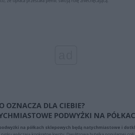
to, że opłata przestała pełnić swoją rolę zniechęcającą.
ad
O OZNACZA DLA CIEBIE?
YCHMIASTOWE PODWYŻKI NA PÓŁKA
podwyżki na półkach sklepowych będą natychmiastowe i dotkl
y rynku wyliczają konkretne kwoty. Dwulitrowa butelka popularnej coli