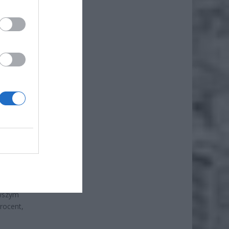
tała
enna za
 o 100
opłata
rost,
cześnie
acić
zbyt
rwszym
rocent,