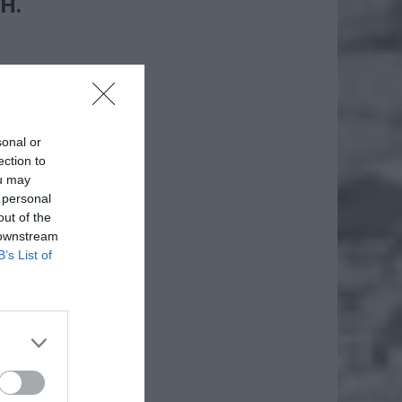
H.
ego
poju
m cukru
sonal or
10
ection to
ou may
 personal
out of the
 downstream
B’s List of