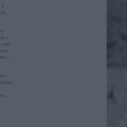
 2
oże
 4
ch. I
 cukru.
ukru.
lko z
ki.
rodukty
a
łac,