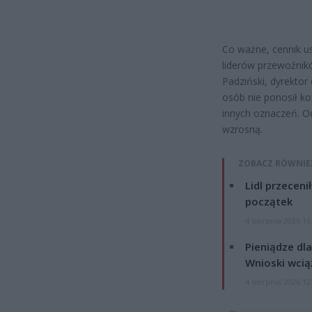
Co ważne, cennik us
liderów przewoźnikó
Padziński, dyrektor 
osób nie ponosił ko
innych oznaczeń. O
wzrosną.
ZOBACZ RÓWNIE
Lidl przeceni
początek
4 sierpnia 2026 16
Pieniądze dla
Wnioski wcią
4 sierpnia 2026 12