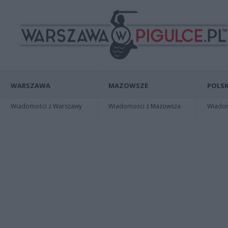
WARSZAWA
MAZOWSZE
POLSK
Wiadomości z Warszawy
Wiadomości z Mazowsza
Wiadomo