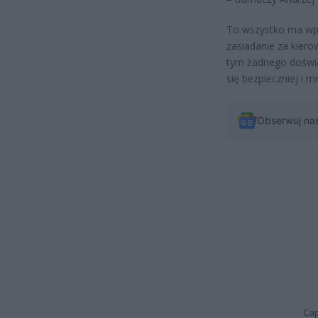
To wszystko ma wpł
zasiadanie za kiero
tym żadnego doświa
się bezpieczniej i 
Obserwuj na
Cap