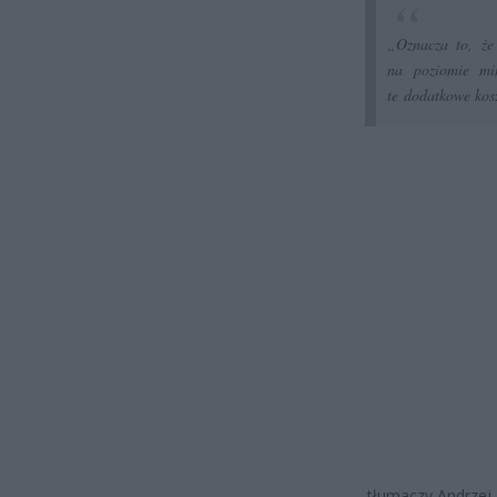
„Oznacza to, że
na poziomie min
te dodatkowe kosz
– tłumaczy Andrzej