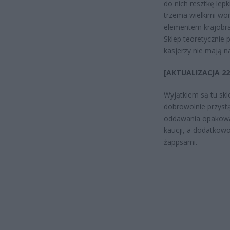
do nich resztkę lep
trzema wielkimi wor
elementem krajobraz
Sklep teoretycznie p
kasjerzy nie mają n
[AKTUALIZACJA 22
Wyjątkiem są tu skl
dobrowolnie przyst
oddawania opakowań
kaucji, a dodatkowo
żappsami.