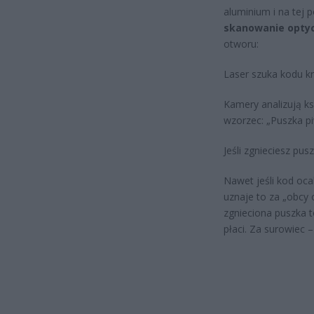
aluminium i na tej 
skanowanie optyc
otworu:
Laser szuka kodu kr
Kamery analizują ks
wzorzec: „Puszka pi
Jeśli zgnieciesz pus
Nawet jeśli kod oca
uznaje to za „obcy 
zgnieciona puszka t
płaci. Za surowiec –