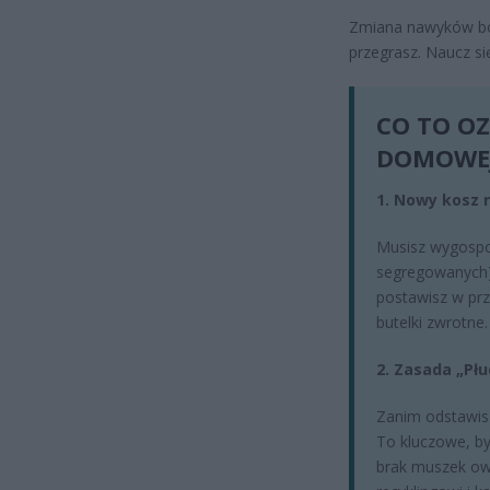
Zmiana nawyków boli
przegrasz. Naucz s
CO TO OZ
DOMOWEJ
1. Nowy kosz 
Musisz wygospod
segregowanych).
postawisz w prz
butelki zwrotne.
2. Zasada „Płu
Zanim odstawisz
To kluczowe, by
brak muszek owo