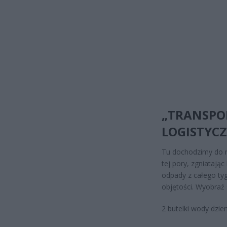
„TRANSPO
LOGISTYC
Tu dochodzimy do n
tej pory, zgniatają
odpady z całego ty
objętości. Wyobraź
2 butelki wody dzien