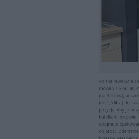
Polska rewolucja ś
mówiło się od lat, 
(do 3 litrów), puszc
(do 1,5 litra) dolic
pozycja. Aby je odz
butelkami po piwie. 
obejmuje opakowani
objętość. Zderzeni
bolesne. Maszyny są