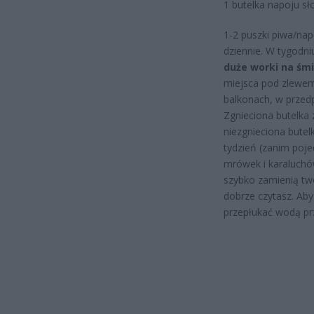
1 butelka napoju s
1-2 puszki piwa/na
dziennie. W tygodni
duże worki na śmi
miejsca pod zlewem
balkonach, w przedp
Zgnieciona butelka 
niezgnieciona butel
tydzień (zanim poj
mrówek i karaluchów
szybko zamienią tw
dobrze czytasz. Aby
przepłukać wodą pr