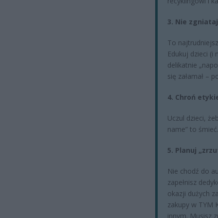
recyklingowi i k
3. Nie zgniata
To najtrudniejsz
Edukuj dzieci (i
delikatnie „nap
się załamał – p
4. Chroń etyki
Uczul dzieci, żeb
name” to śmieć
5. Planuj „zrz
Nie chodź do au
zapełnisz dedyk
okazji dużych 
zakupy w TYM 
innym. Musisz z