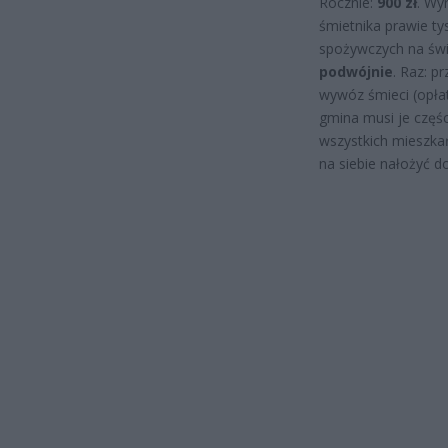
Rocznie:
900 zł
. Wy
śmietnika prawie ty
spożywczych na św
podwójnie
. Raz: p
wywóz śmieci (opłat
gmina musi je częśc
wszystkich mieszkań
na siebie nałożyć d