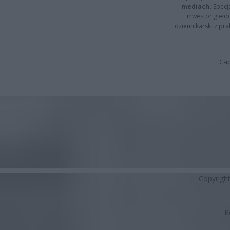
mediach.
Specja
inwestor giełd
dziennikarski z pr
Cap
Copyrigh
K