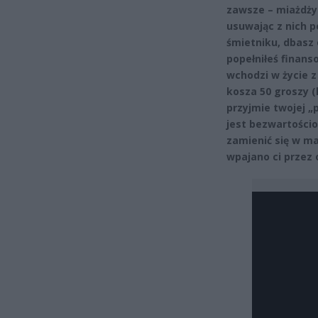
zawsze – miażdżys
usuwając z nich p
śmietniku, dbasz
popełniłeś finan
wchodzi w życie 
kosza 50 groszy (
przyjmie twojej „
jest bezwartości
zamienić się w ma
wpajano ci przez o