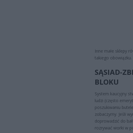
Inne małe sklepy r
takiego obowiązku.
SĄSIAD-Z
BLOKU
System kaucyjny st
ludzi (często emer
poszukiwaniu butel
zobaczymy. Jeśli wy
doprowadzić do bał
rozrywać worki w p