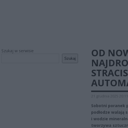
OD NOW
Szukaj w serwisie
Szukaj
NAJDRO
STRACIS
AUTOMA
21 grudnia 2025 20:11
Sobotni poranek 
podłodze walają s
i wodzie mineraln
tworzywa sztuczne.