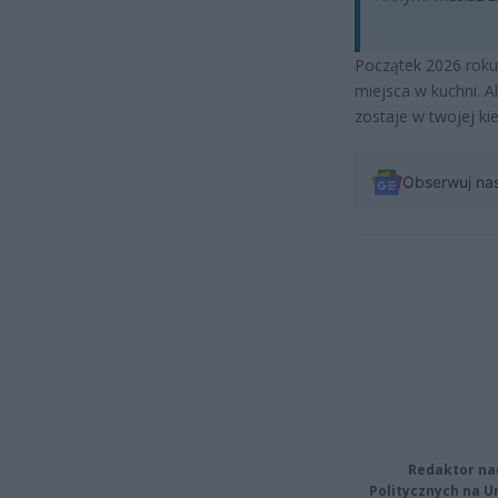
Początek 2026 roku
miejsca w kuchni. A
zostaje w twojej ki
Obserwuj na
Redaktor na
Politycznych na 