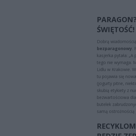
PARAGON?
ŚWIĘTOŚĆ!
Dobrą wiadomością 
bezparagonowy
. 
kasjerka pytała: „A
tego nie wymaga. M
Lidlu w Krakowie. W
tu pojawia się now
(jogurty pitne, niek
skubią etykiety z nu
bezwartościowa dla
butelek zabrudzony
samą ostrożnością j
RECYKLOMA
BĘDZIE ZE