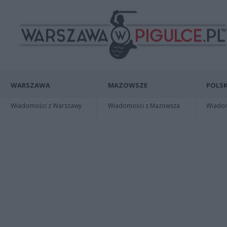
WARSZAWA
MAZOWSZE
POLSK
Wiadomości z Warszawy
Wiadomości z Mazowsza
Wiadomo