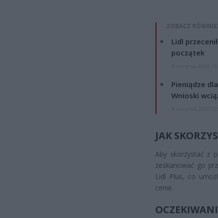
ZOBACZ RÓWNIE
Lidl przeceni
początek
4 sierpnia 2026 16
Pieniądze dla
Wnioski wcią
4 sierpnia 2026 12
JAK SKORZYS
Aby skorzystać z p
zeskanować go prz
Lidl Plus, co umoż
cenie.
OCZEKIWANI