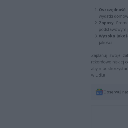
Oszczędność
:
wydatki domow
Zapasy
: Promo
podstawowym p
Wysoka jakoś
jakości.
Zaplanuj swoje za
rekordowo niskiej c
aby móc skorzystać 
w Lidlu!
Obserwuj na