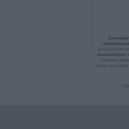
Dziennikar
wykładowczyn
gospodarczych i t
ekonomicznych
.
precyzyjne artyku
branży, swoje tekst
Cap