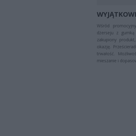
WYJĄTKOWE
Wśród promocyjny
dżerseju z gumką
zakupiony produkt
okazję. Prześcier
trwałość. Możliw
mieszanie i dopaso