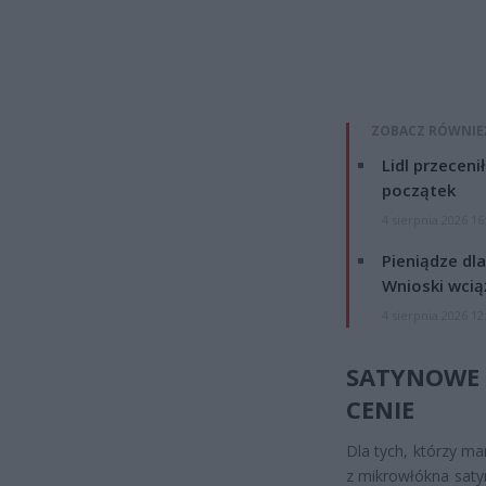
ZOBACZ RÓWNIE
Lidl przeceni
początek
4 sierpnia 2026 16
Pieniądze dla
Wnioski wcią
4 sierpnia 2026 12
SATYNOWE 
CENIE
Dla tych, którzy ma
z mikrowłókna saty