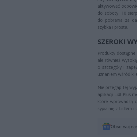
aktywować odpowied
do soboty, 10 sierp
do pobrania za da
szybka i prosta.
SZEROKI W
Produkty dostępne 
ale również wysoką
o szczegóły i zape
uznaniem wśród kli
Nie przegap tej wyj
aplikacji Lidl Plus
które wprowadzą o
sypialnię z Lidlem i
Obserwuj na