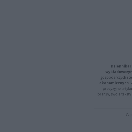
Dziennikar
wykładowczyn
gospodarczych i t
ekonomicznych
.
precyzyjne artyku
branży, swoje tekst
Cap