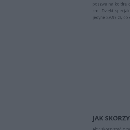
poszwa na kołdrę 
cm. Dzięki specjal
jedyne 29,99 zł, co
JAK SKORZY
Aby skorzystać z ty