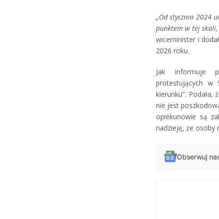
„Od stycznia 2024 
punktem w tej skali
wiceminister i doda
2026 roku.
Jak informuje po
protestujących w
kierunku”. Podała, 
nie jest poszkodowa
opiekunowie są za
nadzieję, że osoby
Obserwuj na