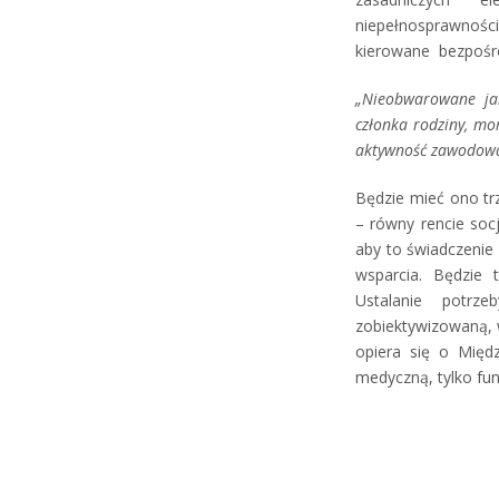
niepełnosprawności
kierowane bezpośre
„Nieobwarowane ja
członka rodziny, mo
aktywność zawodow
Będzie mieć ono tr
– równy rencie socj
aby to świadczenie
wsparcia. Będzie 
Ustalanie potrz
zobiektywizowaną, w
opiera się o Międz
medyczną, tylko fun