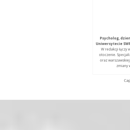
Psycholog, dzie
Uniwersytecie SW
W redakcji łączy 
otoczenie. Specja
oraz warszawskiej 
zmiany 
Cap