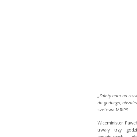
„Zależy nam na roz
do godnego, niezale
szefowa MRiPS.
Wiceminister Paweł
trwały trzy godz
zasadniczych 