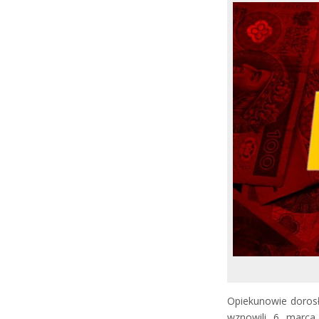
Opiekunowie dorosł
wznowili 6 marca 