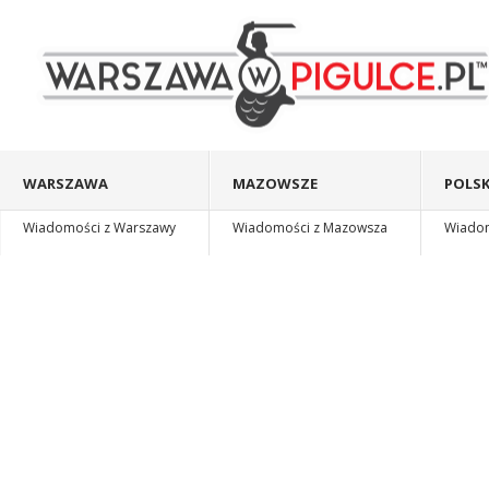
WARSZAWA
MAZOWSZE
POLSK
Wiadomości z Warszawy
Wiadomości z Mazowsza
Wiadomo