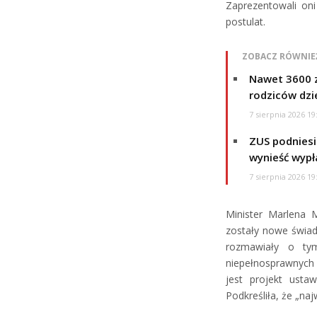
Zaprezentowali oni
postulat.
ZOBACZ RÓWNIE
Nawet 3600 z
rodziców dzie
7 sierpnia 2026 19
ZUS podniesie
wynieść wypł
7 sierpnia 2026 19
Minister Marlena 
zostały nowe świad
rozmawiały o tym
niepełnosprawnych
jest projekt usta
Podkreśliła, że „naj