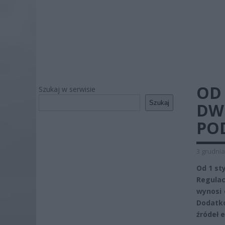
OD
Szukaj w serwisie
Szukaj
DW
PO
3 grudnia
Od 1 st
Regula
wynosi 
Dodatk
źródeł e