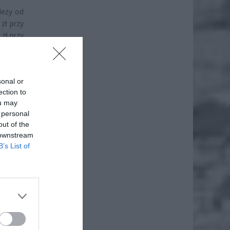
leży od
zł przy
 zł przy
sonal or
ection to
ou may
 personal
out of the
 downstream
B’s List of
 zł. Dla