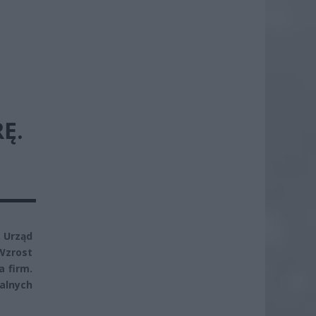
Ę.
. Urząd
Wzrost
 firm.
alnych