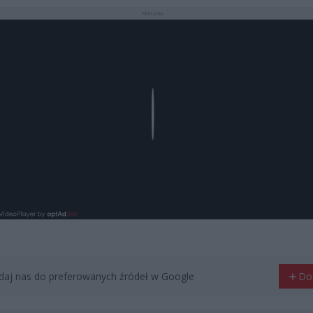
REKLAMA
Play
aj nas do preferowanych źródeł w Google
Do