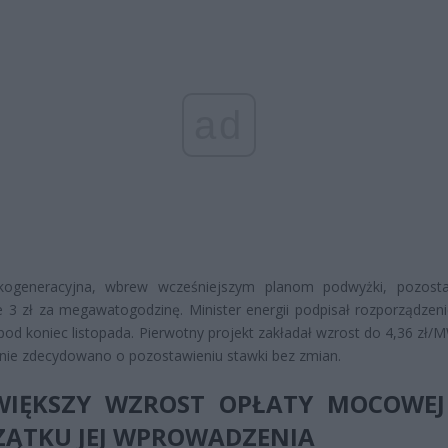
ad
kogeneracyjna, wbrew wcześniejszym planom podwyżki, pozost
 3 zł za megawatogodzinę. Minister energii podpisał rozporządzeni
pod koniec listopada. Pierwotny projekt zakładał wzrost do 4,36 zł/M
nie zdecydowano o pozostawieniu stawki bez zmian.
WIĘKSZY WZROST OPŁATY MOCOWEJ
ZĄTKU JEJ WPROWADZENIA