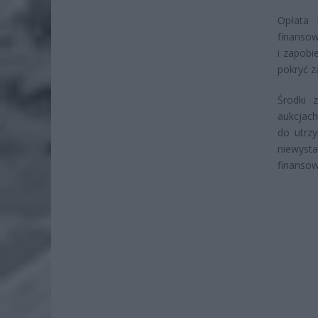
Opłata
finansow
i zapobi
pokryć z
Środki 
aukcjach
do utrz
niewysta
finansow