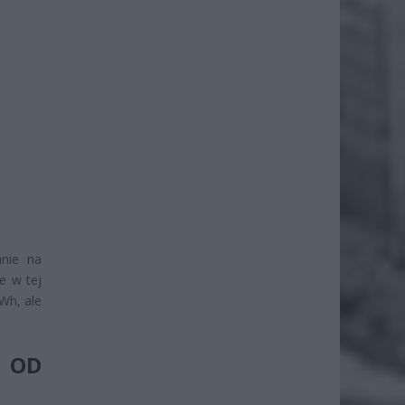
anie na
e w tej
Wh, ale
 OD