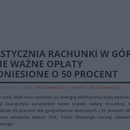
 STYCZNIA RACHUNKI W GÓR
IE WAŻNE OPŁATY
DNIESIONE O 50 PROCENT
 2025 14:35
|
Autor:
Michał Wierzbicki
|
Finanse
|
Brak komentarzy
ycznia 2026 roku rachunki za energię elektryczną będą wyższe
cji Energetyki zatwierdził nowe stawki opłaty mocowej. 
około 50 procent dla gospodarstw domowych i 55 procent dla
owo wzrośnie opłata OZE, która finansuje rozwój odnawi
nergii.