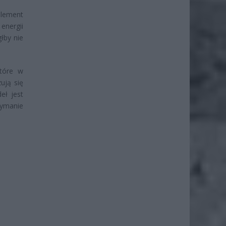
lement
energii
łby nie
które w
ują się
eł jest
zymanie