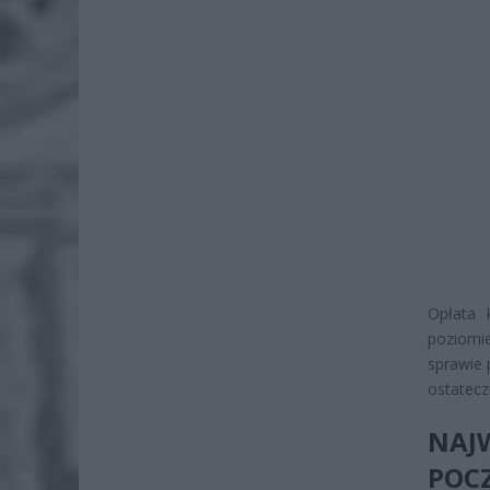
Opłata 
poziomie
sprawie 
ostatecz
NAJ
POC