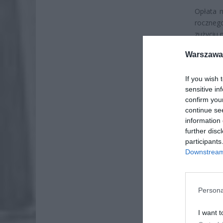
Opłata 
rocznego
zużyciu 
zużyciu 
Warszawa 
If you wish 
sensitive in
confirm you
continue se
information 
further disc
participants
Downstream 
Persona
I want t
Dotychcz