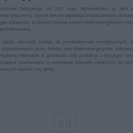
 mocowa funkcjonuje od 2021 roku. Wprowadzono ją jako e
ania rynku mocy. System ten ma zapewniać bezpieczeństwo dostaw 
egać sytuacjom, w których krajowy system elektroenergetyczny móg
apotrzebowania.
z opłaty mocowej trafiają do przedsiębiorstw energetycznych, 
 organizowanych przez Polskie Sieci Elektroenergetyczne zobowiąz
ymywania elektrowni w gotowości. Gdy produkcja z bieżących źród
rczająca, uruchamiane są rezerwowe jednostki wytwórcze. Ich utr
ane jest właśnie z tej opłaty.
ad