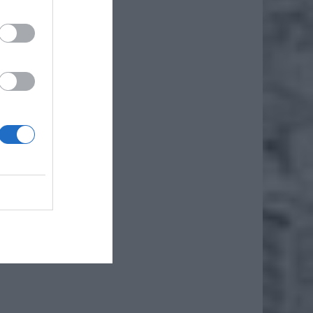
rocznie
nie.
– czyli
pobraną
2 zł za
adzenia
ansuje
0 zł za
biorcy
 roku.
ciowej.
sowania
ych. Od