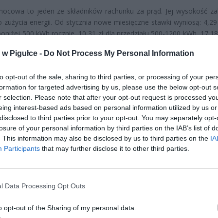
mocowa to jeden ze składników rachunku za prąd. Jej wysokość za
 zużycia energii. Od stycznia nowe miesięczne stawki wyniosą: 4,29 
poniżej 500 kWh rocznie, 10,31 zł dla przedziału 500-1200 kWh, 17,18
1200-2800 kWh i 24,05 zł powyżej 2800 kWh rocznie.
w Pigułce -
Do Not Process My Personal Information
to opt-out of the sale, sharing to third parties, or processing of your per
formation for targeted advertising by us, please use the below opt-out s
r selection. Please note that after your opt-out request is processed y
eing interest-based ads based on personal information utilized by us or
disclosed to third parties prior to your opt-out. You may separately opt-
ad
losure of your personal information by third parties on the IAB’s list of
. This information may also be disclosed by us to third parties on the
IA
Participants
that may further disclose it to other third parties.
l Data Processing Opt Outs
o opt-out of the Sharing of my personal data.
as te kwoty wynosiły odpowiednio: 2,86 zł, 6,86 zł, 11,44 zł i 16,01