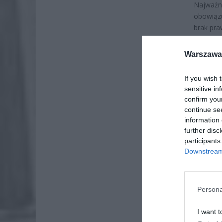
Najważn
obowiązu
brak pra
Warszawa 
If you wish 
sensitive in
confirm you
continue se
information 
further disc
participants
Downstream 
Persona
ZOBA
I want t