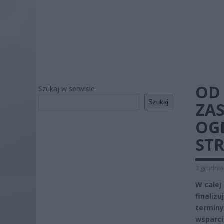
OD 
Szukaj w serwisie
Szukaj
ZA
OGR
STR
3 grudnia
W całej
finaliz
termin
wsparc