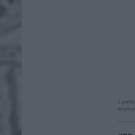
Z punkt
decyduje
─────