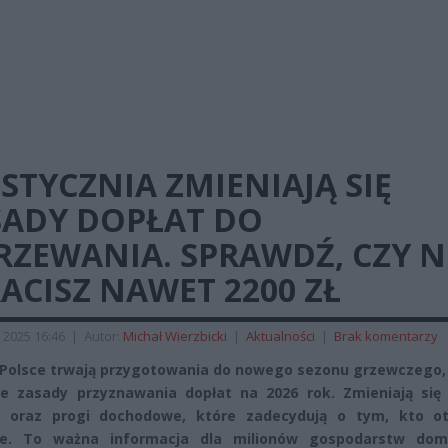
STYCZNIA ZMIENIAJĄ SIĘ
SADY DOPŁAT DO
ZEWANIA. SPRAWDŹ, CZY N
ACISZ NAWET 2200 ZŁ
 2025 16:46
|
Autor:
Michał Wierzbicki
|
Aktualności
|
Brak komentarzy
 Polsce trwają przygotowania do nowego sezonu grzewczego, 
uje zasady przyznawania dopłat na 2026 rok. Zmieniają się 
y oraz progi dochodowe, które zadecydują o tym, kto o
ie. To ważna informacja dla milionów gospodarstw do