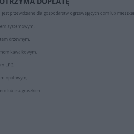
 OTRZYMA DOPŁATĘ
 jest przewidziane dla gospodarstw ogrzewających dom lub mieszkan
płem systemowym,
etem drzewnym,
wnem kawałkowym,
em LPG,
jem opałowym,
em lub ekogroszkiem.