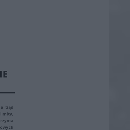
IE
a rząd
limity,
trzyma
mowych