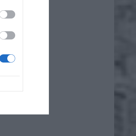
że
iero
sokości