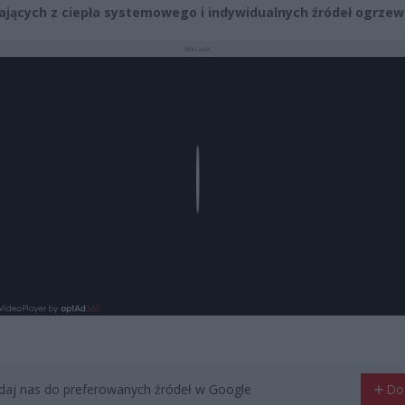
ających z ciepła systemowego i indywidualnych źródeł ogrzew
REKLAMA
Play
aj nas do preferowanych źródeł w Google
Do