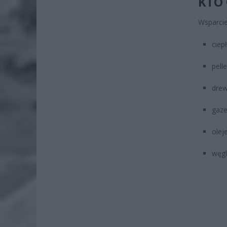
KTO
Wsparcie
cie
pell
dre
gaz
ole
węgl