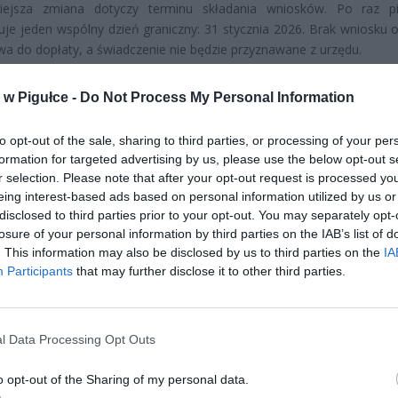
iejsza zmiana dotyczy terminu składania wniosków. Po raz p
je jeden wspólny dzień graniczny: 31 stycznia 2026. Brak wniosku 
wa do dopłaty, a świadczenie nie będzie przyznawane z urzędu.
w Pigułce -
Do Not Process My Personal Information
to opt-out of the sale, sharing to third parties, or processing of your per
formation for targeted advertising by us, please use the below opt-out s
r selection. Please note that after your opt-out request is processed y
eing interest-based ads based on personal information utilized by us or
ad
disclosed to third parties prior to your opt-out. You may separately opt-
losure of your personal information by third parties on the IAB’s list of
. This information may also be disclosed by us to third parties on the
IA
Participants
that may further disclose it to other third parties.
l Data Processing Opt Outs
CZ RÓWNIEŻ:
o opt-out of the Sharing of my personal data.