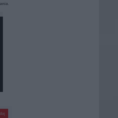
ania.
daj