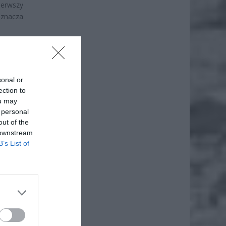
ierwszy
oznacza
sonal or
ection to
ou may
 personal
out of the
 downstream
B’s List of