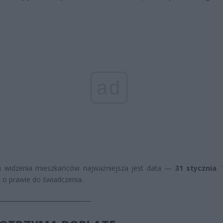
ad
u widzenia mieszkańców najważniejsza jest data —
31 stycznia
.
 o prawie do świadczenia.
───────────────────