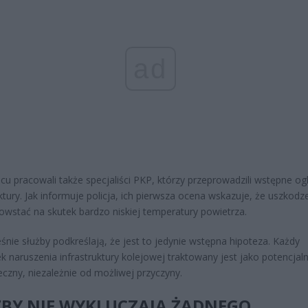
ad
cu pracowali także specjaliści PKP, którzy przeprowadzili wstępne og
uktury. Jak informuje policja, ich pierwsza ocena wskazuje, że uszkodz
wstać na skutek bardzo niskiej temperatury powietrza.
śnie służby podkreślają, że jest to jedynie wstępna hipoteza. Każdy
k naruszenia infrastruktury kolejowej traktowany jest jako potencjaln
eczny, niezależnie od możliwej przyczyny.
ŻBY NIE WYKLUCZAJĄ ŻADNEGO