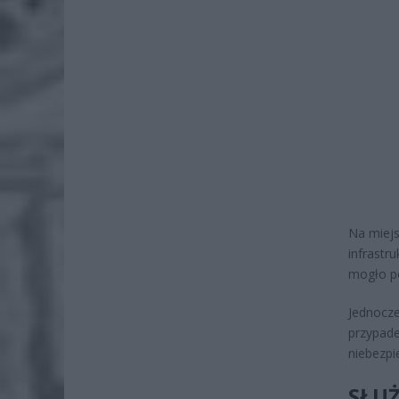
Na miejs
infrastr
mogło po
Jednocze
przypade
niebezpi
SŁU