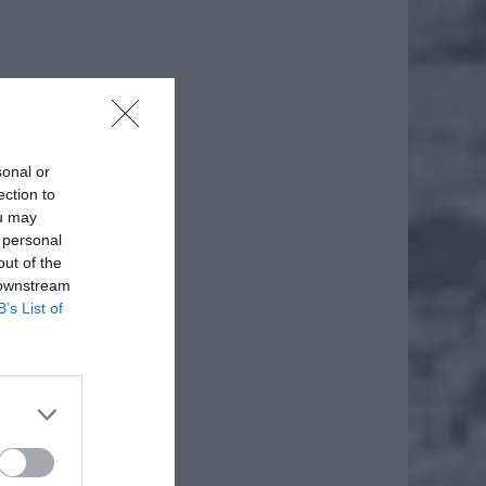
sonal or
ection to
ou may
 personal
out of the
 downstream
B’s List of