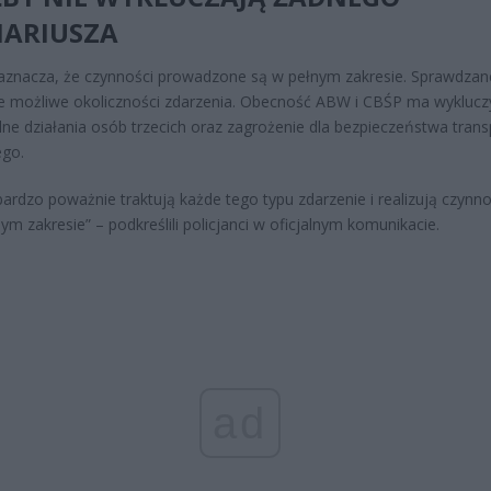
NARIUSZA
zaznacza, że czynności prowadzone są w pełnym zakresie. Sprawdzan
e możliwe okoliczności zdarzenia. Obecność ABW i CBŚP ma wyklucz
ne działania osób trzecich oraz zagrożenie dla bezpieczeństwa trans
ego.
bardzo poważnie traktują każde tego typu zdarzenie i realizują czynn
ym zakresie” – podkreślili policjanci w oficjalnym komunikacie.
ad