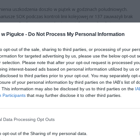
ienia uszkodzenia doszło w piątek w godzinach południowych.
ariusze SOK podczas kontroli linii kolejowej nr 137 zauważyli brak
u szyny. O zdarzeniu natychmiast poinformowali policję.
w Pigułce -
Do Not Process My Personal Information
to opt-out of the sale, sharing to third parties, or processing of your per
formation for targeted advertising by us, please use the below opt-out s
r selection. Please note that after your opt-out request is processed y
eing interest-based ads based on personal information utilized by us or
disclosed to third parties prior to your opt-out. You may separately opt-
ad
losure of your personal information by third parties on the IAB’s list of
. This information may also be disclosed by us to third parties on the
IA
Participants
that may further disclose it to other third parties.
l Data Processing Opt Outs
o opt-out of the Sharing of my personal data.
CZ RÓWNIEŻ: