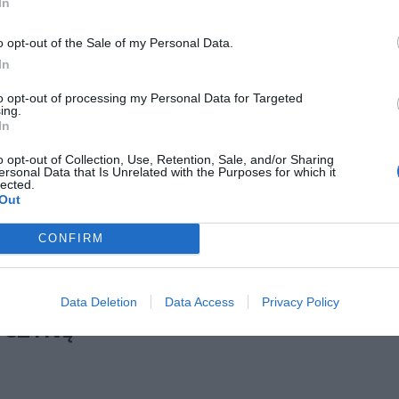
In
letni obywatel Ukrainy zaatakował zakonnicę i zerwał jej krzy
o opt-out of the Sale of my Personal Data.
az nastąpił zwrot w sprawie
In
erpnia 2026 15:40
to opt-out of processing my Personal Data for Targeted
et 3600 zł miesięcznie zamiast 800+. Nowa propozycja dla
ing.
ziców dzieci do 3. roku życia
In
erpnia 2026 19:29
o opt-out of Collection, Use, Retention, Sale, and/or Sharing
ersonal Data that Is Unrelated with the Purposes for which it
lected.
kazała policja, na miejsce skierowano patrole, a o sytuacji zawiadom
Out
 Bezpieczeństwa Wewnętrznego. Do działań włączono również
ariuszy CBŚP. Teren został zabezpieczony, a ruch kolejowy objęto
CONFIRM
rami bezpieczeństwa.
JALIŚCI PKP WSKAZUJĄ MOŻLIWĄ
Data Deletion
Data Access
Privacy Policy
YCZYNĘ