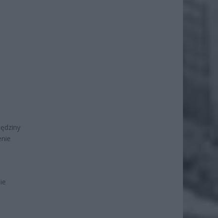
lędziny
enie
ie