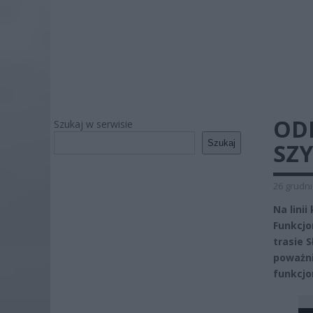
OD
Szukaj w serwisie
Szukaj
SZY
26 grudni
Na lini
Funkcjo
trasie 
poważnie
funkcjo