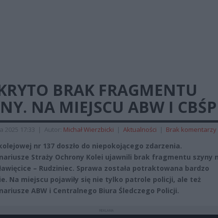
KRYTO BRAK FRAGMENTU
NY. NA MIEJSCU ABW I CBŚP
a 2025 17:33
|
Autor:
Michał Wierzbicki
|
Aktualności
|
Brak komentarzy
i kolejowej nr 137 doszło do niepokojącego zdarzenia.
nariusze Straży Ochrony Kolei ujawnili brak fragmentu szyny 
Sławięcice – Rudziniec. Sprawa została potraktowana bardzo
. Na miejscu pojawiły się nie tylko patrole policji, ale też
nariusze ABW i Centralnego Biura Śledczego Policji.
REKLAMA