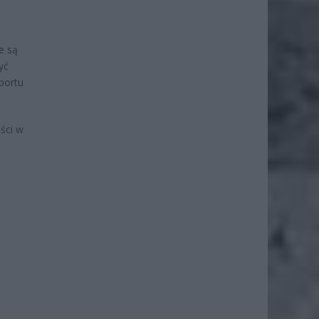
e są
yć
portu
ości w