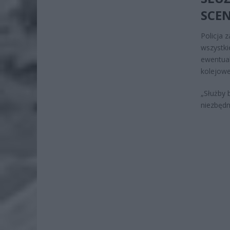
SCE
Policja 
wszystki
ewentual
kolejow
„Służby 
niezbędn