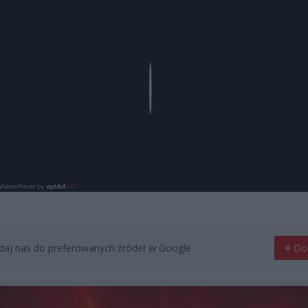
Play
aj nas do preferowanych źródeł w Google
Do