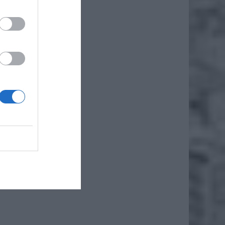
ż.
iono