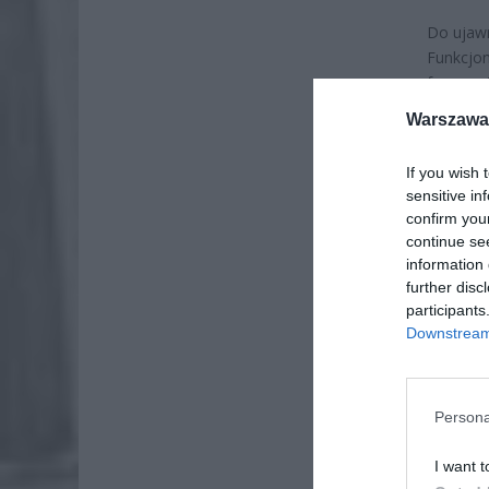
Do ujawn
Funkcjon
fragment
Warszawa 
If you wish 
sensitive in
confirm you
continue se
information 
further disc
participants
Downstream 
Persona
I want t
ZOBA