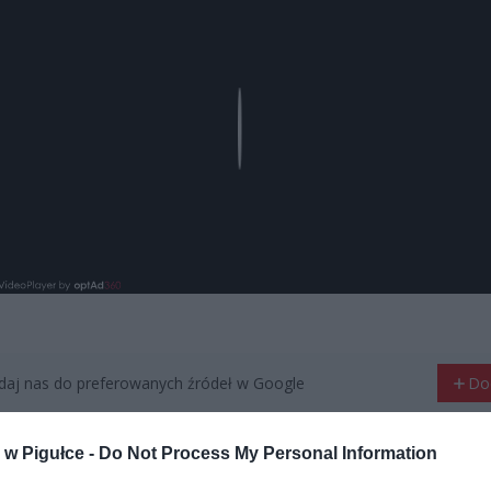
Play
aj nas do preferowanych źródeł w Google
Do
w Pigułce -
Do Not Process My Personal Information