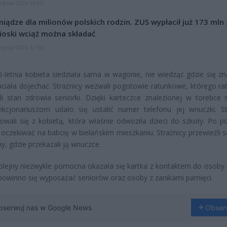
erpnia 2026 16:06
niądze dla milionów polskich rodzin. ZUS wypłacił już 173 mln z
oski wciąż można składać
erpnia 2026 12:56
-letnia kobieta siedziała sama w wagonie, nie wiedząc gdzie się zna
ciała dojechać. Strażnicy wezwali pogotowie ratunkowe, którego ra
li stan zdrowia seniorki. Dzięki karteczce znalezionej w torebce s
nkcjonariuszom udało się ustalić numer telefonu jej wnuczki. St
owali się z kobietą, która właśnie odwoziła dzieci do szkoły. Po p
 oczekiwać na babcię w bielańskim mieszkaniu. Strażnicy przewieźli s
ny, gdzie przekazali ją wnuczce.
olejny niezwykle pomocna okazała się kartka z kontaktem do osoby bl
powinno się wyposażać seniorów oraz osoby z zanikami pamięci.
bserwuj nas w Google News
Obser