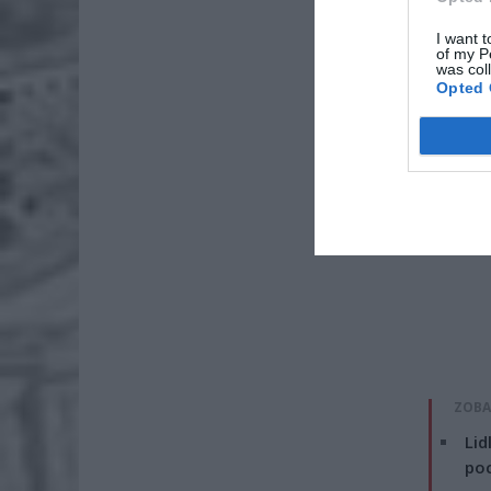
motornic
I want t
of my P
was col
Opted 
ZOBA
Lid
po