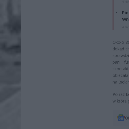
4 si
Pie
Wni
4 si
Około 80
dokąd ch
sprawdzi
pani, fu
skontakt
obiecała
na Biela
Po raz k
w którą 
O