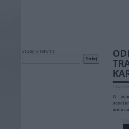
OD
Szukaj w serwisie
Szukaj
TRA
KA
20 wrześn
W poni
pasaże
orienta