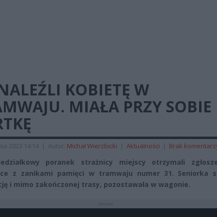
NALEŹLI KOBIETĘ W
MWAJU. MIAŁA PRZY SOBIE
RTKĘ
ia 2023 14:14
|
Autor:
Michał Wierzbicki
|
Aktualności
|
Brak komentarz
edziałkowy poranek strażnicy miejscy otrzymali zgłosz
rce z zanikami pamięci w tramwaju numer 31. Seniorka st
cję i mimo zakończonej trasy, pozostawała w wagonie.
REKLAMA