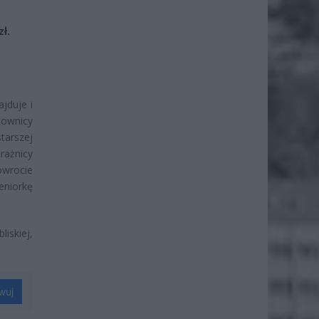
ł.
jduje i
townicy
tarszej
rażnicy
owrocie
eniorkę
iskiej,
wuj