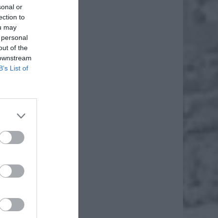
sonal or
ection to
ou may
 personal
out of the
 downstream
B’s List of
rzymali
amwajem
a i al.
iadomił