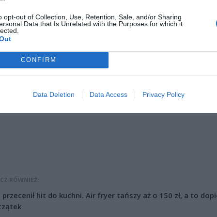
zy.
o opt-out of Collection, Use, Retention, Sale, and/or Sharing
ersonal Data that Is Unrelated with the Purposes for which it
lected.
Out
CONFIRM
ad
Data Deletion
Data Access
Privacy Policy
CZ RÓWNIEŻ:
l przecenił hit do kuchni. Air fryer tańszy aż o 150 zł, a to dop
czątek