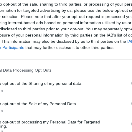
to opt-out of the sale, sharing to third parties, or processing of your per
formation for targeted advertising by us, please use the below opt-out s
r selection. Please note that after your opt-out request is processed y
eing interest-based ads based on personal information utilized by us or
disclosed to third parties prior to your opt-out. You may separately opt-
losure of your personal information by third parties on the IAB’s list of
. This information may also be disclosed by us to third parties on the
IA
Participants
that may further disclose it to other third parties.
l Data Processing Opt Outs
o opt-out of the Sharing of my personal data.
In
Fot. Straż Miejska
o opt-out of the Sale of my Personal Data.
działek 18 września funkcjonariusze z II Oddziału Terenowego ot
In
nie o kobiecie w podeszłym wieku, która podczas podróżowania tr
 się na Mokotowie. Tramwaj skończył trasę u zbiegu Woronicz
to opt-out of processing my Personal Data for Targeted
egłości, ale kobieta nie wysiadła. Strażników miejskich zaw
ing.
In