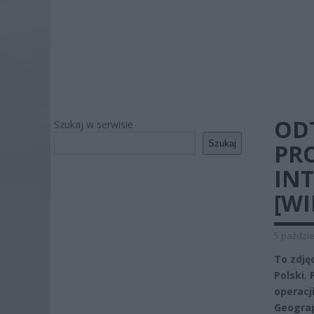
OD
Szukaj w serwisie
Szukaj
PRO
IN
[WI
5 paździe
To zdjęc
Polski.
operacj
Geograp