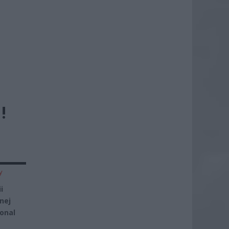
!
y
i
nej
ional