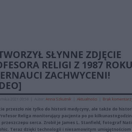
TWORZYŁ SŁYNNE ZDJĘCIE
FESORA RELIGI Z 1987 ROKU
TERNAUCI ZACHWYCENI!
DEO]
rnika 2021 09:58
|
Autor:
Anna Szkutnik
|
Aktualności
|
Brak komentarz
ie przeszło nie tylko do historii medycyny, ale także do histori
 Profesor Religa monitorujący pacjenta po po kilkunastogodzin
i przeszczepu serca. Zrobił je James L. Stanfield, fotograf Nat
hic. Teraz dzięki technologii i niesamowitym umięjętnościom