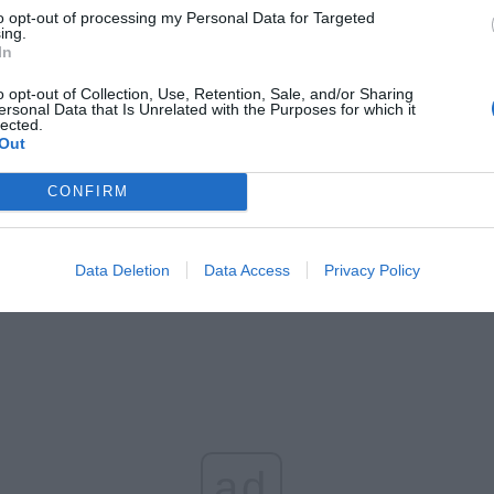
to opt-out of processing my Personal Data for Targeted
ing.
In
o opt-out of Collection, Use, Retention, Sale, and/or Sharing
ersonal Data that Is Unrelated with the Purposes for which it
lected.
Out
CONFIRM
arodowa kariera przed tobą murowana. Jesteś chyba najlepszy w ty
Data Deletion
Data Access
Privacy Policy
– piszą internauci.
ad