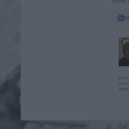
później z
O
pracy 
nielic
zagra