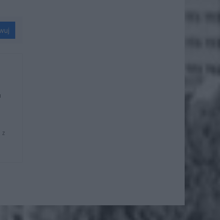
wuj
u
 z