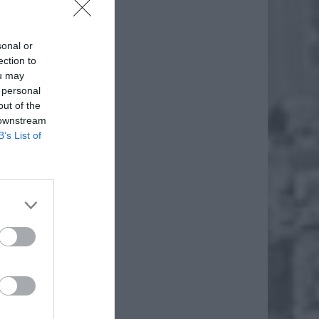
sonal or
ection to
ou may
 personal
out of the
 downstream
B’s List of
daj