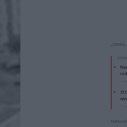
„
Sztuka
„,
ZOBA
Naw
rod
7 si
ZUS
wyn
7 si
National