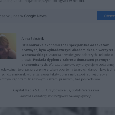
a jedną ze stu najważniejszych fotografii w historii.
bserwuj nas w Google News
Obser
Anna Szkutnik
Dziennikarka ekonomiczna i specjalistka od tekstów
prawnych, była wykładowczyni akademicka Uniwersytet
Warszawskiego.
Autorka newsów gospodarczych i tekstów o
prawie.
Posiada dyplom z zakresu tłumaczeń prawnych i
ekonomicznych
. Warsztat naukowy wykorzystuje w codziennej
redakcyjnej, tworząc precyzyjne artykuły oparte na twardych danych. Jako jedna
znych dziennikarek w branży, swoje teksty opiera na bezpośredniej pracy z
nicznymi raportami finansowymi i aktami prawnymi, bez pośredników.
Capital Media S.C. ul. Grzybowska 87, 00-844 Warszawa
Kontakt z redakcją: Kontakt@warszawawpigulce.pl