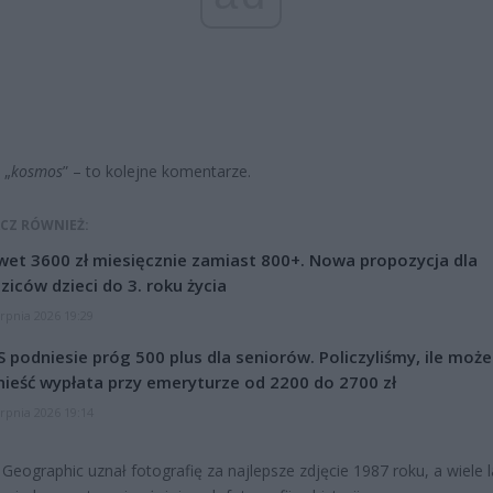
 „
kosmos
” – to kolejne komentarze.
CZ RÓWNIEŻ:
et 3600 zł miesięcznie zamiast 800+. Nowa propozycja dla
ziców dzieci do 3. roku życia
erpnia 2026 19:29
 podniesie próg 500 plus dla seniorów. Policzyliśmy, ile może
ieść wypłata przy emeryturze od 2200 do 2700 zł
erpnia 2026 19:14
 Geographic uznał fotografię za najlepsze zdjęcie 1987 roku, a wiele l