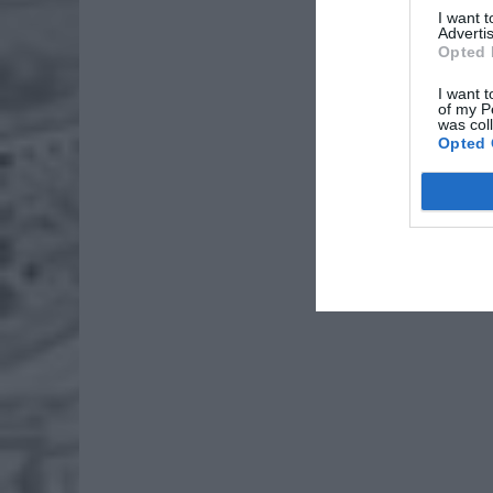
I want 
Advertis
Opted 
I want t
of my P
was col
Opted 
„Międzyn
robisz.” 