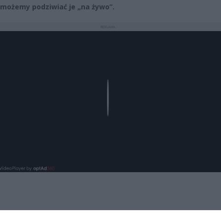
 możemy podziwiać je „na żywo”.
REKLAMA
Play