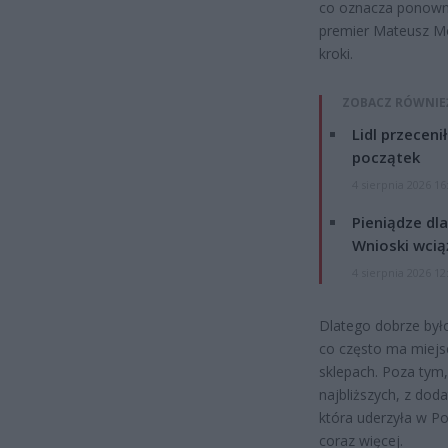
co oznacza ponowne 
premier Mateusz Mo
kroki.
ZOBACZ RÓWNIE
Lidl przeceni
początek
4 sierpnia 2026 16
Pieniądze dla
Wnioski wcią
4 sierpnia 2026 12
Dlatego dobrze było
co często ma miejs
sklepach. Poza tym
najbliższych, z dod
która uderzyła w P
coraz więcej.