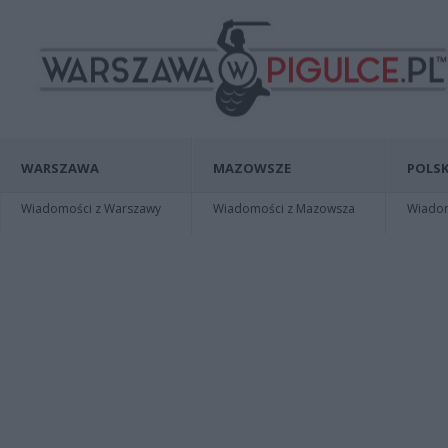
WARSZAWA
MAZOWSZE
POLSK
Wiadomości z Warszawy
Wiadomości z Mazowsza
Wiadomo