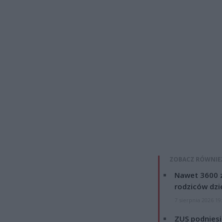
ZOBACZ RÓWNIE
Nawet 3600 z
rodziców dzie
7 sierpnia 2026 19
ZUS podniesie