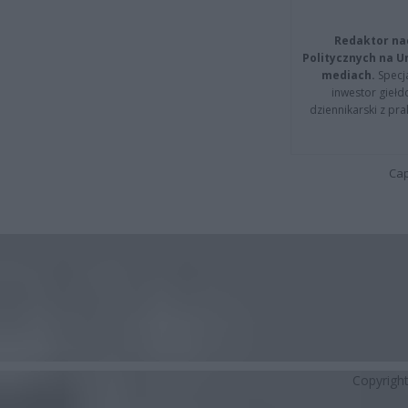
Redaktor na
Politycznych na 
mediach.
Specja
inwestor giełd
dziennikarski z pr
Cap
Copyrigh