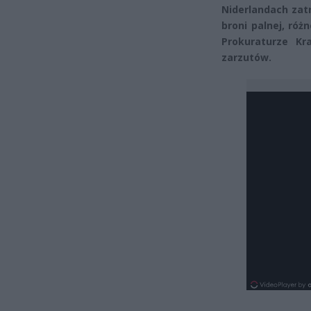
Niderlandach zat
broni palnej, róż
Prokuraturze Kr
zarzutów.