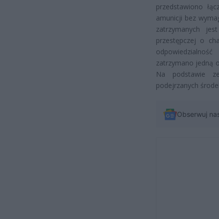
przedstawiono łąc
amunicji bez wymag
zatrzymanych jes
przestępczej o ch
odpowiedzialnoś
zatrzymano jedną os
Na podstawie z
podejrzanych środe
Obserwuj na