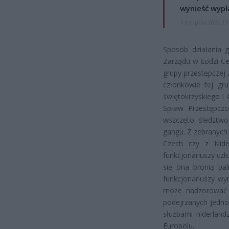
wynieść wypł
7 sierpnia 2026 19
Sposób działania g
Zarządu w Łodzi Ce
grupy przestępczej 
członkowie tej gru
świętokrzyskiego i
Spraw Przestępczo
wszczęto śledztwo
gangu. Z zebranych 
Czech czy z Nide
funkcjonariuszy czł
się ona bronią pal
funkcjonariuszy wy
może nadzorować c
podejrzanych jednoc
służbami niderland
Europolu.