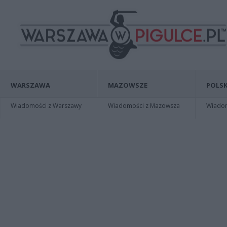
WARSZAWA
MAZOWSZE
POLSK
Wiadomości z Warszawy
Wiadomości z Mazowsza
Wiadomo