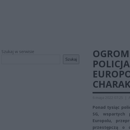
OGROMN
Szukaj w serwisie
Szukaj
POLICJ
EUROPO
CHARAK
6 maja 2022 07:25
|
Ponad tysiąc pol
SG, wspartych 
Europolu, prze
przestępczą o 