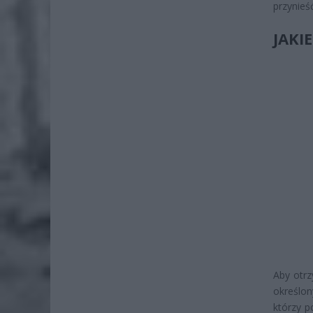
przynieś
JAKI
Aby otrz
określo
którzy p