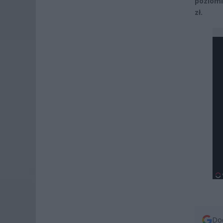
poziomi
zł.
Dod