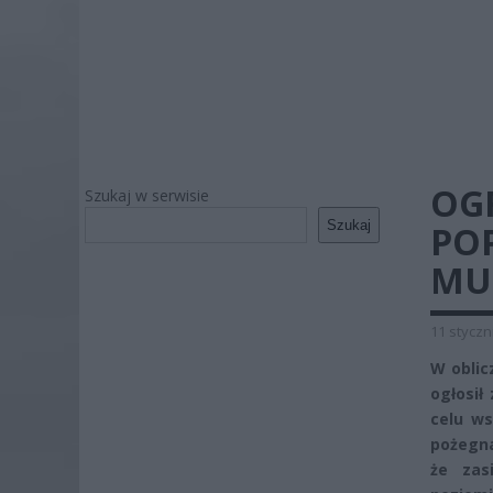
OG
Szukaj w serwisie
Szukaj
POP
MUS
11 styczn
W oblic
ogłosił
celu ws
pożegna
że zas