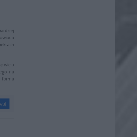
ardziej
powiada
pektach
ę wielu
cego na
a forma
wuj