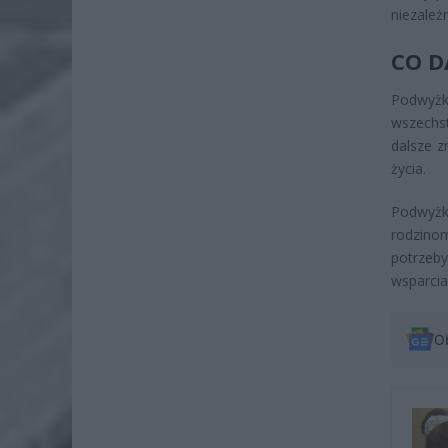
niezależ
CO D
Podwyżk
wszechs
dalsze z
życia.
Podwyżka
rodzino
potrzeby
wsparcia
O