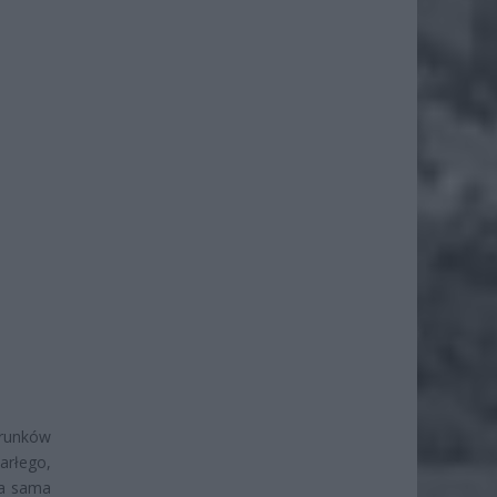
arunków
arłego,
ka sama