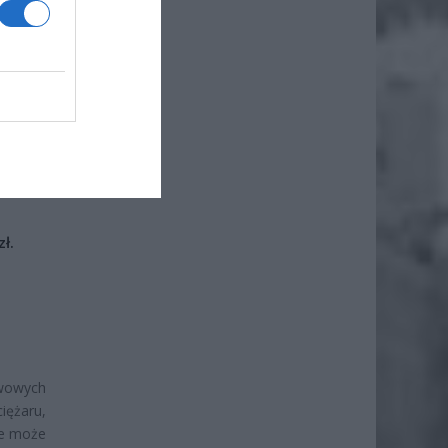
iero
ł.
awowych
iężaru,
re może