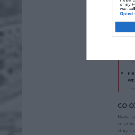
of my P
was col
Opted 
ZOBA
Lid
po
4 si
Pie
Wni
4 si
CO O
Nowa kw
kosztów
który sp