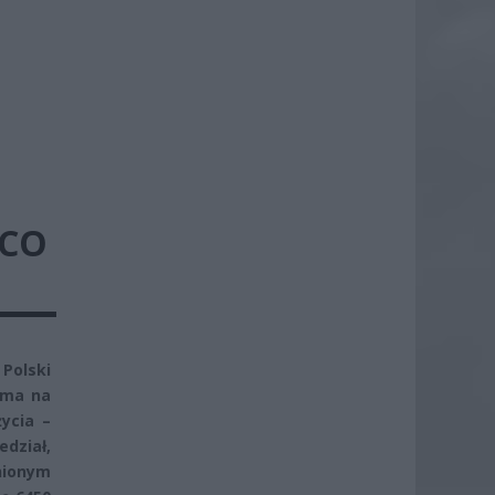
 CO
 Polski
 ma na
ycia –
dział,
nionym