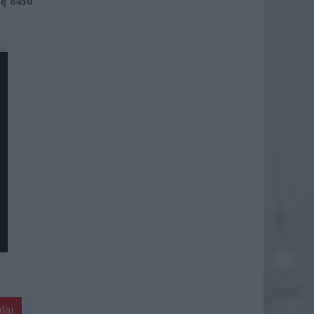
tę 6450
daj