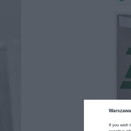
Warszawa 
If you wish 
sensitive in