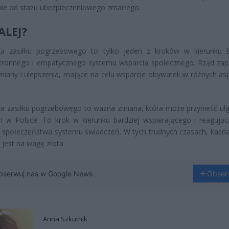
nie od stażu ubezpieczeniowego zmarłego.
ALEJ?
a zasiłku pogrzebowego to tylko jeden z kroków w kierunku b
tronnego i empatycznego systemu wsparcia społecznego. Rząd za
miany i ulepszenia, mające na celu wsparcie obywateli w różnych as
 zasiłku pogrzebowego to ważna zmiana, która może przynieść ulg
m w Polsce. To krok w kierunku bardziej wspierającego i reagują
 społeczeństwa systemu świadczeń. W tych trudnych czasach, każd
 jest na wagę złota.
bserwuj nas w Google News
Obser
Anna Szkutnik