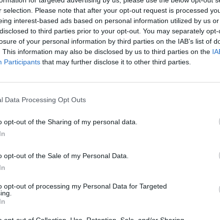
r selection. Please note that after your opt-out request is processed y
Fot. Warszawa w Pigułce
eing interest-based ads based on personal information utilized by us or
disclosed to third parties prior to your opt-out. You may separately opt-
NA, NA KTÓRĄ CZEKALI WSZYSCY
losure of your personal information by third parties on the IAB’s list of
. This information may also be disclosed by us to third parties on the
IA
 pogrzebowy, choć nie jest tematem, o którym często się mówi, 
Participants
that may further disclose it to other third parties.
część systemu wsparcia społecznego. Wielu obywateli zmaga się z w
 związanymi z pochówkiem, często zaciągając długi, aby godnie p
. Podwyżka ta jest odpowiedzią na lata apeli społecznych i obietnicę
atformę Obywatelską w ostatniej kampanii wyborczej.
l Data Processing Opt Outs
o opt-out of the Sharing of my personal data.
In
o opt-out of the Sale of my Personal Data.
In
ad
to opt-out of processing my Personal Data for Targeted
ing.
In
o opt-out of Collection, Use, Retention, Sale, and/or Sharing