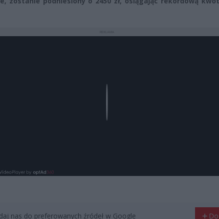
e, zostanie podniesiony o 2450 zł, osiągając rekordową kwo
REKLAMA
Play
aj nas do preferowanych źródeł w Google
Do