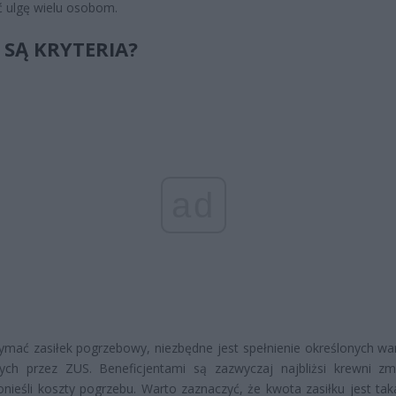
ć ulgę wielu osobom.
E SĄ KRYTERIA?
ad
ymać zasiłek pogrzebowy, niezbędne jest spełnienie określonych w
nych przez ZUS. Beneficjentami są zazwyczaj najbliżsi krewni zm
onieśli koszty pogrzebu. Warto zaznaczyć, że kwota zasiłku jest ta