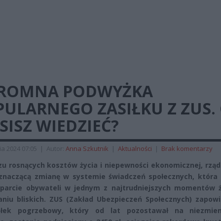
ROMNA PODWYŻKA
ULARNEGO ZASIŁKU Z ZUS.
ISZ WIEDZIEĆ?
ia 2024 07:05
|
Autor:
Anna Szkutnik
|
Aktualności
|
Brak komentarzy
zu rosnących kosztów życia i niepewności ekonomicznej, rząd
 znaczącą zmianę w systemie świadczeń społecznych, która
parcie obywateli w jednym z najtrudniejszych momentów ż
niu bliskich. ZUS (Zakład Ubezpieczeń Społecznych) zapowie
iłek pogrzebowy, który od lat pozostawał na niezmie