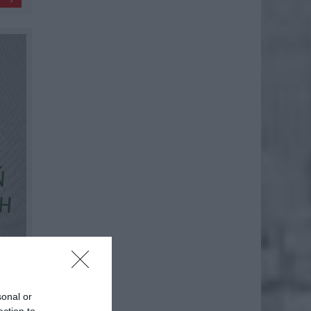
sonal or
ection to