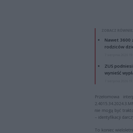
ZOBACZ RÓWNIE
Nawet 3600 z
rodziców dzie
7 sierpnia 2026 19
ZUS podniesie
wynieść wypł
7 sierpnia 2026 19
Przełomowa inte
2.4015.34.2024.3.M
nie mogą być trakt
– identyfikacji dar
To koniec wielolet