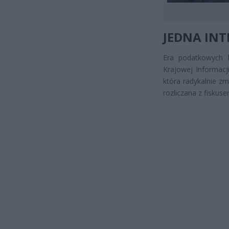
JEDNA INT
Era podatkowych l
Krajowej Informacj
która radykalnie z
rozliczana z fiskuse