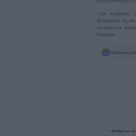
profesjonalnego d
Czas względnej s
definitywnie się s
niezwłocznie skon
fiskusem.
Obserwuj na
Redaktor na