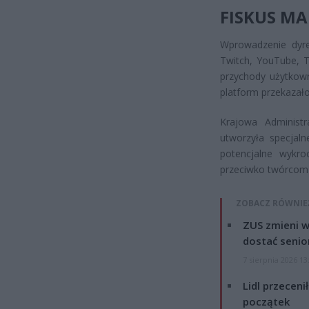
FISKUS M
Wprowadzenie dyr
Twitch, YouTube, 
przychody użytkown
platform przekazało
Krajowa Administ
utworzyła specjal
potencjalne wykr
przeciwko twórcom
ZOBACZ RÓWNIE
ZUS zmieni w
dostać senio
7 sierpnia 2026 13
Lidl przeceni
początek