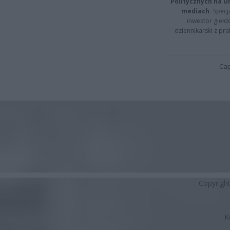
Politycznych na 
mediach.
Specja
inwestor giełd
dziennikarski z pr
Cap
Copyrigh
K