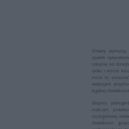
Zmiany wymuszą pr
spadek opłacalnoś
odejście od donejt
rynku i wzrost kos
może to oznaczać
większymi przych
legalnej działalności
Eksperci jednogło
rozliczeń podat
szczegółowej ewide
działalności gos