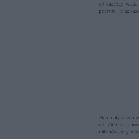
od każdego widza d
podatku. Teraz każ
Matematyka była wc
od 7000 patronów
milionów złotych b