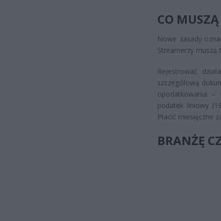
CO MUSZĄ
Nowe zasady oznacz
Streamerzy muszą t
Rejestrować dział
szczegółową dokume
opodatkowania – 
podatek liniowy (1
Płacić miesięczne z
BRANŻĘ C