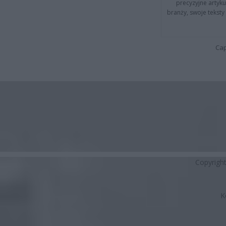
precyzyjne artyku
branży, swoje tekst
Cap
Copyrigh
K