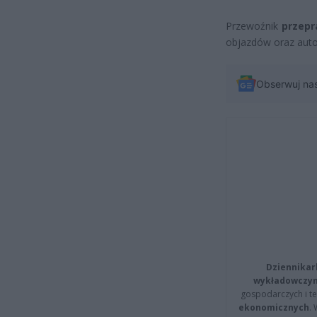
Przewoźnik
przepr
objazdów oraz autob
Obserwuj na
Dziennikar
wykładowczyn
gospodarczych i t
ekonomicznych
.