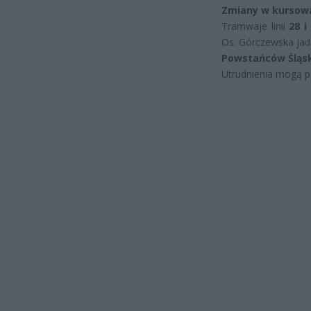
Zmiany w kursow
Tramwaje linii
28 i
Os. Górczewska jadą
Powstańców Śląski
Utrudnienia mogą po