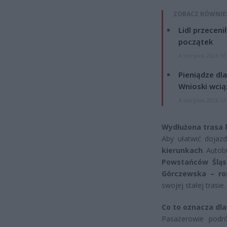
ZOBACZ RÓWNIE
Lidl przeceni
początek
4 sierpnia 2026 16
Pieniądze dla
Wnioski wcią
4 sierpnia 2026 12
Wydłużona trasa l
Aby ułatwić doja
kierunkach
. Autob
Powstańców Śląs
Górczewska – ro
swojej stałej trasie.
Co to oznacza dl
Pasażerowie podr