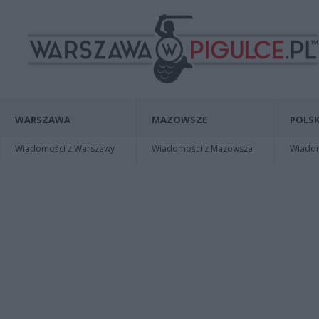
WARSZAWA
MAZOWSZE
POLSK
Wiadomości z Warszawy
Wiadomości z Mazowsza
Wiadomo