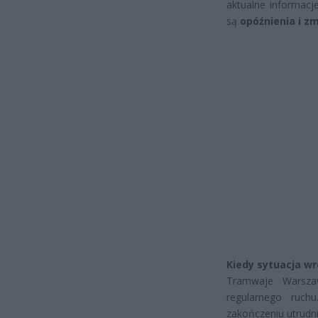
aktualne informacj
są
opóźnienia i z
Kiedy sytuacja wr
Tramwaje Warszaw
regularnego ruch
zakończeniu utrudn