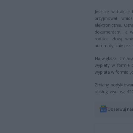
Jeszcze w trakcie
przyjmował wnio
elektronicznie. Oz
dokumentami, a w
rodzice złożą wni
automatycznie prze
Największa zmiana
wypłaty w formie 
wypłata w formie „d
Zmiany podyktowan
obsługi wyniosą 427
Obserwuj na