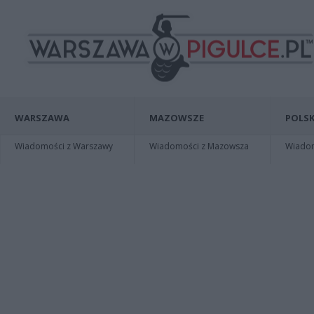
WARSZAWA
MAZOWSZE
POLSK
Wiadomości z Warszawy
Wiadomości z Mazowsza
Wiadomo