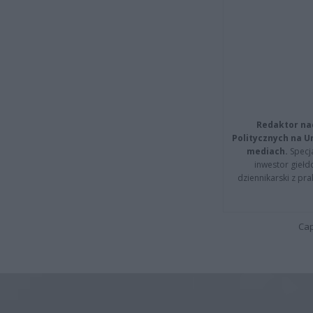
Redaktor na
Politycznych na 
mediach.
Specja
inwestor giełd
dziennikarski z pr
Cap