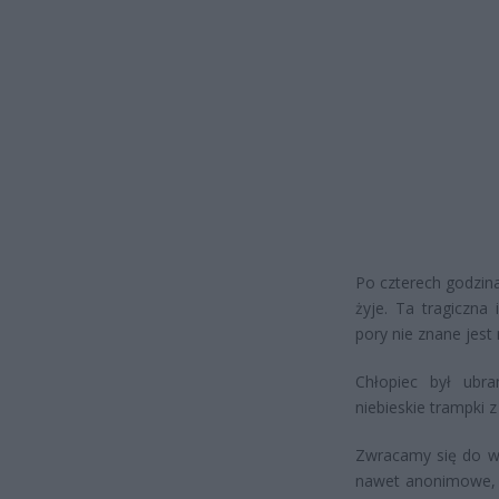
Po czterech godzinac
żyje. Ta tragiczna
pory nie znane jest
Chłopiec był ubra
niebieskie trampki
Zwracamy się do ws
nawet anonimowe, p