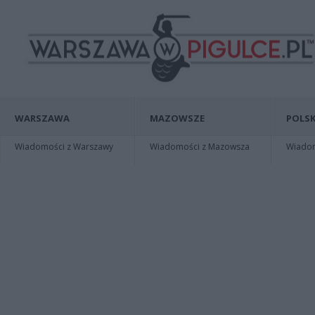
WARSZAWA
MAZOWSZE
POLSK
Wiadomości z Warszawy
Wiadomości z Mazowsza
Wiadomo