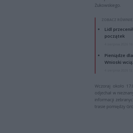
Żukowskiego.
ZOBACZ RÓWNIE
Lidl przeceni
początek
4 sierpnia 2026 16
Pieniądze dla
Wnioski wcią
4 sierpnia 2026 12
Wczoraj około 17.
odjechał w nieznan
informacji zebrany
trasie pomiędzy Gr