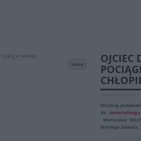
OJCIEC
Szukaj w serwisie
Szukaj
POCIĄGI
CHŁOPI
11 lipca 2019 10:12
|
Wczoraj podawali
do
śmiertelnego
Warszawa Wsch
letniego Dawida.