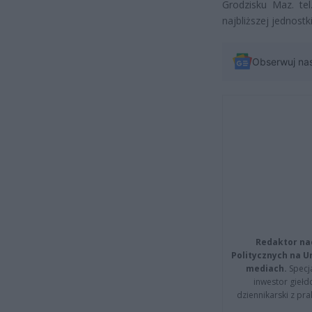
Grodzisku Maz. te
najbliższej jednost
Obserwuj na
Redaktor na
Politycznych na 
mediach.
Specja
inwestor giełd
dziennikarski z pr