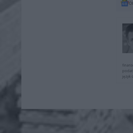
O
finans
podat
język 