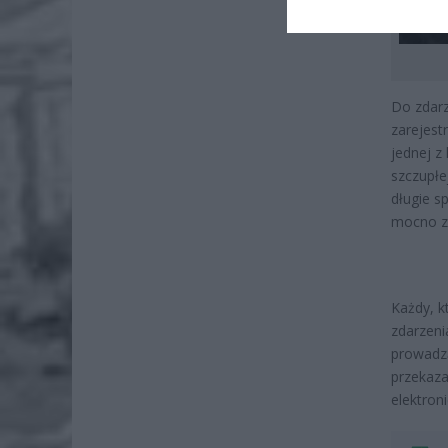
Do zdarz
zarejest
jednej z
szczupłe
długie s
mocno za
Każdy, 
zdarzeni
prowadzą
przekaza
elektron