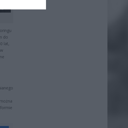
oringu
m do
0 lat,
 w
zne
nianego
e można
 formie