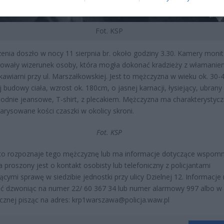
Fot. KSP
enia doszło w nocy 11 sierpnia br. około godziny 3.30. Kamery monit
rowały wizerunek osoby, która mogła dokonać kradzieży z włamanie
 kawiarni przy ul. Marszałkowskiej. Jest to mężczyzna w wieku ok. 30-4
j budowy ciała, wzrost ok. 180cm, o jasnej karnacji, łysiejący, ubrany
podnie jeansowe, T-shirt, z plecakiem. Mężczyzna ma charakterystyc
rysowane kości czaszki w okolicy skroni.
Fot. KSP
kto rozpoznaje tego mężczyznę lub ma informacje dotyczące wspom
a proszony jest o kontakt osobisty lub telefoniczny z policjantami
cymi sprawę w siedzibie jednostki przy ulicy Dzielnej 12. Informacj
ć dzwoniąc na numer 22/ 60 367 34 lub numer alarmowy 997 albo w
icznej pisząc na adres: krp1warszawa@policja.waw.pl