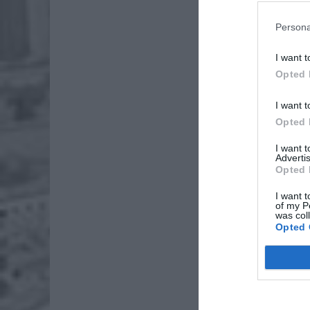
Persona
I want t
Opted 
I want t
Opted 
I want 
Advertis
Opted 
I want t
of my P
was col
Opted 