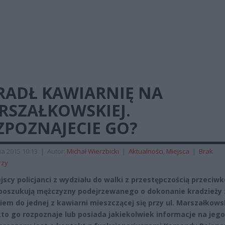
RADŁ KAWIARNIĘ NA
RSZAŁKOWSKIEJ.
ZPOZNAJECIE GO?
ia 2015 10:13
|
Autor:
Michał Wierzbicki
|
Aktualności
,
Miejsca
|
Brak
rzy
jscy policjanci z wydziału do walki z przestępczością przeciwk
poszukują mężczyzny podejrzewanego o dokonanie kradzieży 
em do jednej z kawiarni mieszczącej się przy ul. Marszałkowsk
kto go rozpoznaje lub posiada jakiekolwiek informacje na jego