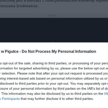
proszony jest o kontakt z funkcjonariuszami Komendy Rejono
 Warszawa Śródmieście.
REKLAMA
w Pigułce -
Do Not Process My Personal Information
Play
to opt-out of the sale, sharing to third parties, or processing of your per
formation for targeted advertising by us, please use the below opt-out s
r selection. Please note that after your opt-out request is processed y
eing interest-based ads based on personal information utilized by us or
disclosed to third parties prior to your opt-out. You may separately opt-
losure of your personal information by third parties on the IAB’s list of
. This information may also be disclosed by us to third parties on the
IA
Participants
that may further disclose it to other third parties.
aj nas do preferowanych źródeł w Google
Do