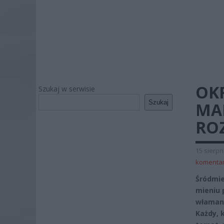
OK
Szukaj w serwisie
Szukaj
MA
RO
15 sierpn
komenta
Śródmie
mieniu 
włamani
Każdy, 