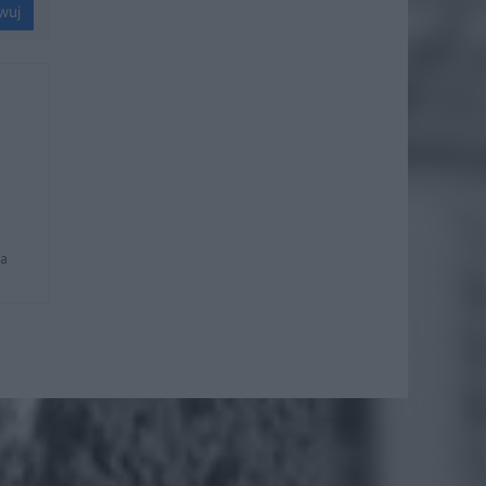
wuj
na