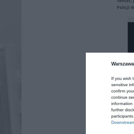
temat, 
Policji
Warszawa 
If you wish 
sensitive in
confirm you
continue se
information 
further disc
participants
Downstream 
Dod