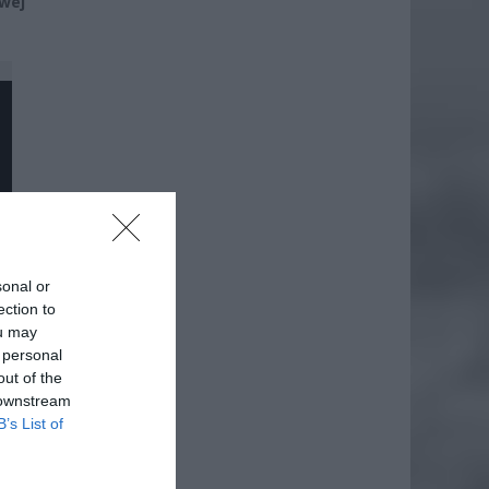
wej
sonal or
ection to
ou may
 personal
out of the
 downstream
B’s List of
daj