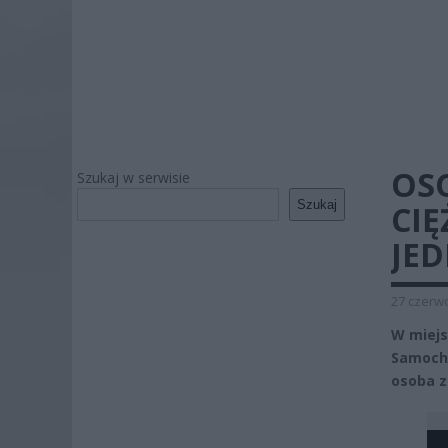
OS
Szukaj w serwisie
Szukaj
CIĘ
JE
27 czerwc
W miejs
Samochó
osoba z