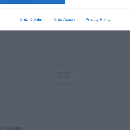
cu wypadku pracowała policja pod nadzorem prokuratora praz straż
Data Deletion
Data Access
Privacy Policy
ia trwały kilka godzin.
ad
CZ RÓWNIEŻ: