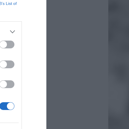
B’s List of
daj