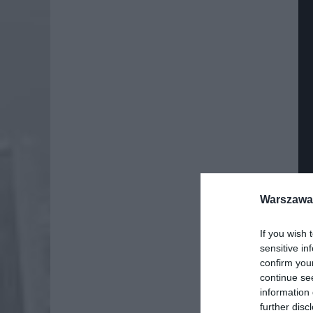
Warszawa 
If you wish 
sensitive in
confirm you
continue se
information 
further disc