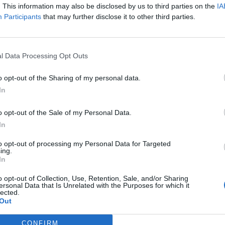
ad
. This information may also be disclosed by us to third parties on the
IA
Participants
that may further disclose it to other third parties.
l Data Processing Opt Outs
o opt-out of the Sharing of my personal data.
In
aj nas do preferowanych źródeł w Google
Do
o opt-out of the Sale of my Personal Data.
In
to opt-out of processing my Personal Data for Targeted
ing.
In
o opt-out of Collection, Use, Retention, Sale, and/or Sharing
ersonal Data that Is Unrelated with the Purposes for which it
lected.
Out
. OSP jasieniec
Fot. OSP jasieniec
CONFIRM