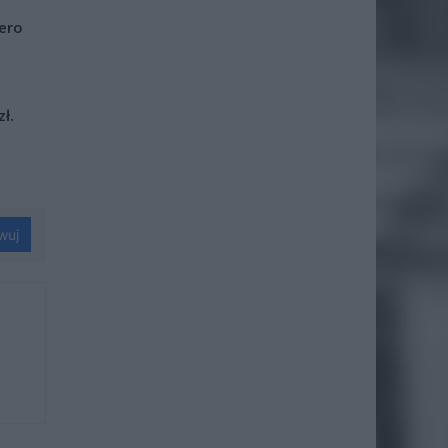
iero
ł.
wuj