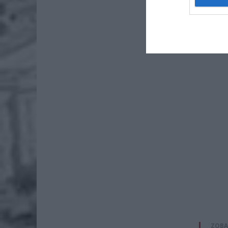
Na miejs
pożarna.
Utrudnien
ZOBA