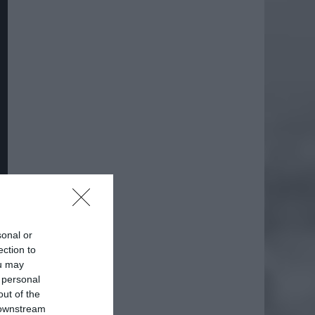
sonal or
ection to
ou may
 personal
out of the
 downstream