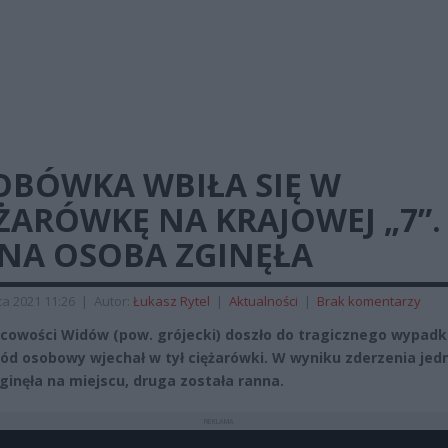
OBÓWKA WBIŁA SIĘ W
ŻARÓWKĘ NA KRAJOWEJ „7”.
DNA OSOBA ZGINĘŁA
a 2021 11:26
|
Autor:
Łukasz Rytel
|
Aktualności
|
Brak komentarzy
cowości Widów (pow. grójecki) doszło do tragicznego wypadk
d osobowy wjechał w tył ciężarówki. W wyniku zderzenia jed
ginęła na miejscu, druga została ranna.
REKLAMA