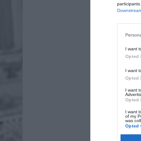
participants
Downstream 
Persona
I want t
Opted 
Dod
I want t
Opted 
I want 
Advertis
Opted 
I want t
of my P
was col
Opted 
Fot