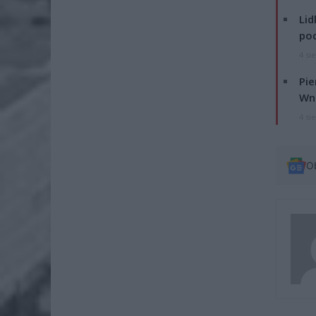
Lid
po
4 si
Pie
Wni
4 si
O