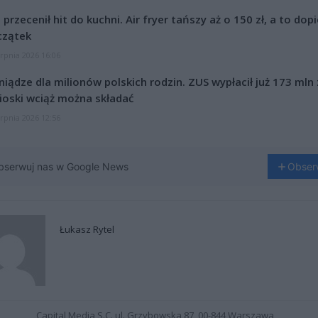
l przecenił hit do kuchni. Air fryer tańszy aż o 150 zł, a to dop
czątek
erpnia 2026 16:06
niądze dla milionów polskich rodzin. ZUS wypłacił już 173 mln z
oski wciąż można składać
erpnia 2026 12:56
bserwuj nas w Google News
Obser
Łukasz Rytel
Capital Media S.C. ul. Grzybowska 87, 00-844 Warszawa