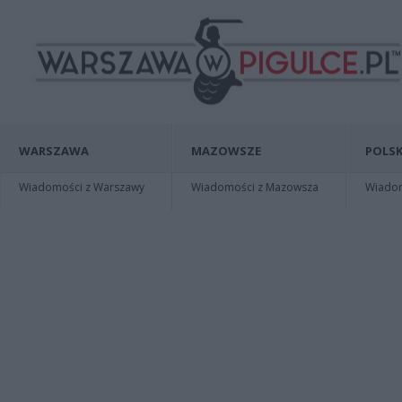
WARSZAWA
MAZOWSZE
POLSK
Wiadomości z Warszawy
Wiadomości z Mazowsza
Wiadomo