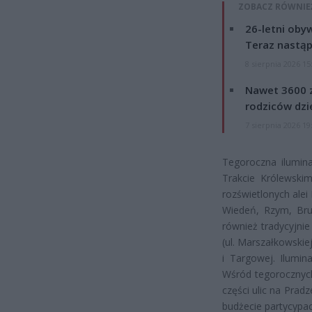
ZOBACZ RÓWNIE
26-letni obyw
Teraz nastąp
8 sierpnia 2026 15
Nawet 3600 z
rodziców dzie
7 sierpnia 2026 19
Tegoroczna ilumina
Trakcie Królewski
rozświetlonych alei
Wiedeń, Rzym, Bruk
również tradycyjnie
(ul. Marszałkowskie
i Targowej. Ilumin
Wśród tegorocznych
części ulic na Pra
budżecie partycypac