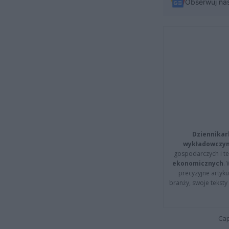
Obserwuj na
Dziennikar
wykładowczyn
gospodarczych i t
ekonomicznych
.
precyzyjne artyku
branży, swoje tekst
Cap