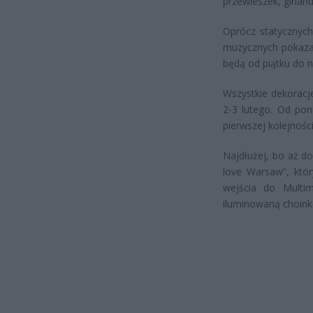
przewieszek, girland
Oprócz statycznych
muzycznych pokazac
będą od piątku do ni
Wszystkie dekoracj
2-3 lutego. Od pon
pierwszej kolejnoś
Najdłużej, bo aż do
love Warsaw”, któr
wejścia do Multim
iluminowaną choinkę