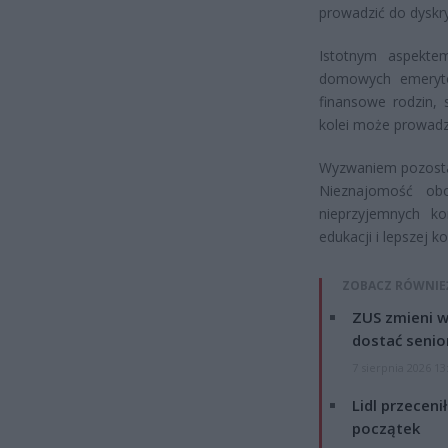
prowadzić do dyskry
Istotnym aspekte
domowych emerytó
finansowe rodzin, 
kolei może prowadzi
Wyzwaniem pozostaj
Nieznajomość obo
nieprzyjemnych ko
edukacji i lepszej k
ZOBACZ RÓWNIE
ZUS zmieni w
dostać senio
7 sierpnia 2026 13
Lidl przeceni
początek