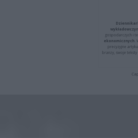
Dziennikar
wykładowczyn
gospodarczych i t
ekonomicznych
.
precyzyjne artyku
branży, swoje tekst
Cap