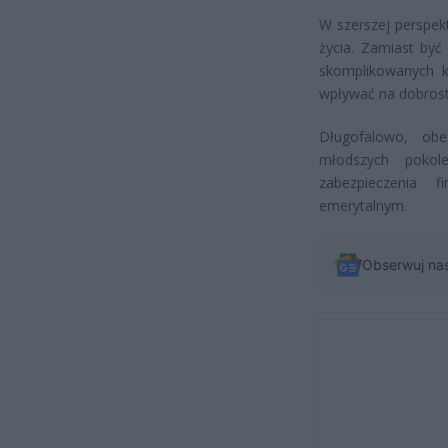
W szerszej perspek
życia. Zamiast być
skomplikowanych k
wpływać na dobrost
Długofalowo, ob
młodszych pokol
zabezpieczenia
emerytalnym.
Obserwuj na