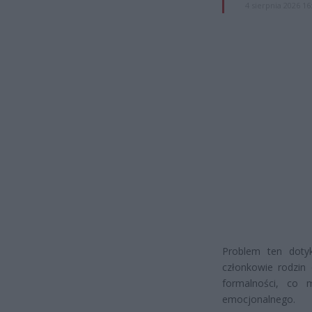
4 sierpnia 2026 16
Problem ten dotyk
członkowie rodzin 
formalności, co 
emocjonalnego.