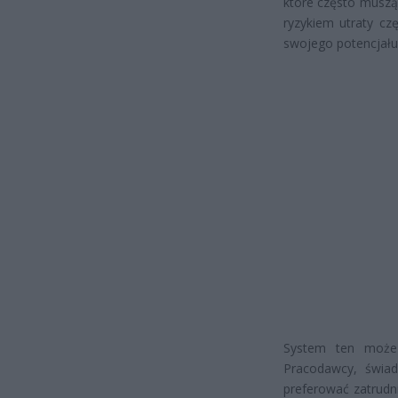
które często muszą
ryzykiem utraty cz
swojego potencjał
System ten może 
Pracodawcy, świad
preferować zatrudn