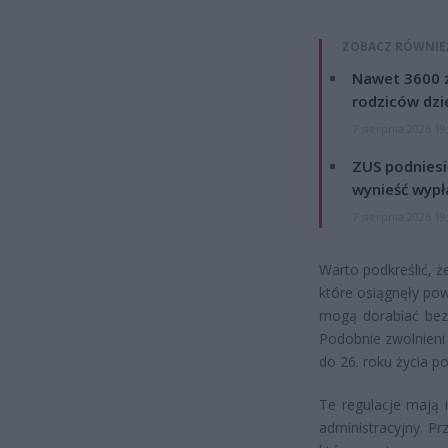
ZOBACZ RÓWNIE
Nawet 3600 z
rodziców dzie
7 sierpnia 2026 19
ZUS podniesie
wynieść wypł
7 sierpnia 2026 19
Warto podkreślić, ż
które osiągnęły pow
mogą dorabiać bez
Podobnie zwolnieni 
do 26. roku życia po
Te regulacje mają 
administracyjny. P