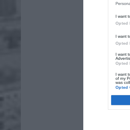
Pie
Persona
Wni
I want t
4 si
Opted 
OŚWI
I want t
Opted 
I want 
Advertis
Opted 
I want t
of my P
was col
Opted 