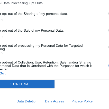
niądze dla milionów polskich rodzin. ZUS wypłacił już 173 mln z
l Data Processing Opt Outs
oski wciąż można składać
o opt-out of the Sharing of my personal data.
erpnia 2026 12:56
In
ADCZENIE:
o opt-out of the Sale of my Personal Data.
In
to opt-out of processing my Personal Data for Targeted
ing.
In
o opt-out of Collection, Use, Retention, Sale, and/or Sharing
ersonal Data that Is Unrelated with the Purposes for which it
ad
lected.
Out
CONFIRM
Data Deletion
Data Access
Privacy Policy