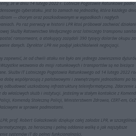
jemy, że w dniu 14 lutego 2022 r. Lotnicze Pogotowie Ratunkowe padło 
densowego cyberataku. Jest to zamach na jednostkę, która każdego dnia
dziom — chorym oraz poszkodowanym w wypadkach i nagłych
aniach. Po raz pierwszy w historii LPR ktoś próbował zachwiać działan
owej Służby Ratownictwa Medycznego oraz lotniczego transponu sanit
postać ransomware, a atakujący zażądali 390 tysięcy dolarów okupu za
wanie danych. Dyrektor LPR nie podjął jakichkolwiek negocjacji.
y zapewnić, że od chwili ataku nie było ani jednego zawieszenia dyżuró
Wszystkie wezwania do misji ratunkowych i transportów są na bieżąco
ane. Służbv IT Lotniczego Pogotowia Ratunkowego od 14 lutego 2022 ro
na dobę współpracują z państwowymi i zewnętrznymi jednostkami po to,
iej odbudować uszkodzoną infrastrukturę teleinformatyczną. Zdarzenie 
 do właściwych służb i instytucji. Jesteśmy w stałym kontakcie z Komen
olicji, Komendą Stołeczną Policji, Ministerstwem Zdrowia, CERT-em, CeZ
łaściwymi w sprawie podmiotami.
LPR, prof. Robert Gałazkowski dziękuje całej załodze LPR, w szczególnoś
formatycznego, za heroiczną i pełną oddania walkę o jak najszybsze
enie systemów IT do pełnej funkcjonalności.