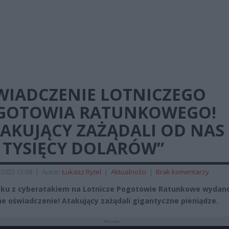
WIADCZENIE LOTNICZEGO
GOTOWIA RATUNKOWEGO!
TAKUJĄCY ZAŻĄDALI OD NAS
 TYSIĘCY DOLARÓW”
 2022 12:58
|
Autor:
Łukasz Rytel
|
Aktualności
|
Brak komentarzy
ku z cyberatakiem na Lotnicze Pogotowie Ratunkowe wydan
ne oświadczenie! Atakujący zażądali gigantyczne pieniądze.
REKLAMA