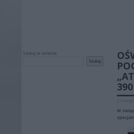
OŚ
Szukaj w serwisie
Szukaj
PO
„A
390
21 lutego
W związ
specjal