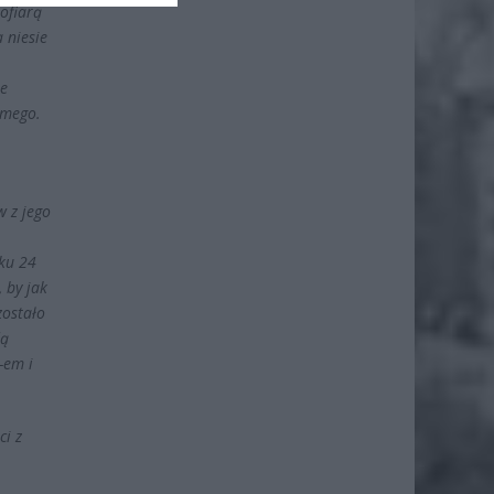
ofiarą
 niesie
ie
amego.
w z jego
ku 24
 by jak
zostało
dą
-em i
ci z