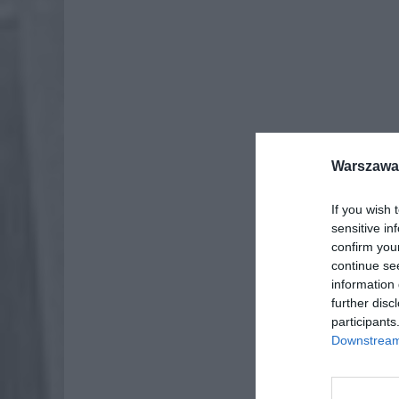
Warszawa 
Dod
If you wish 
sensitive in
confirm you
continue se
information 
further disc
ZOBA
participants
Lid
Downstream 
po
4 si