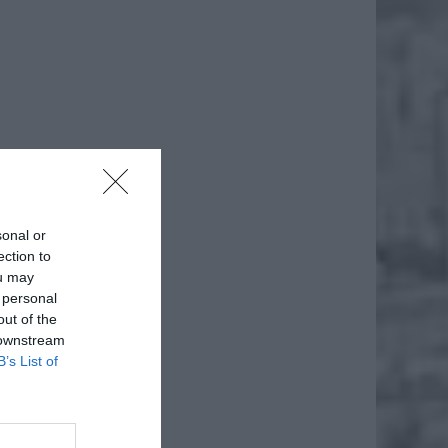
daj
sonal or
ection to
ou may
 personal
out of the
 downstream
B’s List of
iero