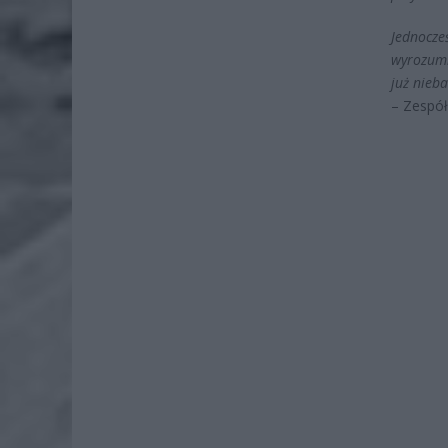
Jednocze
wyrozumi
już nieb
– Zespó