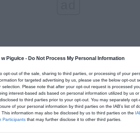
ad
w Pigułce -
Do Not Process My Personal Information
aj nas do preferowanych źródeł w Google
Do
to opt-out of the sale, sharing to third parties, or processing of your per
formation for targeted advertising by us, please use the below opt-out s
r selection. Please note that after your opt-out request is processed y
eing interest-based ads based on personal information utilized by us or
disclosed to third parties prior to your opt-out. You may separately opt-
losure of your personal information by third parties on the IAB’s list of
CZ RÓWNIEŻ:
. This information may also be disclosed by us to third parties on the
IA
l przecenił hit do kuchni. Air fryer tańszy aż o 150 zł, a to dop
Participants
that may further disclose it to other third parties.
czątek
erpnia 2026 16:06