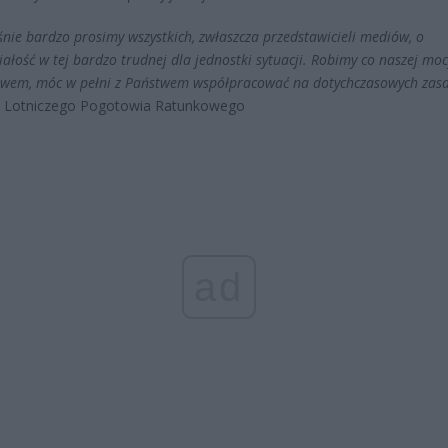
śnie bardzo prosimy wszystkich, zwłaszcza przedstawicieli mediów, o
ałość w tej bardzo trudnej dla jednostki sytuacji. Robimy co naszej moc
awem, móc w pełni z Państwem współpracować na dotychczasowych zas
ł Lotniczego Pogotowia Ratunkowego
ad