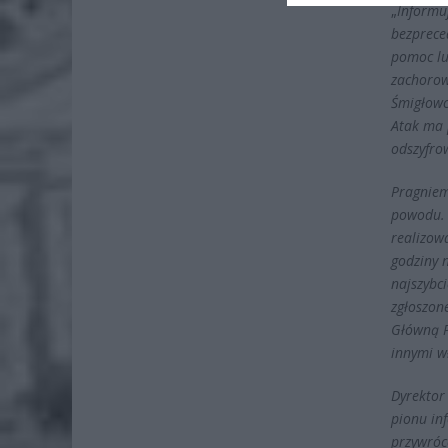
„
Informu
bezprece
pomoc lu
zachorow
Śmigłowc
Atak ma 
odszyfro
Pragniem
powodu. 
realizow
godziny 
najszybc
zgłoszone
Główną P
innymi w
Dyrektor 
pionu in
przywróc