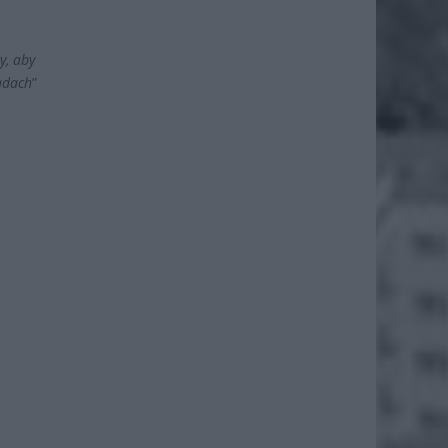
y, aby
adach
”