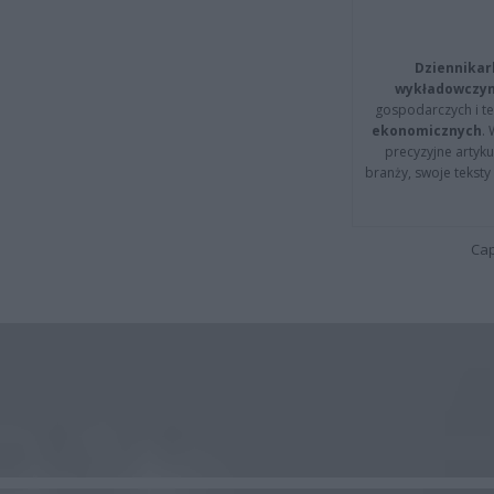
Dziennikar
wykładowczyn
gospodarczych i t
ekonomicznych
.
precyzyjne artyku
branży, swoje tekst
Cap