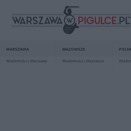
WARSZAWA
MAZOWSZE
POLSK
Wiadomości z Warszawy
Wiadomości z Mazowsza
Wiadomo