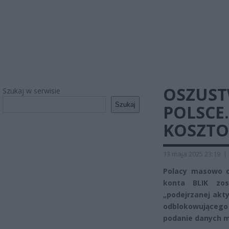
OSZUST
Szukaj w serwisie
Szukaj
POLSCE
KOSZTO
13 maja 2025 23:19
|
Polacy masowo o
konta BLIK zos
„podejrzanej akt
odblokowującego 
podanie danych mo