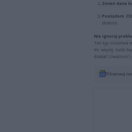
Zmień dane l
Powiadom CE
stratom.
Nie ignoruj prob
Ten typ oszustwa m
Im więcej osób bę
działać. Uważność i
Obserwuj na