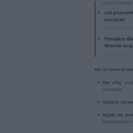
ZOBACZ RÓWNIE
Lidl przeceni
początek
4 sierpnia 2026 16
Pieniądze dla
Wnioski wcią
4 sierpnia 2026 12
Na co zwracać u
Nie ufaj
wiad
oszustwa.
Zawsze spraw
Nigdy nie po
podejrzanych ma