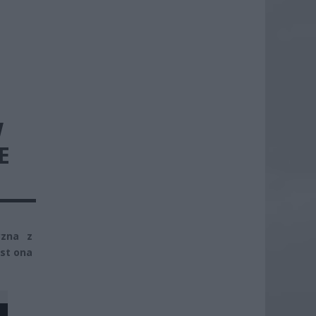
W
E
yzna z
est ona