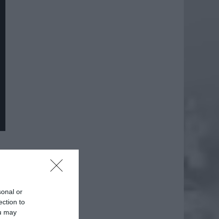
daj
sonal or
ection to
ou may