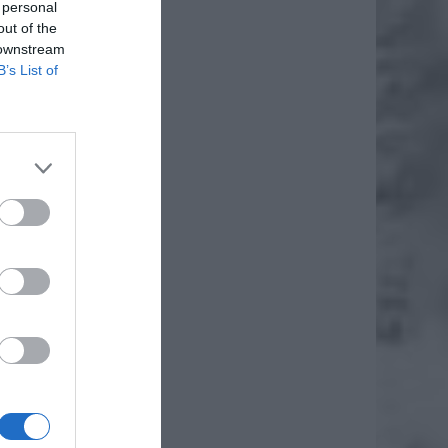
 personal
out of the
 downstream
B’s List of
86 lat.