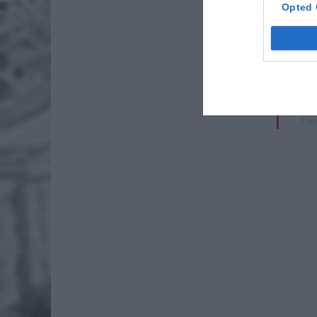
ZOBA
Opted 
26-
Ter
8 si
Naw
rod
7 si