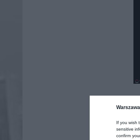
Warszawa 
Dod
If you wish 
sensitive in
confirm you