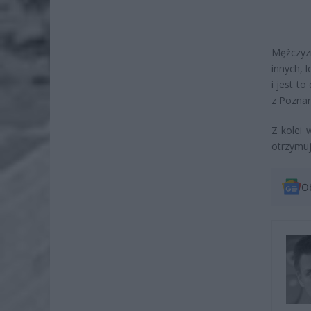
Mężczyzn
innych, 
i jest t
z Poznan
Z kolei 
otrzymuj
O