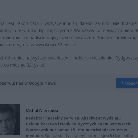
a jest rekordzistą i wszyscy inni są daleko za nim. Nie brakuje
lokalnych rekordów. Np. mężczyzna z Warszawy co miesiąc pobiera 36 
o drugie miejsce na liście najwyższych świadczeń. Podium zamyka mę
ia z emeryturą w wysokości 32 tys. zł.
wśród kobiet najwyższe świadczenie pobiera mieszkanka Bydgoszczy
e co miesiąc 32 tys. zł.
bserwuj nas w Google News
Obser
Michał Wierzbicki
Redaktor naczelny serwisu. Absolwent Wydziału
Dziennikarstwa i Nauk Politycznych na Uniwersytecie
Warszawskim z ponad 15-letnim doświadczeniem w
mediach.
Specjalista ds. strategii informacyjnych i komunikacji