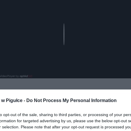
Play
w Pigułce -
Do Not Process My Personal Information
aj nas do preferowanych źródeł w Google
Do
to opt-out of the sale, sharing to third parties, or processing of your per
formation for targeted advertising by us, please use the below opt-out s
r selection. Please note that after your opt-out request is processed y