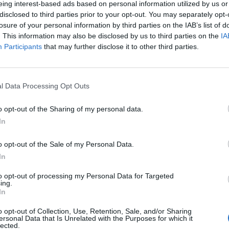
eing interest-based ads based on personal information utilized by us or
disclosed to third parties prior to your opt-out. You may separately opt-
losure of your personal information by third parties on the IAB’s list of
. This information may also be disclosed by us to third parties on the
IA
Participants
that may further disclose it to other third parties.
l Data Processing Opt Outs
o opt-out of the Sharing of my personal data.
In
o opt-out of the Sale of my Personal Data.
In
Fot. Shutterstock
to opt-out of processing my Personal Data for Targeted
ing.
In
na z Zabrza pracował na swoją emeryturę 62 lata. Obecnie ma 
e co miesiąc z ZUS 43,4 tys. zł.
o opt-out of Collection, Use, Retention, Sale, and/or Sharing
ersonal Data that Is Unrelated with the Purposes for which it
lected.