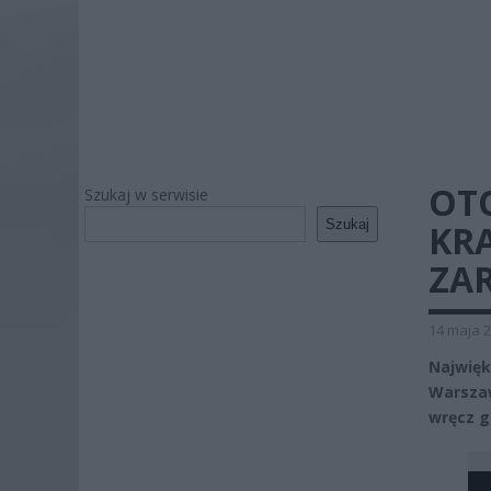
OT
Szukaj w serwisie
Szukaj
KRA
ZAR
14 maja 2
Najwię
Warszaw
wręcz g