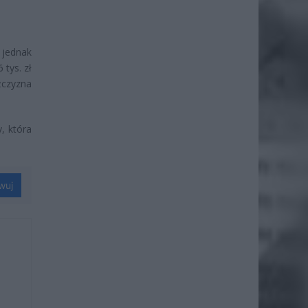
 jednak
tys. zł
żczyzna
, która
wuj