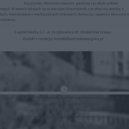
kryzysowej. Wieloletni inwestor giełdowy i praktyk rynków
owych. W swoich tekstach łączy warsztat dziennikarski z praktyczną wiedzą o
kach, inwestowaniu i mechanizmach rynkowych, tłumacząc zawiłości ekonomii 
codzienny.
Capital Media S.C. ul. Grzybowska 87, 00-844 Warszawa
Kontakt z redakcją: Kontakt@warszawawpigulce.pl
Copyright © 2026
Niezależny portal warszawawpigulce.pl
∗
Wydawca i właściciel: Capital Media S.C.
ul. Grzybowska 87, 00-844 Warszawa
Kontakt z redakcją:
Kontakt@warszawawpigulce.pl
Polityka Redakcyjna