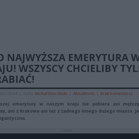
O NAJWYŻSZA EMERYTURA 
JU! WSZYSCY CHCIELIBY TYL
ABIAĆ!
023 00:44
|
Autor:
Michał Wierzbicki
|
Aktualności
|
Brak komentarzy
kszej emerytury w naszym kraju nie pobiera ani mężcz
y, ani z Krakowa ani też z żadnego innego dużego miasto. J
igantyczna.
REKLAMA