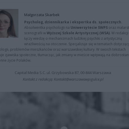
Małgorzata Skarbek
Psycholog, dziennikarka i ekspertka ds. społecznych.
Absolwentka psychologii na
Uniwersytecie SWPS
oraz malarst
scenografii w
Wyższej Szkole Artystycznej (WSA)
. W redakcji
łączy wiedzę o mechanizmach ludzkiej psychiki z artystyczną
wrażliwością na otoczenie. Specjalizuje się w tematach dotycząc
logii, problemów mieszkańców oraz warszawskiej kultury. W swoich tekstach
uje zjawiska społeczne, tłumacząc, jak zmiany w mieście wpływają na dobrostan 
nne życie Polaków.
Capital Media S.C. ul. Grzybowska 87, 00-844 Warszawa
Kontakt z redakcją: Kontakt@warszawawpigulce.pl