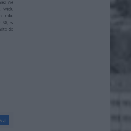
nież we
. Wielu
m roku
y S8, w
nadto do
wuj