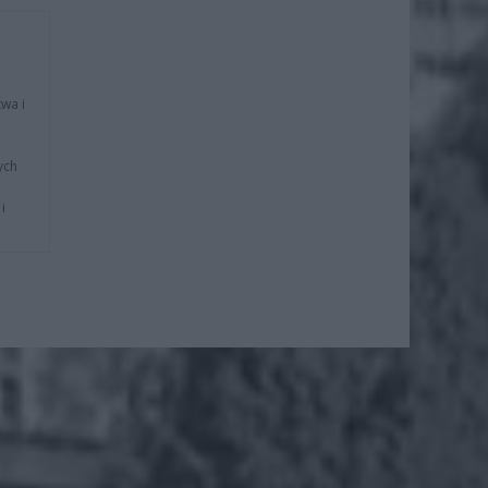
wa i
ych
i