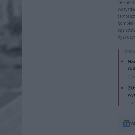
że Cent
wszystki
tamtejs
kompleks
sąsiedzt
dyspozyc
ZOBA
Naw
rod
7 si
ZUS
wyn
7 si
O