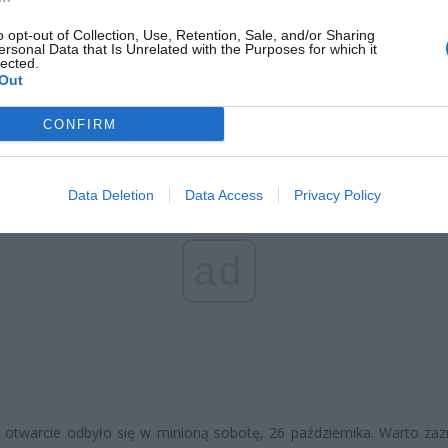
pełnych kształtów. Aktualnie znajduje się w nim
około
260 stoisk ha
o opt-out of Collection, Use, Retention, Sale, and/or Sharing
ych
, w tym sklepy modowe, kosmetyczne, oraz punkty spożywcze. 
ersonal Data that Is Unrelated with the Purposes for which it
lected.
niona zostanie również strefa gastronomiczna, gdzie klienci będ
Out
ć dań kuchni wietnamskiej, polskiej, tureckiej oraz ramen.
CONFIRM
Data Deletion
Data Access
Privacy Policy
ad
e otwarcie odbyło się w minioną sobotę, 26 października. Warto zaz