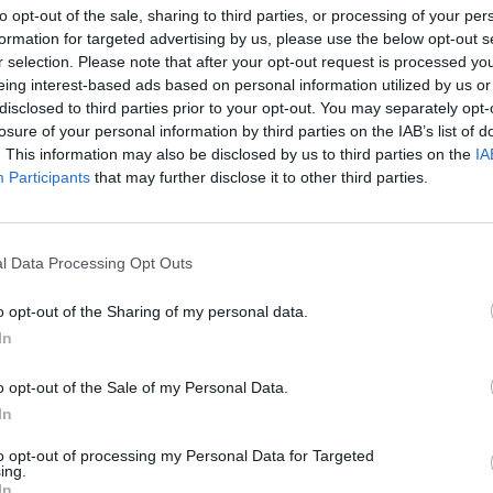
to opt-out of the sale, sharing to third parties, or processing of your per
formation for targeted advertising by us, please use the below opt-out s
r selection. Please note that after your opt-out request is processed y
eing interest-based ads based on personal information utilized by us or
disclosed to third parties prior to your opt-out. You may separately opt-
losure of your personal information by third parties on the IAB’s list of
. This information may also be disclosed by us to third parties on the
IA
Participants
that may further disclose it to other third parties.
l Data Processing Opt Outs
o opt-out of the Sharing of my personal data.
In
o opt-out of the Sale of my Personal Data.
Fot. Shutterstock
In
to opt-out of processing my Personal Data for Targeted
aśnia w rozmowie z portalem eska.pl
przedstawicielka centrum Ha 
ing.
we centrum handlowe Modlińska 6D jest w trakcie wykończenia
In