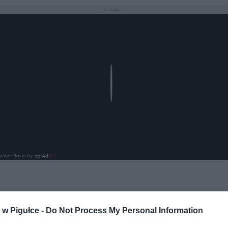
REKLAMA
Play
aj nas do preferowanych źródeł w Google
Do
w Pigułce -
Do Not Process My Personal Information