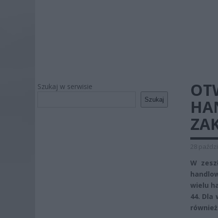
OT
Szukaj w serwisie
Szukaj
HA
ZA
28 paździ
W zeszł
handlo
wielu h
44. Dla
również