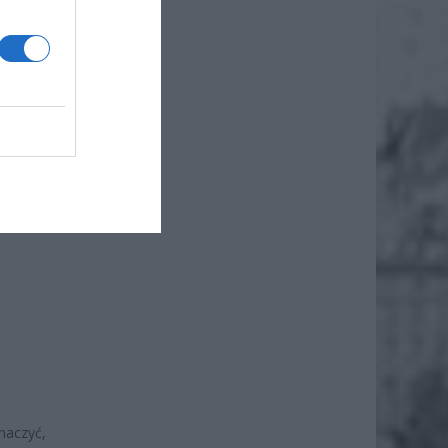
ndlowo-
Wkrótce
ą mogli
naczyć,