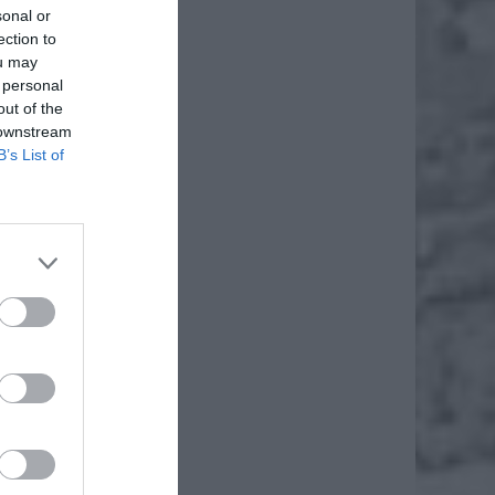
sonal or
ection to
ou may
 personal
out of the
 downstream
B’s List of
Thi Van
 powoli