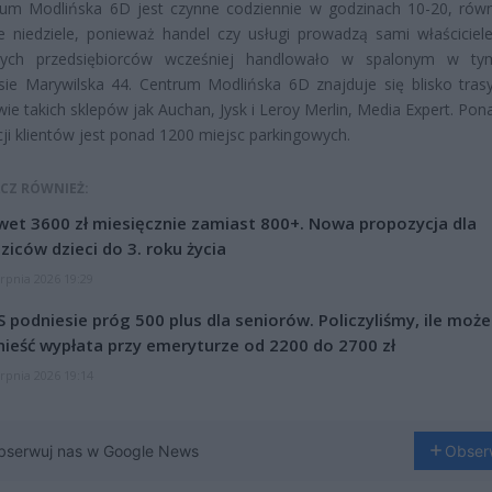
rum Modlińska 6D jest czynne codziennie w godzinach 10-20, rów
e niedziele,
ponieważ handel czy usługi prowadzą sami właściciele
zych przedsiębiorców wcześniej handlowało w spalonym w ty
ie Marywilska 44. Centrum Modlińska 6D znajduje się blisko tras
wie takich sklepów jak Auchan, Jysk i Leroy Merlin, Media Expert. Po
ji klientów jest ponad 1200 miejsc parkingowych.
CZ RÓWNIEŻ:
et 3600 zł miesięcznie zamiast 800+. Nowa propozycja dla
ziców dzieci do 3. roku życia
erpnia 2026 19:29
 podniesie próg 500 plus dla seniorów. Policzyliśmy, ile może
ieść wypłata przy emeryturze od 2200 do 2700 zł
erpnia 2026 19:14
bserwuj nas w Google News
Obser