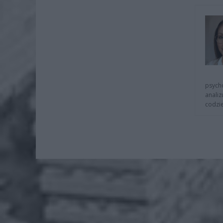
psycho
analiz
codzie