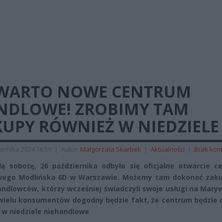
WARTO NOWE CENTRUM
NDLOWE! ZROBIMY TAM
KUPY RÓWNIEŻ W NIEDZIELE
ernika 2024 16:59
|
Autor:
Małgorzata Skarbek
|
Aktualności
|
Brak kom
ą sobotę, 26 października odbyło się oficjalne otwarcie c
wego Modlińska 6D w Warszawie. Możemy tam dokonać zak
andlowców, którzy wcześniej świadczyli swoje usługi na Maryw
 wielu konsumentów dogodny będzie fakt, że centrum będzie 
 w niedziele niehandlowe