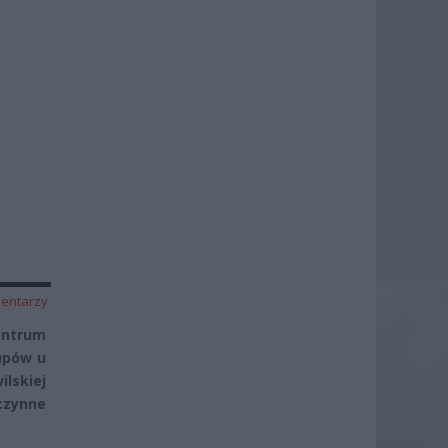
entarzy
entrum
upów u
ilskiej
czynne