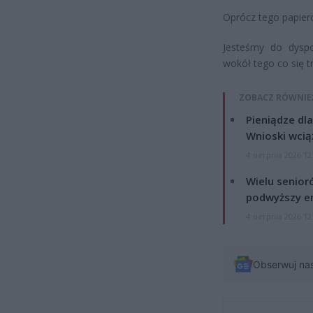
Oprócz tego papiero
Jesteśmy do dyspo
wokół tego co się t
ZOBACZ RÓWNIE
Pieniądze dla
Wnioski wcią
4 sierpnia 2026 12
Wielu senior
podwyższy e
4 sierpnia 2026 12
Obserwuj na