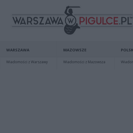
WARSZAWA
MAZOWSZE
POLSK
Wiadomości z Warszawy
Wiadomości z Mazowsza
Wiadomo