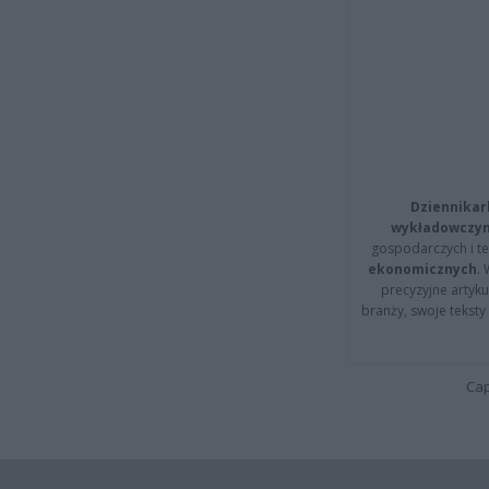
Dziennikar
wykładowczyn
gospodarczych i t
ekonomicznych
.
precyzyjne artyku
branży, swoje tekst
Cap