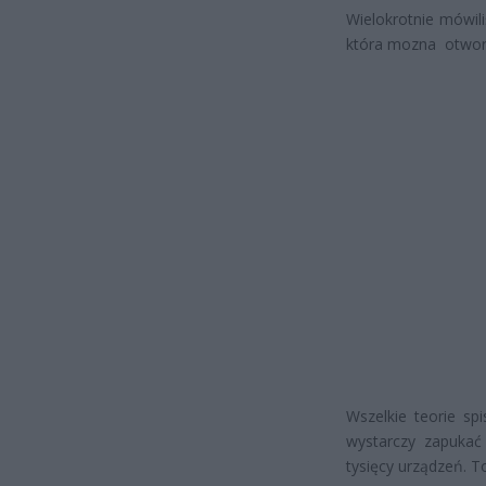
Wielokrotnie mówil
która mozna otworz
Wszelkie teorie sp
wystarczy zapukać
tysięcy urządzeń. To