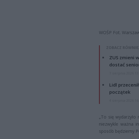
WOŚP Fot. Warszaw
ZOBACZ RÓWNIE
ZUS zmieni w
dostać senio
7 sierpnia 2026 13
Lidl przeceni
początek
4 sierpnia 2026 16
„To się wydarzyło n
niezwykle ważna in
sposób będziemy Po