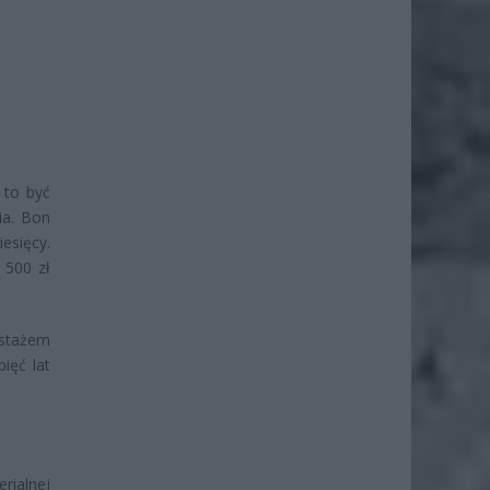
 to być
ia. Bon
esięcy.
 500 zł
stażem
ięć lat
rialnej