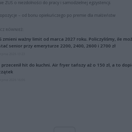
ie ZUS o niezdolności do pracy i samodzielnej egzystencji.
opozycje – od bonu opiekuńczego po premie dla małżeństw
CZ RÓWNIEŻ:
 zmieni ważny limit od marca 2027 roku. Policzyliśmy, ile mo
tać senior przy emeryturze 2200, 2400, 2600 i 2700 zł
erpnia 2026 13:23
l przecenił hit do kuchni. Air fryer tańszy aż o 150 zł, a to dop
czątek
erpnia 2026 16:06