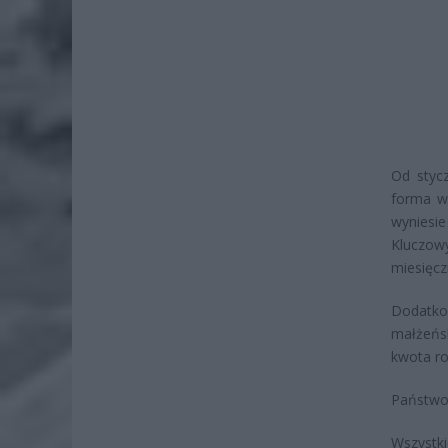
Od styc
forma ws
wyniesie
Kluczow
miesięcz
Dodatk
małżeńsk
kwota ro
Państwo 
Wszystk