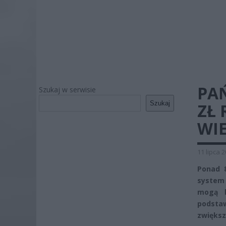
PA
Szukaj w serwisie
Szukaj
ZŁ 
WIE
11 lipca 
Ponad 8
system 
mogą b
podstaw
zwiększ