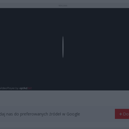
REKLAMA
Play
aj nas do preferowanych źródeł w Google
Do