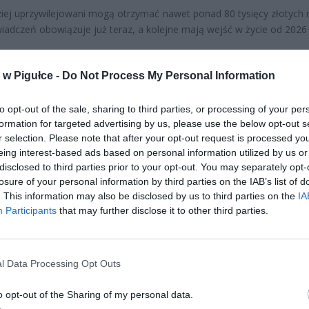
iej uprzywilejowani mogą otrzymać nawet ponad 80 tysięcy złotych r
iadczeń obowiązuje już teraz, a kolejne mają wejść w życie od 2026 
CZ RÓWNIEŻ:
w Pigułce -
Do Not Process My Personal Information
et 3600 zł miesięcznie zamiast 800+. Nowa propozycja dla
ziców dzieci do 3. roku życia
to opt-out of the sale, sharing to third parties, or processing of your per
erpnia 2026 19:29
formation for targeted advertising by us, please use the below opt-out s
r selection. Please note that after your opt-out request is processed y
 podniesie próg 500 plus dla seniorów. Policzyliśmy, ile może
eing interest-based ads based on personal information utilized by us or
ieść wypłata przy emeryturze od 2200 do 2700 zł
disclosed to third parties prior to your opt-out. You may separately opt-
erpnia 2026 19:14
losure of your personal information by third parties on the IAB’s list of
. This information may also be disclosed by us to third parties on the
IA
Participants
that may further disclose it to other third parties.
l Data Processing Opt Outs
o opt-out of the Sharing of my personal data.