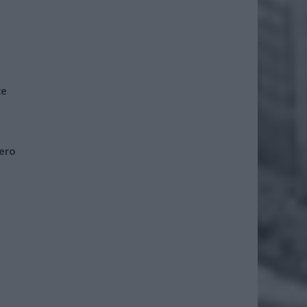
że
iero