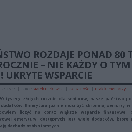
ŃSTWO ROZDAJE PONAD 80 T
ROCZNIE – NIE KAŻDY O TYM
! UKRYTE WSPARCIE
2025 16:35
|
Autor:
Marek Borkowski
|
Aktualności
|
Brak komentarzy
0 tysięcy złotych rocznie dla seniorów, nasze państwo po
dodatków. Emerytura już nie musi być skromna, seniorzy w 
owiem liczyć na coraz większe wsparcie finansowe.
owej emerytury, dostępnych jest wiele dodatków, które r
ają dochody osób starszych.