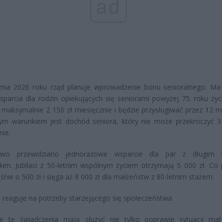
ad
znia 2026 roku rząd planuje wprowadzenie bonu senioralnego. Ma
parcia dla rodzin opiekujących się seniorami powyżej 75. roku życ
 maksymalnie 2 150 zł miesięcznie i będzie przysługiwać przez 12 mi
ym warunkiem jest dochód seniora, który nie może przekroczyć 3
nie.
owo przewidziano jednorazowe wsparcie dla par z długim 
im. Jubilaci z 50-letnim wspólnym życiem otrzymają 5 000 zł. Co p
śnie o 500 zł i sięga aż 8 000 zł dla małżeństw z 80-letnim stażem.
reaguje na potrzeby starzejącego się społeczeństwa
ie te świadczenia mają służyć nie tylko poprawie sytuacji mate