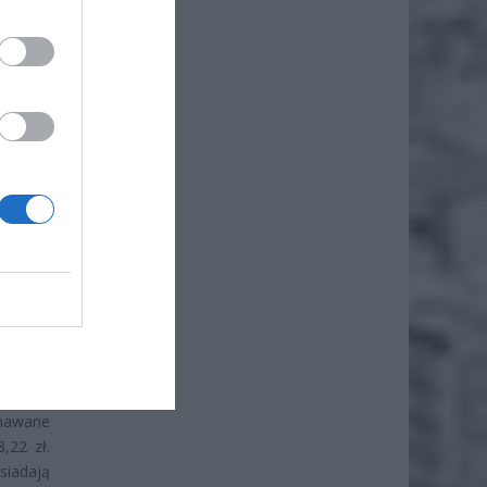
iąc ZUS
adnie 6
eżna od
kowych
znawane
,22 zł.
siadają