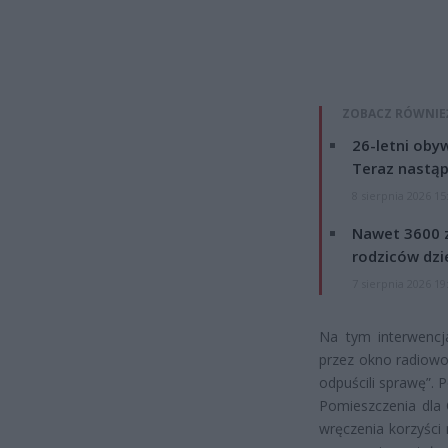
ZOBACZ RÓWNIE
26-letni obyw
Teraz nastąp
8 sierpnia 2026 15
Nawet 3600 z
rodziców dzie
7 sierpnia 2026 19
Na tym interwencja
przez okno radiowoz
odpuścili sprawę”. P
Pomieszczenia dla 
wręczenia korzyści