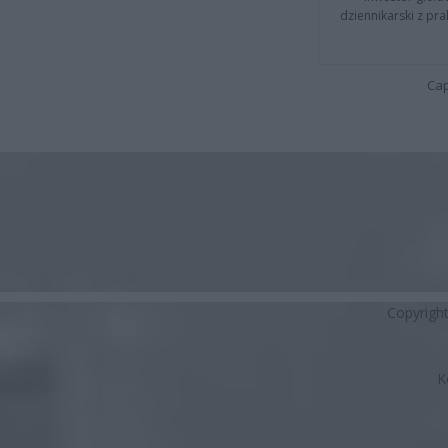
dziennikarski z pr
Cap
Copyrigh
K