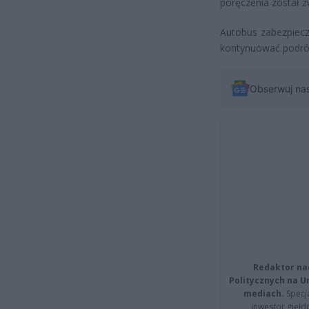
poręczenia został z
Autobus zabezpiecz
kontynuować podróż
Obserwuj na
Redaktor na
Politycznych na 
mediach.
Specja
inwestor giełd