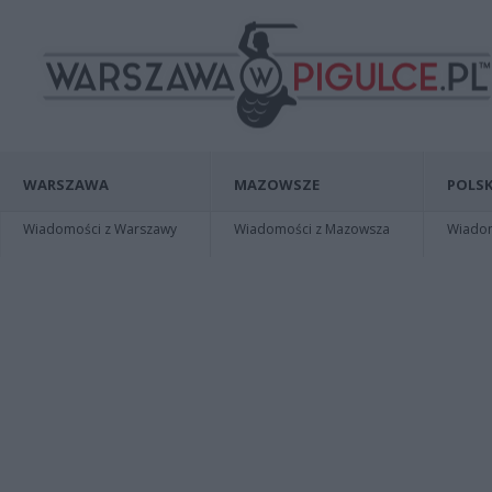
WARSZAWA
MAZOWSZE
POLSK
Wiadomości z Warszawy
Wiadomości z Mazowsza
Wiadomo