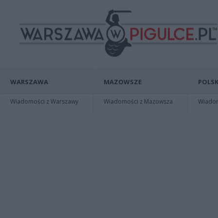
WARSZAWA
MAZOWSZE
POLSK
Wiadomości z Warszawy
Wiadomości z Mazowsza
Wiadomo