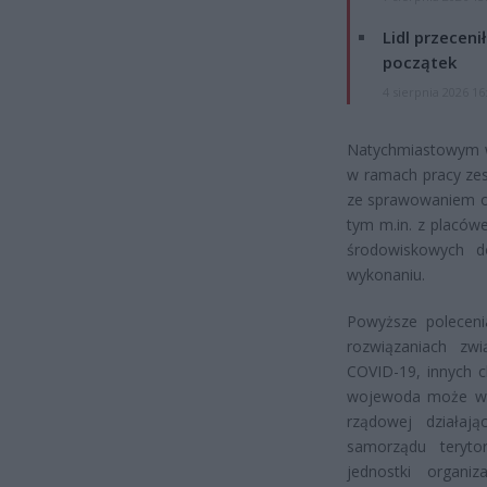
Lidl przeceni
początek
4 sierpnia 2026 16
Natychmiastowym w
w ramach pracy ze
ze sprawowaniem op
tym m.in. z placów
środowiskowych 
wykonaniu.
Powyższe poleceni
rozwiązaniach zwi
COVID-19, innych c
wojewoda może wyd
rządowej działa
samorządu teryt
jednostki organi