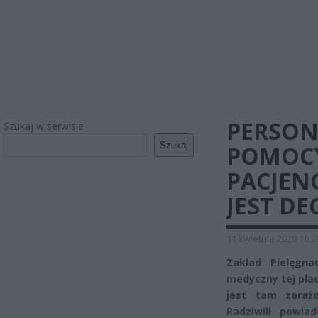
PERSON
Szukaj w serwisie
Szukaj
POMOCY
PACJEN
JEST D
11 kwietnia 2020 16:2
Zakład Pielęgna
medyczny tej plac
jest tam zaraż
Radziwiłł powia