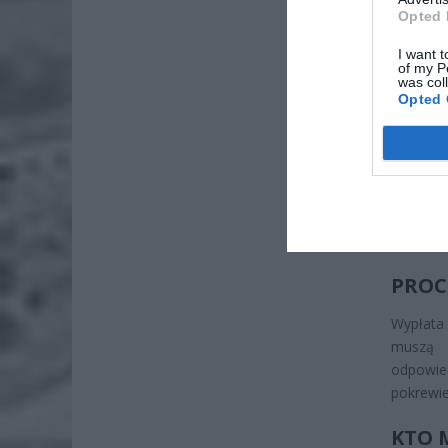
Opted 
I want t
ZOBA
of my P
was col
Naw
Opted 
rod
7 si
ZUS
wyn
7 si
PROC
Wypłata
muszą 
odpowie
pokrewie
KTO 