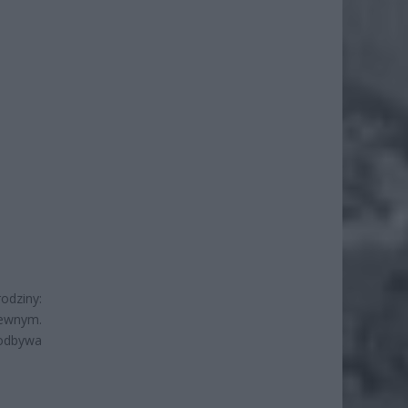
odziny:
rewnym.
 odbywa