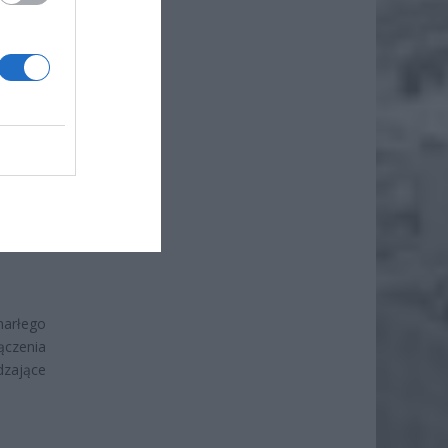
marłego
czenia
dzające