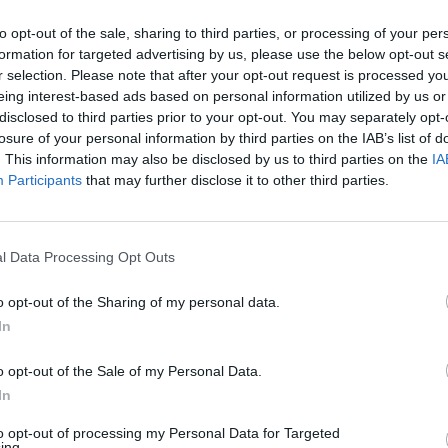
KI NA SUBKONCIE ZMARŁEGO
to opt-out of the sale, sharing to third parties, or processing of your per
formation for targeted advertising by us, please use the below opt-out s
anych ZUS, na subkontach osób zmarłych znajduje się średnio po 29 t
r selection. Please note that after your opt-out request is processed y
rodki, które mogą stanowić znaczące wsparcie finansowe dla ro
eing interest-based ads based on personal information utilized by us or
czasie. Pieniądze te pochodzą z tzw. drugiego filaru emerytalnego, 
disclosed to third parties prior to your opt-out. You may separately opt-
losure of your personal information by third parties on the IAB’s list of
alnych kont emerytalnych.
. This information may also be disclosed by us to third parties on the
IA
Participants
that may further disclose it to other third parties.
l Data Processing Opt Outs
o opt-out of the Sharing of my personal data.
ad
In
o opt-out of the Sale of my Personal Data.
In
to opt-out of processing my Personal Data for Targeted
ing.