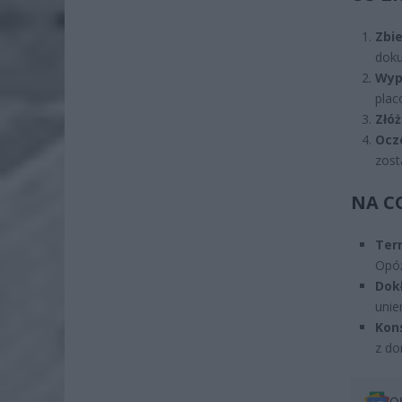
Zbi
doku
Wyp
plac
Złó
Ocz
zost
NA C
Ter
Opóź
Dok
unie
Kon
z do
O