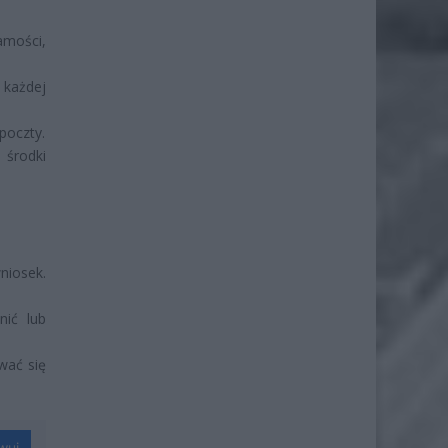
mości,
 każdej
poczty.
 środki
niosek.
ić lub
wać się
wuj