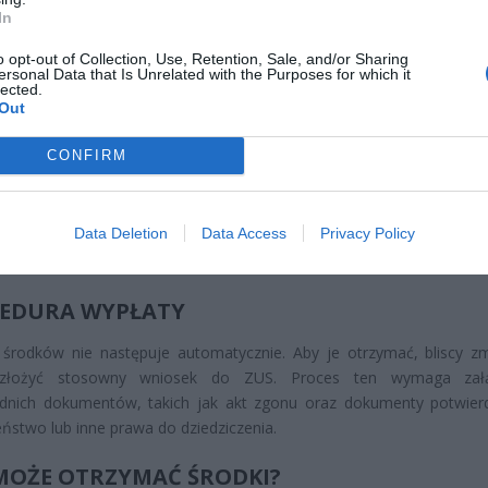
In
o opt-out of Collection, Use, Retention, Sale, and/or Sharing
CZ RÓWNIEŻ:
ersonal Data that Is Unrelated with the Purposes for which it
lected.
et 3600 zł miesięcznie zamiast 800+. Nowa propozycja dla
Out
ziców dzieci do 3. roku życia
erpnia 2026 19:29
CONFIRM
 podniesie próg 500 plus dla seniorów. Policzyliśmy, ile może
ieść wypłata przy emeryturze od 2200 do 2700 zł
Data Deletion
Data Access
Privacy Policy
erpnia 2026 19:14
EDURA WYPŁATY
 środków nie następuje automatycznie. Aby je otrzymać, bliscy z
złożyć stosowny wniosek do ZUS. Proces ten wymaga załą
dnich dokumentów, takich jak akt zgonu oraz dokumenty potwier
ństwo lub inne prawa do dziedziczenia.
MOŻE OTRZYMAĆ ŚRODKI?