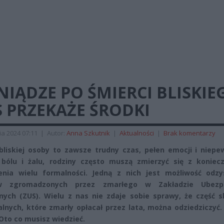
NIĄDZE PO ŚMIERCI BLISKIE
 PRZEKAŻE ŚRODKI
ia 2024 07:11
|
Autor:
Anna Szkutnik
|
Aktualności
|
Brak komentarzy
bliskiej osoby to zawsze trudny czas, pełen emocji i niepe
bólu i żalu, rodziny często muszą zmierzyć się z koniecz
enia wielu formalności. Jedną z nich jest możliwość odzy
w zgromadzonych przez zmarłego w Zakładzie Ubezp
nych (ZUS). Wielu z nas nie zdaje sobie sprawy, że część s
lnych, które zmarły opłacał przez lata, można odziedziczyć.
 Oto co musisz wiedzieć.