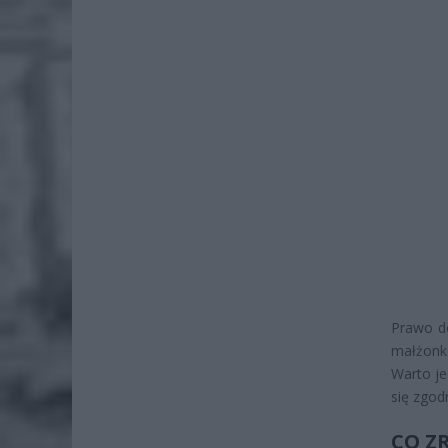
Prawo do
małżonko
Warto je
się zgod
CO Z