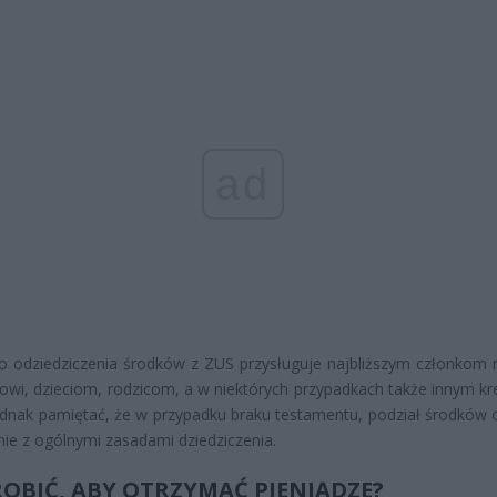
ad
 odziedziczenia środków z ZUS przysługuje najbliższym członkom r
wi, dzieciom, rodzicom, a w niektórych przypadkach także innym k
dnak pamiętać, że w przypadku braku testamentu, podział środków
nie z ogólnymi zasadami dziedziczenia.
ROBIĆ, ABY OTRZYMAĆ PIENIĄDZE?