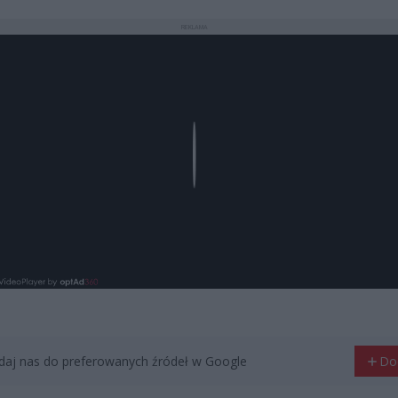
REKLAMA
Play
aj nas do preferowanych źródeł w Google
Do