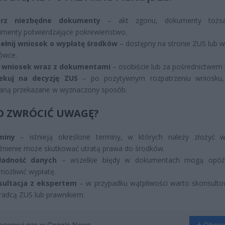
erz niezbędne dokumenty
– akt zgonu, dokumenty tożsa
menty potwierdzające pokrewieństwo.
ełnij wniosek o wypłatę środków
– dostępny na stronie ZUS lub w
ówce.
ż wniosek wraz z dokumentami
– osobiście lub za pośrednictwem 
ekuj na decyzję ZUS
– po pozytywnym rozpatrzeniu wniosku,
aną przekazane w wyznaczony sposób.
O ZWRÓCIĆ UWAGĘ?
miny
– istnieją określone terminy, w których należy złożyć w
nienie może skutkować utratą prawa do środków.
ładność danych
– wszelkie błędy w dokumentach mogą opóźn
możliwić wypłatę.
sultacja z ekspertem
– w przypadku wątpliwości warto skonsulto
radcą ZUS lub prawnikiem.
bserwuj nas w Google News
Obser