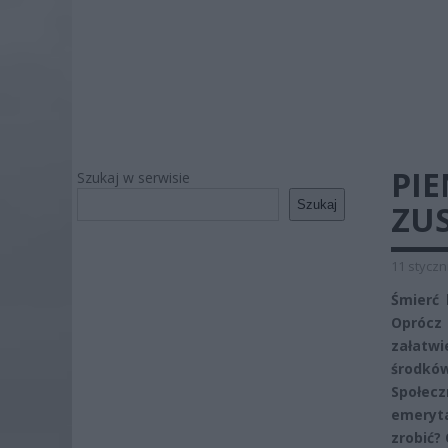
PIE
Szukaj w serwisie
Szukaj
ZUS
11 styczn
Śmierć 
Oprócz 
załatwi
środkó
Społecz
emeryta
zrobić?