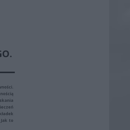
GO.
wności.
nością
skania
ieczeń
kładek
 Jak to