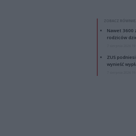
ZOBACZ RÓWNIE
Nawet 3600 z
rodziców dzie
7 sierpnia 2026 19
ZUS podniesie
wynieść wypł
7 sierpnia 2026 19