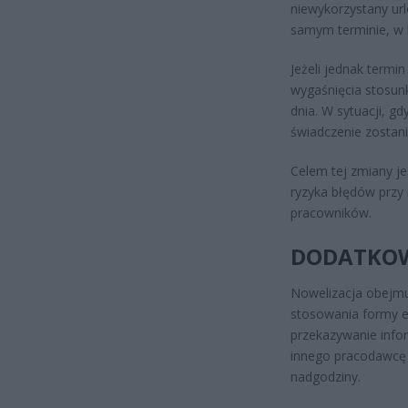
niewykorzystany ur
samym terminie, w 
Jeżeli jednak termi
wygaśnięcia stosunk
dnia. W sytuacji, g
świadczenie zostan
Celem tej zmiany j
ryzyka błędów przy 
pracowników.
DODATKOW
Nowelizacja obejmu
stosowania formy el
przekazywanie infor
innego pracodawcę 
nadgodziny.