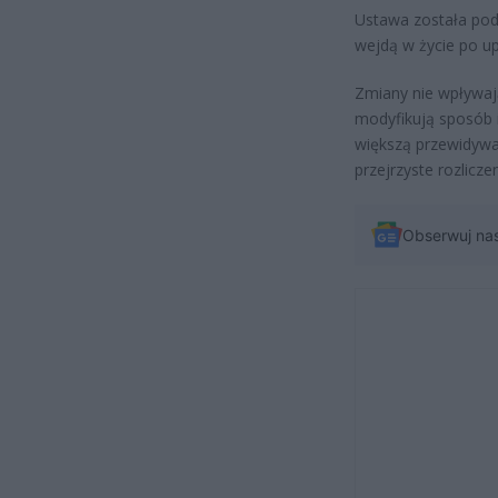
Ustawa została podp
wejdą w życie po up
Zmiany nie wpływaj
modyfikują sposób 
większą przewidywal
przejrzyste rozlicze
Obserwuj na