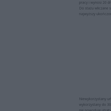
pracy i wynosi 20 dn
Do stażu wliczane s
najwyższy ukończon
Niewykorzystany url
wykorzystany do 30
nie powoduje utrat