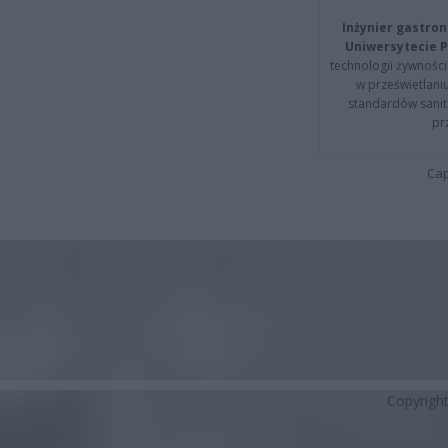
Inżynier gastron
Uniwersytecie P
technologii żywności 
w prześwietlani
standardów sanita
pr
Cap
Copyrigh