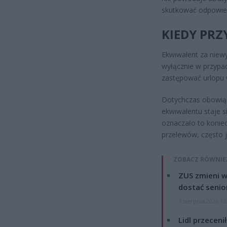
skutkować odpowied
KIEDY PRZ
Ekwiwalent za niew
wyłącznie w przypa
zastępować urlopu w
Dotychczas obowiąz
ekwiwalentu staje 
oznaczało to konie
przelewów, często 
ZOBACZ RÓWNIE
ZUS zmieni w
dostać senio
7 sierpnia 2026 13
Lidl przeceni