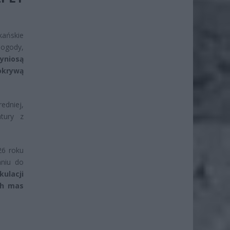
kańskie
Pogody,
yniosą
okrywą
redniej,
tury z
26 roku
aniu do
ulacji
ch mas