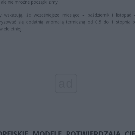
 ale nie mroźne początki zimy.
y wskazują, że wcześniejsze miesiące – październik i listopad
eryzować się dodatnią anomalią termiczną od 0,5 do 1 stopnia 
wieloletniej.
ad
OPEJSKIE MODELE POTWIERDZAJĄ CI