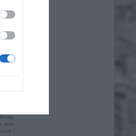
ż.
re będą
nienia.
kreśla,
i ziemi
murne i