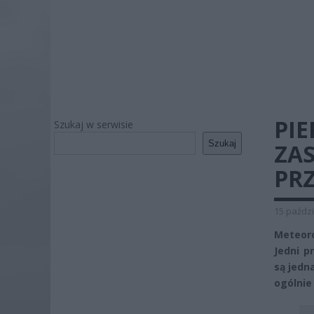
PI
Szukaj w serwisie
Szukaj
ZA
PRZ
15 paździ
Meteor
Jedni p
są jedn
ogólnie