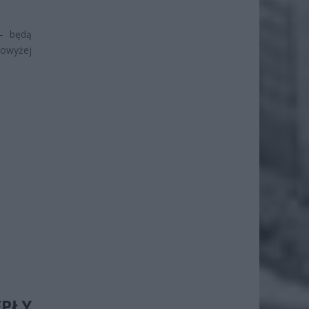
 – będą
powyżej
EPŁY