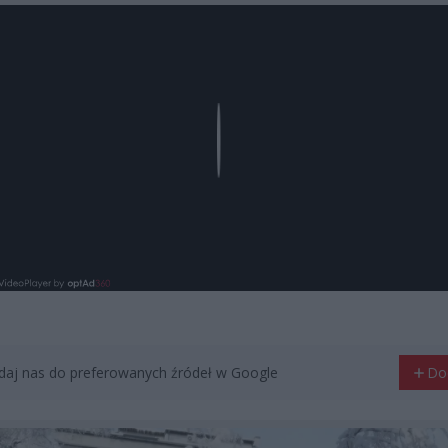
Play
aj nas do preferowanych źródeł w Google
Do