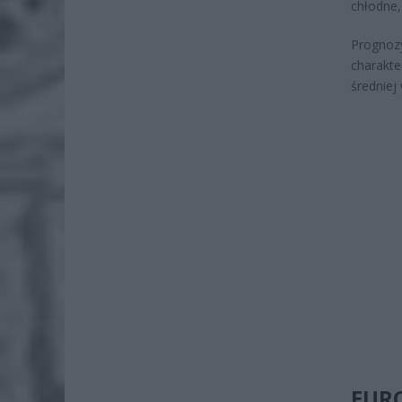
chłodne,
Prognoz
charakt
średniej 
EUR