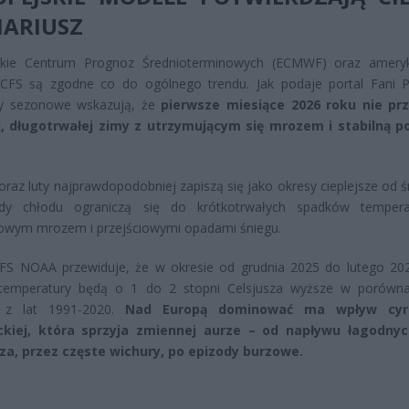
NARIUSZ
skie Centrum Prognoz Średnioterminowych (ECMWF) oraz amery
CFS są zgodne co do ogólnego trendu. Jak podaje portal Fani 
y sezonowe wskazują, że
pierwsze miesiące 2026 roku nie prz
, długotrwałej zimy z utrzymującym się mrozem i stabilną p
oraz luty najprawdopodobniej zapiszą się jako okresy cieplejsze od ś
dy chłodu ograniczą się do krótkotrwałych spadków tempera
owym mrozem i przejściowymi opadami śniegu.
FS NOAA przewiduje, że w okresie od grudnia 2025 do lutego 20
 temperatury będą o 1 do 2 stopni Celsjusza wyższe w porówn
j z lat 1991-2020.
Nad Europą dominować ma wpływ cyrk
ckiej, która sprzyja zmiennej aurze – od napływu łagodny
za, przez częste wichury, po epizody burzowe.