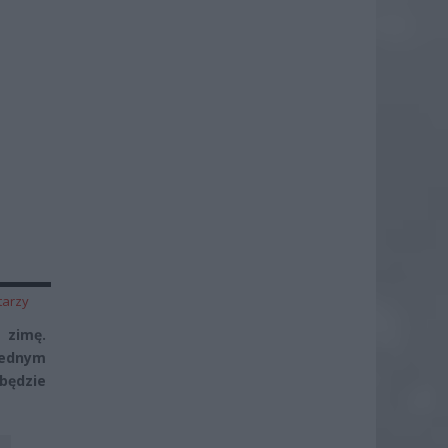
tarzy
 zimę.
jednym
 będzie