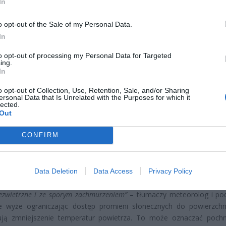
In
o opt-out of the Sale of my Personal Data.
In
to opt-out of processing my Personal Data for Targeted
CZ RÓWNIEŻ:
ing.
In
letni obywatel Ukrainy zaatakował zakonnicę i zerwał jej krzy
az nastąpił zwrot w sprawie
o opt-out of Collection, Use, Retention, Sale, and/or Sharing
ersonal Data that Is Unrelated with the Purposes for which it
erpnia 2026 15:40
lected.
Out
et 3600 zł miesięcznie zamiast 800+. Nowa propozycja dla
ziców dzieci do 3. roku życia
CONFIRM
erpnia 2026 19:29
rnik i listopad będzie cechował się tak zwanymi zgniłymi wyżami, któ
Data Deletion
Data Access
Privacy Policy
ć obecność zachmurzenia warstwowego i słabogradientowego pola ciś
ezwietrzne i ze sporym zachmurzeniem”
– tłumaczy meteorolog i pod
łe wyże ograniczając dostęp promieni słonecznych do powierzchn
ją zmniejszenie temperatur powietrza. To może oznaczać poch