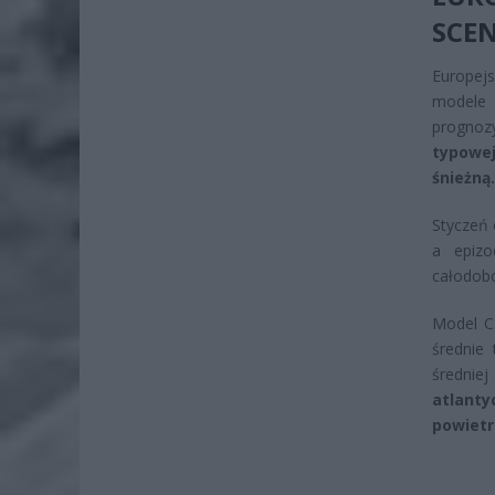
SCE
Europej
modele 
prognoz
typowej
śnieżną.
Styczeń 
a epizo
całodob
Model C
średnie
średnie
atlanty
powietr