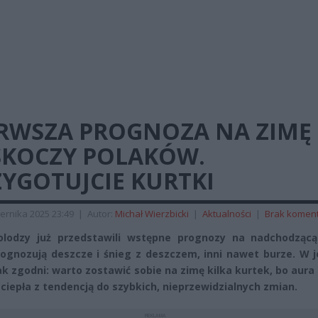
ERWSZA PROGNOZA NA ZIMĘ
SKOCZY POLAKÓW.
YGOTUJCIE KURTKI
ernika 2025 23:49
|
Autor:
Michał Wierzbicki
|
Aktualności
|
Brak komen
olodzy już przedstawili wstępne prognozy na nadchodzącą
rognozują deszcze i śnieg z deszczem, inni nawet burze. W 
ak zgodni: warto zostawić sobie na zimę kilka kurtek, bo aura
 ciepła z tendencją do szybkich, nieprzewidzialnych zmian.
REKLAMA