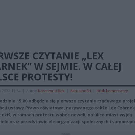
RWSZE CZYTANIE „LEX
RNEK” W SEJMIE. W CAŁEJ
SCE PROTESTY!
a 2022 11:34
|
Autor:
Katarzyna Bąk
|
Aktualności
|
Brak komentarzy
godzinie 15:00 odbędzie się pierwsze czytanie rządowego proje
acji ustawy Prawo oświatowe, nazywanego także Lex Czarnek
 dziś, w ramach protestu wobec noweli, na ulice miast wyjdą
iele oraz przedstawiciele organizacji społecznych i samorząd
REKLAMA