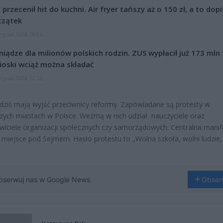
l przecenił hit do kuchni. Air fryer tańszy aż o 150 zł, a to dop
czątek
erpnia 2026 16:06
niądze dla milionów polskich rodzin. ZUS wypłacił już 173 mln z
oski wciąż można składać
erpnia 2026 12:56
 dziś mają wyjść przeciwnicy reformy. Zapowiadane są protesty w
zych miastach w Polsce. Wezmą w nich udział nauczyciele oraz
wiciele organizacji społecznych czy samorządowych. Centralna manif
miejsce pod Sejmem. Hasło protestu to „Wolna szkoła, wolni ludzie
bserwuj nas w Google News
Obser