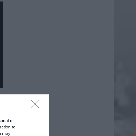
daj
sonal or
ection to
ou may