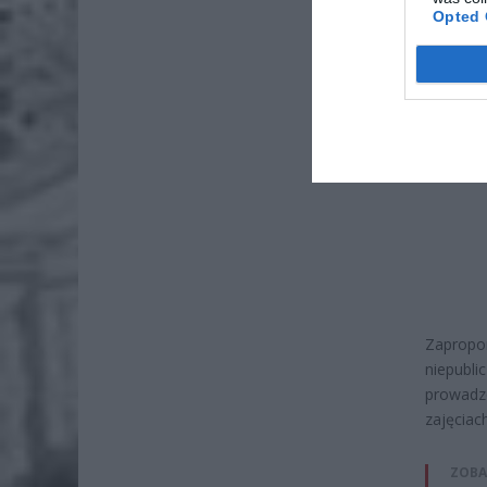
Opted 
Zapropo
niepubli
prowadzo
zajęciac
ZOBA