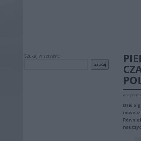
PIE
Szukaj w serwisie
Szukaj
CZA
POL
4 styczni
Dziś o 
noweliz
Również
nauczyc