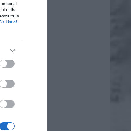
 personal
out of the
 downstream
B’s List of
auki i
o
.in.
 go do