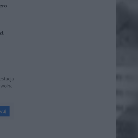
iero
ł.
estacja
, wolna
wuj