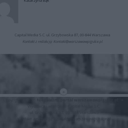
Katarzyna Bąk
Capital Media S.C. ul. Grzybowska 87, 00-844 Warszawa
Kontakt z redakcją: Kontakt@warszawawpigulce.pl
Copyright © 2026
Niezależny portal warszawawpigulce.pl
∗
Wydawca i właściciel: Capital Media S.C.
ul. Grzybowska 87, 00-844 Warszawa
Kontakt z redakcją:
Kontakt@warszawawpigulce.pl
Polityka Redakcyjna