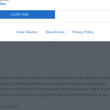
Out
CONFIRM
Data Deletion
Data Access
Privacy Policy
ad
nowano również przepisy wzmacniające nadzór nad szkołami i plac
cznym. Ustawa wprowadzi także zwiększenie nadzoru nad zajęciami
nymi w szkole przez stowarzyszenia i inne organizacje. Udział w tyc
h będzie wymagał pisemnej zgody rodzica bądź pełnoletniego ucznia.
CZ RÓWNIEŻ: