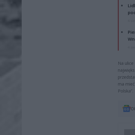
Lid
po
4 si
Pie
Wni
4 si
Na ulice
najwięks
przedsta
ma mieć 
Polska”.
O