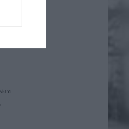
ówkami
h