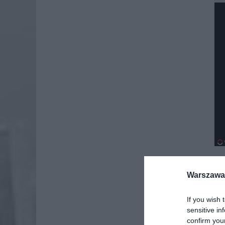
Warszawa 
Dod
If you wish 
sensitive in
confirm you