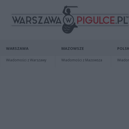
WARSZAWA
MAZOWSZE
POLSK
Wiadomości z Warszawy
Wiadomości z Mazowsza
Wiadomo