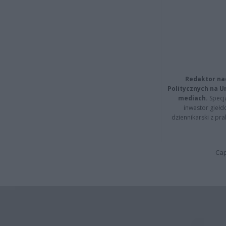
Redaktor na
Politycznych na 
mediach.
Specja
inwestor giełd
dziennikarski z pr
Cap