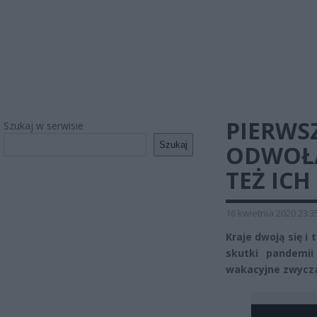
PIERWS
Szukaj w serwisie
Szukaj
ODWOŁA
TEŻ ICH
16 kwietnia 2020 23:3
Kraje dwoją się i 
skutki pandemii
wakacyjne zwycza