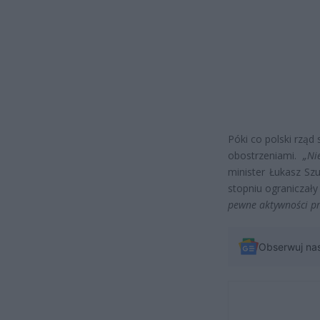
Póki co polski rząd 
obostrzeniami.
„Ni
minister Łukasz S
stopniu ograniczały
pewne aktywności p
Obserwuj na