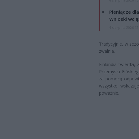
4 sierpnia 2026 16
Pieniądze dla
Wnioski wcią
4 sierpnia 2026 12
Tradycyjnie, w sez
zwalnia.
Finlandia twierdzi,
Przemysłu Fińskieg
za pomocą odpowie
wszystko wskazuje
poważnie.