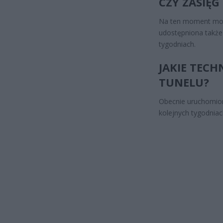
CZY ZASIĘ
Na ten moment mode
udostępniona takż
tygodniach.
JAKIE TECH
TUNELU?
Obecnie uruchomio
kolejnych tygodnia