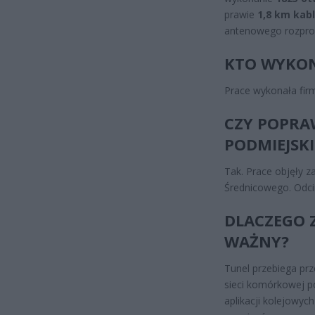
prawie
1,8 km kabl
antenowego rozprow
KTO WYKON
Prace wykonała fi
CZY POPRA
PODMIEJSKI
Tak. Prace objęły z
Średnicowego. Odci
DLACZEGO 
WAŻNY?
Tunel przebiega pr
sieci komórkowej po
aplikacji kolejowyc