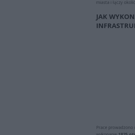
miasta i łączy oko
JAK WYKON
INFRASTRU
Prace prowadzono n
wykonanie
1825 o