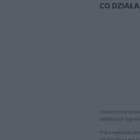
CO DZIAŁA,
Uruchomione zosta
najbliższych tygod
Prace wykonała fir
infrastruktura ma 