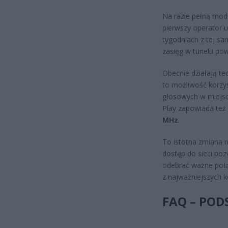
Na razie pełną mode
pierwszy operator 
tygodniach z tej sa
zasięg w tunelu pow
Obecnie działają t
to możliwość korzy
głosowych w miejscu
Play zapowiada też 
MHz
.
To istotna zmiana n
dostęp do sieci poz
odebrać ważne połąc
z najważniejszych 
FAQ – PO