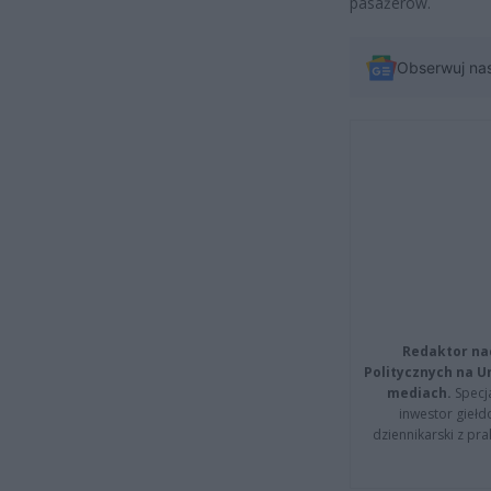
pasażerów.
Obserwuj na
Redaktor na
Politycznych na 
mediach.
Specja
inwestor giełd
dziennikarski z pr