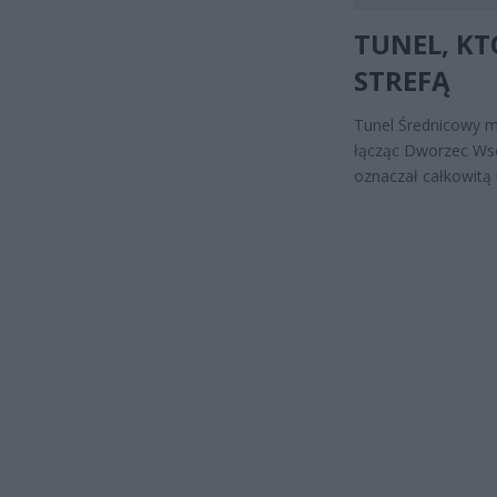
TUNEL, K
STREFĄ
Tunel Średnicowy m
łącząc Dworzec Wsc
oznaczał całkowitą