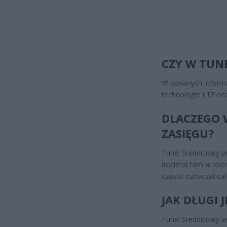
CZY W TUN
W podanych inform
technologie LTE or
DLACZEGO 
ZASIĘGU?
Tunel Średnicowy p
docierał tam w spos
często oznaczał cał
JAK DŁUGI 
Tunel Średnicowy 