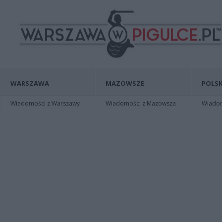
WARSZAWA
MAZOWSZE
POLSK
Wiadomości z Warszawy
Wiadomości z Mazowsza
Wiadomo