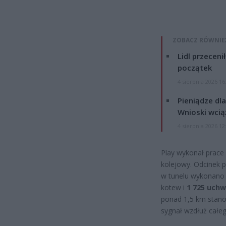
ZOBACZ RÓWNIE
Lidl przeceni
początek
4 sierpnia 2026 16
Pieniądze dla
Wnioski wcią
4 sierpnia 2026 12
Play wykonał prace
kolejowy. Odcinek p
w tunelu wykonan
kotew i
1 725 uch
ponad 1,5 km stano
sygnał wzdłuż całeg