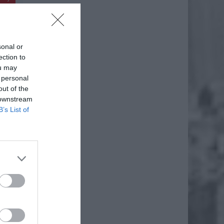
sonal or
ection to
ou may
 personal
out of the
 downstream
B’s List of