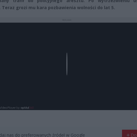
many trafił do policyjnego aresztu. Po wytrzeźwieniu us
. Teraz grozi mu kara pozbawienia wolności do lat 5.
REKLAMA
Play
aj nas do preferowanych źródeł w Google
Do