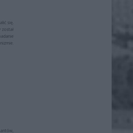
lić się.
y został
Badanie
nizmie.
jantów,