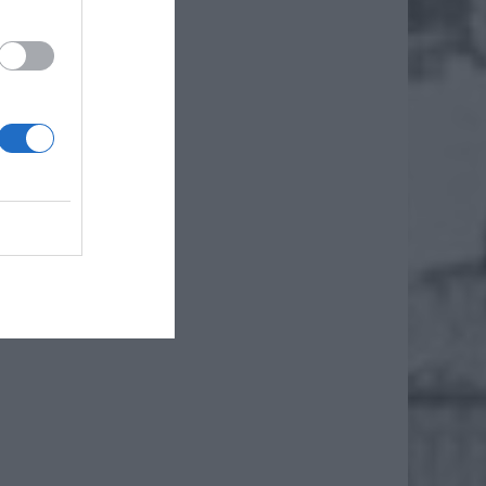
trzeźwy
 odmową
 piwem.
o bloku.
lacówce
lkami z
miejsce