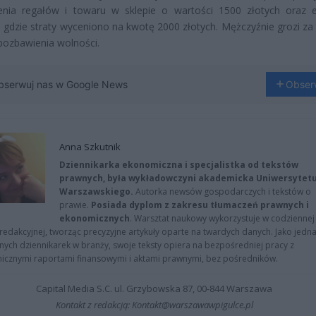
enia regałów i towaru w sklepie o wartości 1500 złotych oraz e
 gdzie straty wyceniono na kwotę 2000 złotych. Mężczyźnie grozi za 
 pozbawienia wolności.
bserwuj nas w Google News
Obser
Anna Szkutnik
Dziennikarka ekonomiczna i specjalistka od tekstów
prawnych, była wykładowczyni akademicka Uniwersytet
Warszawskiego.
Autorka newsów gospodarczych i tekstów o
prawie.
Posiada dyplom z zakresu tłumaczeń prawnych i
ekonomicznych
. Warsztat naukowy wykorzystuje w codziennej
redakcyjnej, tworząc precyzyjne artykuły oparte na twardych danych. Jako jedna
znych dziennikarek w branży, swoje teksty opiera na bezpośredniej pracy z
nicznymi raportami finansowymi i aktami prawnymi, bez pośredników.
Capital Media S.C. ul. Grzybowska 87, 00-844 Warszawa
Kontakt z redakcją: Kontakt@warszawawpigulce.pl