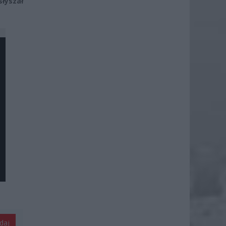
łyszał
daj