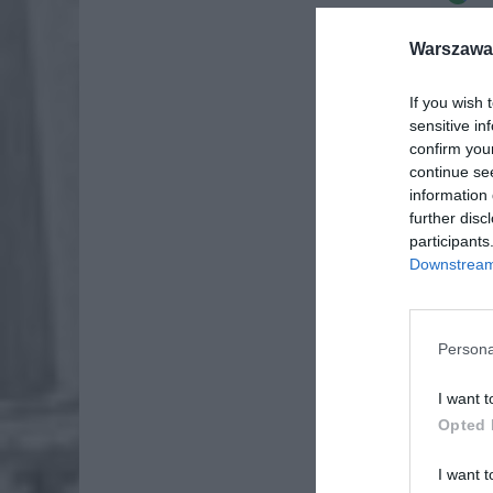
Warszawa 
If you wish 
sensitive in
confirm you
continue se
information 
further disc
participants
Downstream 
Persona
I want t
Opted 
I want t