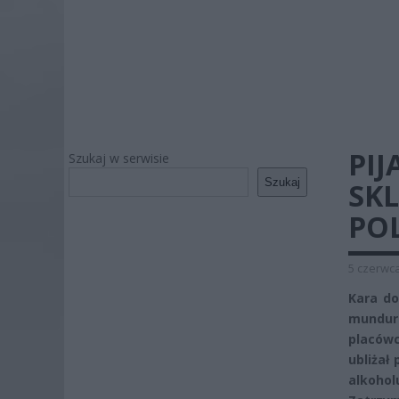
PI
Szukaj w serwisie
Szukaj
SKL
PO
5 czerwca
Kara do
mundur
placówc
ubliżał
alkohol