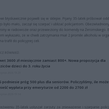
i błyskawicznie pojawili się w sklepie. Pijany 35-latek próbował odda
go było mało, zaczął się szarpać i ubliżać policjantom. Obezwładnion
zony w radiowozie oraz przewieziony do komendy na Żeromskiego. 
m wykazało, że w chwili zatrzymania miał 2 promile alkoholu w orga
 trafił do policyjnej celi.
CZ RÓWNIEŻ:
et 3600 zł miesięcznie zamiast 800+. Nowa propozycja dla
ziców dzieci do 3. roku życia
erpnia 2026 19:29
 podniesie próg 500 plus dla seniorów. Policzyliśmy, ile może
ieść wypłata przy emeryturze od 2200 do 2700 zł
erpnia 2026 19:14
eźwieniu 35-latek usłyszał zarzuty za znieważenie i szarpanie polic