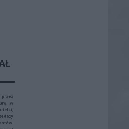
PAŁ
 przez
turę w
utelki,
zedaży
antów.