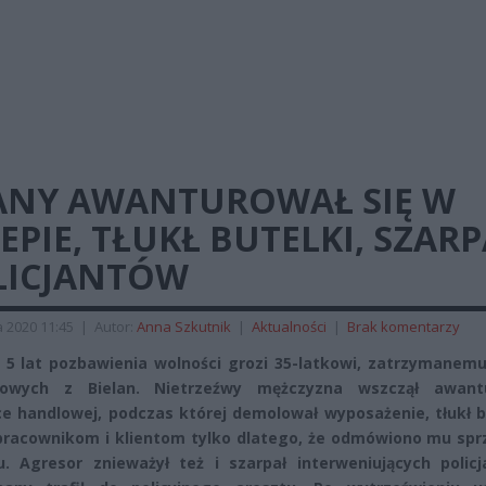
JANY AWANTUROWAŁ SIĘ W
EPIE, TŁUKŁ BUTELKI, SZAR
LICJANTÓW
 2020 11:45
|
Autor:
Anna Szkutnik
|
Aktualności
|
Brak komentarzy
 5 lat pozbawienia wolności grozi 35-latkowi, zatrzymanemu
owych z Bielan. Nietrzeźwy mężczyzna wszczął awan
e handlowej, podczas której demolował wyposażenie, tłukł b
 pracownikom i klientom tylko dlatego, że odmówiono mu spr
u. Agresor znieważył też i szarpał interweniujących policj