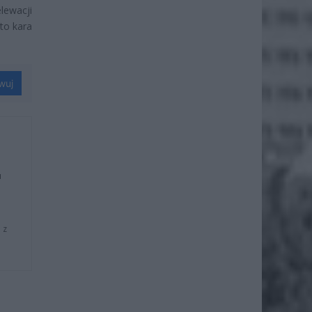
lewacji
to kara
wuj
u
 z