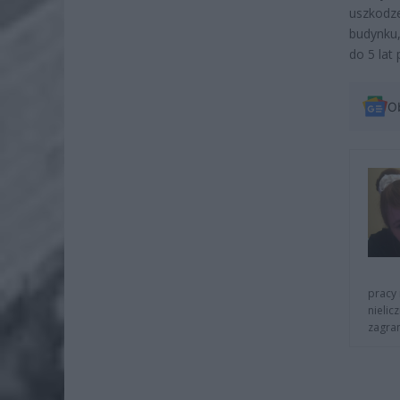
uszkodz
budynku,
do 5 lat
O
pracy 
nielic
zagra