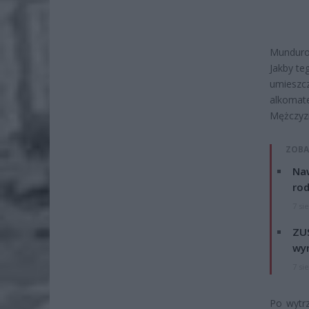
Mundurow
Jakby te
umieszc
alkomate
Mężczyzna
ZOBA
Naw
rod
7 si
ZUS
wyn
7 si
Po wytrz