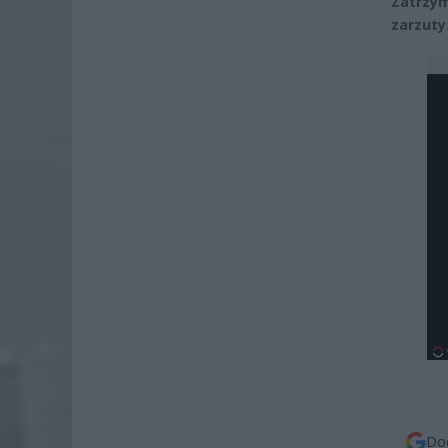
Zatrzy
zarzuty
Dod