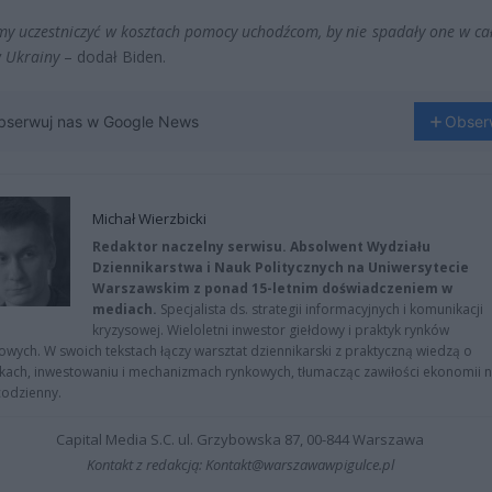
my uczestniczyć w kosztach pomocy uchodźcom, by nie spadały one w ca
 Ukrainy
– dodał Biden.
bserwuj nas w Google News
Obser
Michał Wierzbicki
Redaktor naczelny serwisu. Absolwent Wydziału
Dziennikarstwa i Nauk Politycznych na Uniwersytecie
Warszawskim z ponad 15-letnim doświadczeniem w
mediach.
Specjalista ds. strategii informacyjnych i komunikacji
kryzysowej. Wieloletni inwestor giełdowy i praktyk rynków
owych. W swoich tekstach łączy warsztat dziennikarski z praktyczną wiedzą o
kach, inwestowaniu i mechanizmach rynkowych, tłumacząc zawiłości ekonomii 
codzienny.
Capital Media S.C. ul. Grzybowska 87, 00-844 Warszawa
Kontakt z redakcją: Kontakt@warszawawpigulce.pl