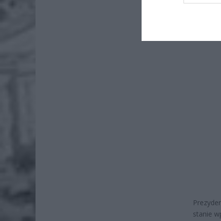
Prezyde
rosyjski
Prezyden
stanie w