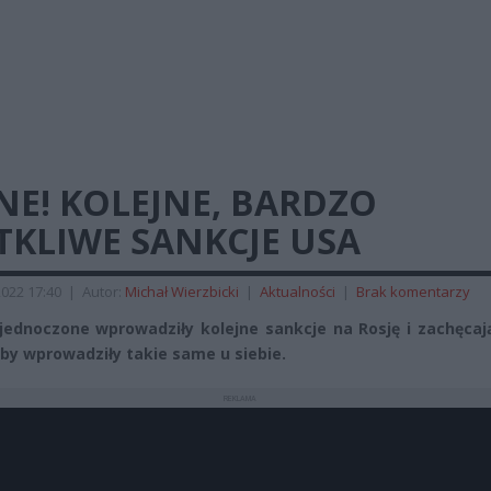
NE! KOLEJNE, BARDZO
TKLIWE SANKCJE USA
022 17:40
|
Autor:
Michał Wierzbicki
|
Aktualności
|
Brak komentarzy
jednoczone wprowadziły kolejne sankcje na Rosję i zachęcaj
 by wprowadziły takie same u siebie.
REKLAMA