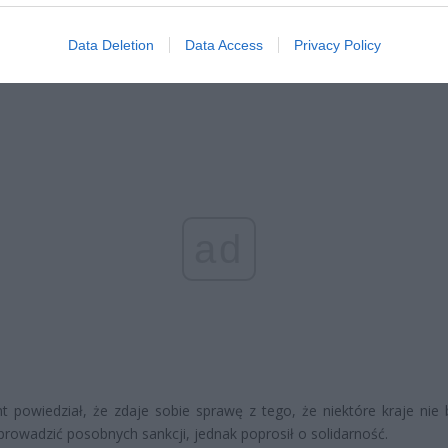
nt Stanów Zjednoczonych Joe Biden zapowiedział zakaz importu
Data Deletion
Data Access
Privacy Policy
ego gazu oraz ropy naftowej.
ad
t powiedział, że zdaje sobie sprawę z tego, że niektóre kraje nie
prowadzić posobnych sankcji, jednak poprosił o solidarność.