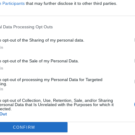
Participants
that may further disclose it to other third parties.
l Data Processing Opt Outs
o opt-out of the Sharing of my personal data.
aj nas do preferowanych źródeł w Google
Do
In
o opt-out of the Sale of my Personal Data.
In
to opt-out of processing my Personal Data for Targeted
CZ RÓWNIEŻ:
ing.
In
l przecenił hit do kuchni. Air fryer tańszy aż o 150 zł, a to dop
czątek
o opt-out of Collection, Use, Retention, Sale, and/or Sharing
ersonal Data that Is Unrelated with the Purposes for which it
erpnia 2026 16:06
lected.
Out
niądze dla milionów polskich rodzin. ZUS wypłacił już 173 mln z
oski wciąż można składać
CONFIRM
erpnia 2026 12:56