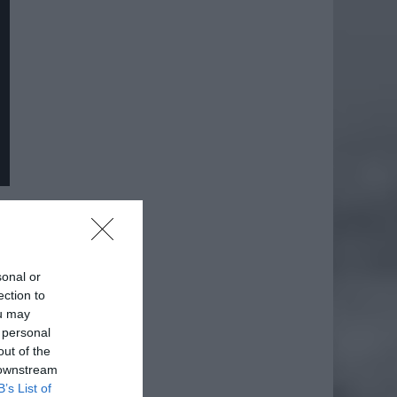
sonal or
ection to
ou may
 personal
out of the
 downstream
B’s List of