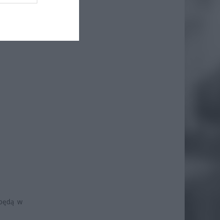
 do USA
 będą w