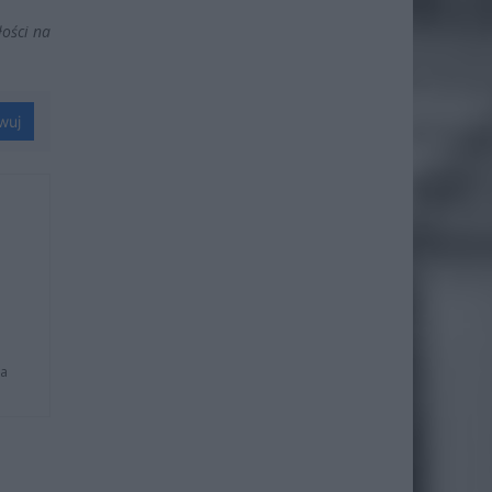
łości na
wuj
na