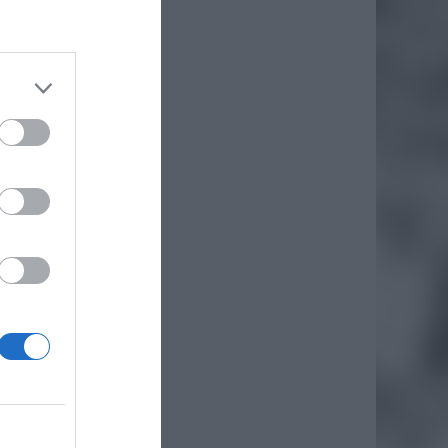
daj
iero
ł.