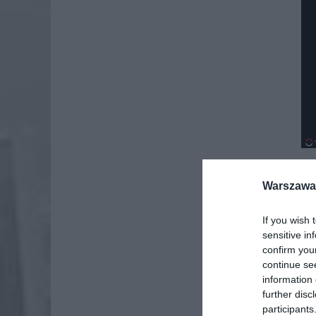
Warszawa 
If you wish 
sensitive in
confirm you
continue se
information 
further disc
participants