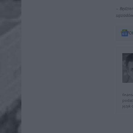
–
Będzie
sąsiadów
O
finans
podat
język 